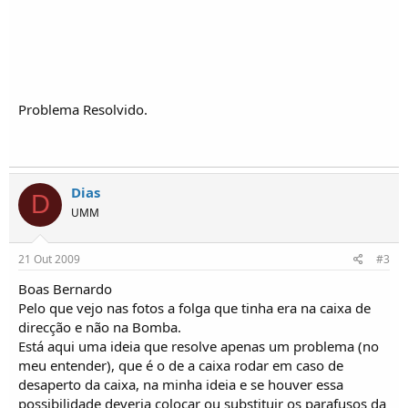
o
s
Problema Resolvido.
Dias
D
UMM
21 Out 2009
#3
Boas Bernardo
Pelo que vejo nas fotos a folga que tinha era na caixa de
direcção e não na Bomba.
Está aqui uma ideia que resolve apenas um problema (no
meu entender), que é o de a caixa rodar em caso de
desaperto da caixa, na minha ideia e se houver essa
possibilidade deveria colocar ou substituir os parafusos da