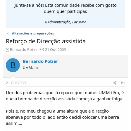
Junte-se a nós! Esta comunidade recebe com gosto
quem quer participar.
A Administração, ForUMM.
Alterações e preparações
Reforço de Direcção assistida
I
D
Bernardo Potier
21 Out 2009
n
a
i
t
Bernardo Potier
B
c
a
UMMzito
i
d
a
e
d
i
21 Out 2009
#1
o
n
r
í
Um dos problemas que já reparei que muitos UMM têm, é
d
c
que a bomba de direcção assistida começa a ganhar folga.
e
i
T
o
Pois é, no meu chegou a uma altura que a direcção
ó
abanava por todo o lado então decidi colocar uma barra
p
assim....
i
c