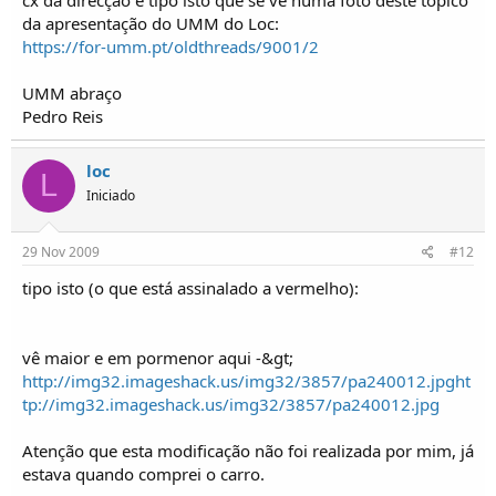
da apresentação do UMM do Loc:
https://for-umm.pt/oldthreads/9001/2
UMM abraço
Pedro Reis
loc
L
Iniciado
29 Nov 2009
#12
tipo isto (o que está assinalado a vermelho):
vê maior e em pormenor aqui -&gt;
http://img32.imageshack.us/img32/3857/pa240012.jpg
ht
tp://img32.imageshack.us/img32/3857/pa240012.jpg
Atenção que esta modificação não foi realizada por mim, já
estava quando comprei o carro.