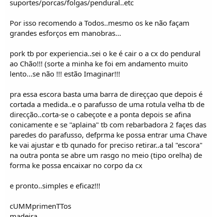
suportes/porcas/folgas/pendural..etc
Por isso recomendo a Todos..mesmo os ke não façam
grandes esforços em manobras...
pork tb por experiencia..sei o ke é cair o a cx do pendural
ao Chão!!! (sorte a minha ke foi em andamento muito
lento...se não !!! estão Imaginar!!!
pra essa escora basta uma barra de direççao que depois é
cortada a medida..e o parafusso de uma rotula velha tb de
direcção..corta-se o cabeçote e a ponta depois se afina
conicamente e se "aplaina" tb com rebarbadora 2 façes das
paredes do parafusso, defprma ke possa entrar uma Chave
ke vai ajustar e tb qunado for preciso retirar..a tal "escora"
na outra ponta se abre um rasgo no meio (tipo orelha) de
forma ke possa encaixar no corpo da cx
e pronto..simples e eficaz!!!
cUMMprimenTTos
madeira