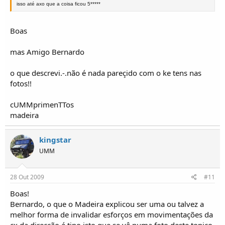
isso até axo que a coisa ficou 5*****
Boas
mas Amigo Bernardo
o que descrevi.-.não é nada pareçido com o ke tens nas
fotos!!
cUMMprimenTTos
madeira
kingstar
UMM
28 Out 2009
#11
Boas!
Bernardo, o que o Madeira explicou ser uma ou talvez a
melhor forma de invalidar esforços em movimentações da
cx da direcção é tipo isto que se vê numa foto deste topico