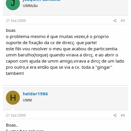
J
UMMzão
21 Out 2009
#5
boas
o problema mesmo é que muitas vezes,é o proprio
suporte de fixação da cx de direcç. que parte!
este fds vou resolver o meu que acabou de partir.sentia
umm barulho(toque) quando virava a dircç. e ao abrir o
capon com ajuda de umm amigo,virava a dircç de um lado
pro outro,e era então que se via a cx. toda a "gingar"
tambem!
helder1986
H
UMM
21 Out 2009
#6
Boas..
E uma boa soluçao,