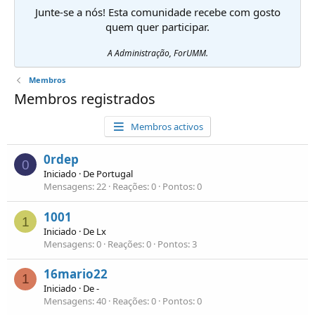
Junte-se a nós! Esta comunidade recebe com gosto
quem quer participar.
A Administração, ForUMM.
Membros
Membros registrados
Membros activos
0rdep
0
Iniciado
·
De
Portugal
Mensagens
22
Reações
0
Pontos
0
1001
1
Iniciado
·
De
Lx
Mensagens
0
Reações
0
Pontos
3
16mario22
1
Iniciado
·
De
-
Mensagens
40
Reações
0
Pontos
0