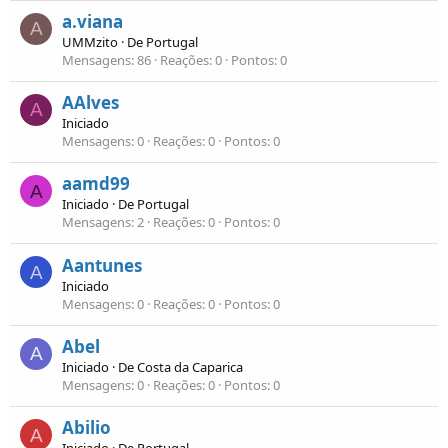
a.viana
A
UMMzito
·
De
Portugal
Mensagens
86
Reações
0
Pontos
0
AAlves
A
Iniciado
Mensagens
0
Reações
0
Pontos
0
aamd99
A
Iniciado
·
De
Portugal
Mensagens
2
Reações
0
Pontos
0
Aantunes
A
Iniciado
Mensagens
0
Reações
0
Pontos
0
Abel
A
Iniciado
·
De
Costa da Caparica
Mensagens
0
Reações
0
Pontos
0
Abilio
A