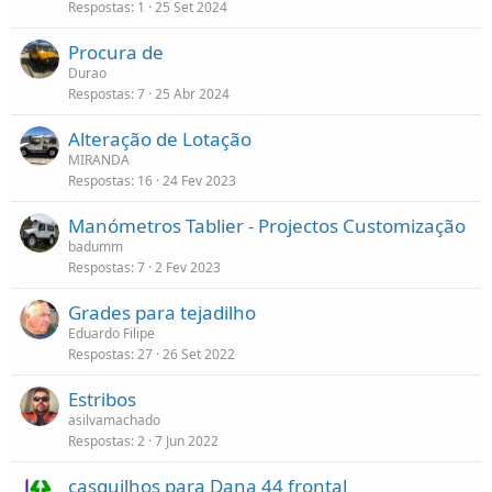
Respostas
1
25 Set 2024
Procura de
Durao
Respostas
7
25 Abr 2024
Alteração de Lotação
MIRANDA
Respostas
16
24 Fev 2023
Manómetros Tablier - Projectos Customização
badumm
Respostas
7
2 Fev 2023
Grades para tejadilho
Eduardo Filipe
Respostas
27
26 Set 2022
Estribos
asilvamachado
Respostas
2
7 Jun 2022
casquilhos para Dana 44 frontal