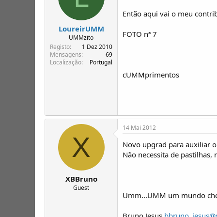
Então aqui vai o meu cont
LoureirUMM
FOTO nª 7
UMMzito
Registo
1 Dez 2010
Mensagens
69
Localização
Portugal
cUMMprimentos
14 Mai 2012
X
Novo upgrad para auxiliar o
Não necessita de pastilhas, m
XBBruno
Guest
Umm...UMM um mundo cheio 
Bruno Jesus
bbruno_jesus@