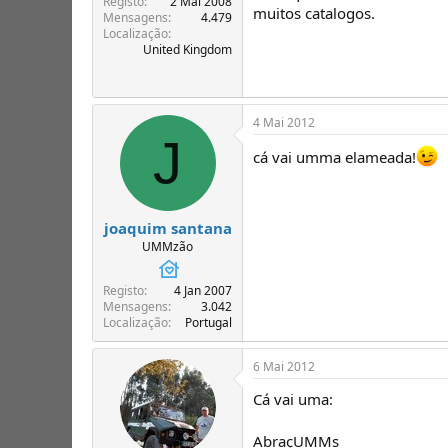
Registo
2 Mai 2008
muitos catalogos.
Mensagens
4.479
Localização
United Kingdom
4 Mai 2012
J
cá vai umma elameada!
joaquim santana
UMMzão
Registo
4 Jan 2007
Mensagens
3.042
Localização
Portugal
6 Mai 2012
Cá vai uma:
AbraçUMMs