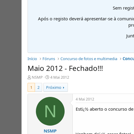
Sem regist
Após o registo deverá apresentar-se à comuni
pr
Jun
Início
Fóruns
Concurso de fotos e multimedia
Concu
Maio 2012 - Fechado!!!
I
D
NSMP
4 Mai 2012
n
a
1
2
Próximo
i
t
c
a
i
d
4 Mai 2012
a
e
N
Estï¿½ aberto o concurso de
d
i
o
n
r
í
d
c
NSMP
e
i
Venham daï¿½ essas fotos!