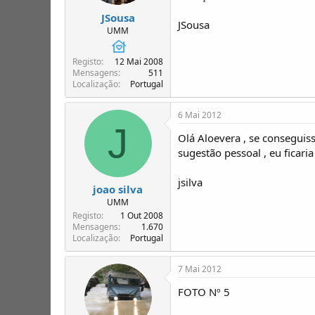
JSousa
JSousa
UMM
Registo
12 Mai 2008
Mensagens
511
Localização
Portugal
6 Mai 2012
J
Olá Aloevera , se consegui
sugestão pessoal , eu fica
jsilva
joao silva
UMM
Registo
1 Out 2008
Mensagens
1.670
Localização
Portugal
7 Mai 2012
FOTO Nº 5