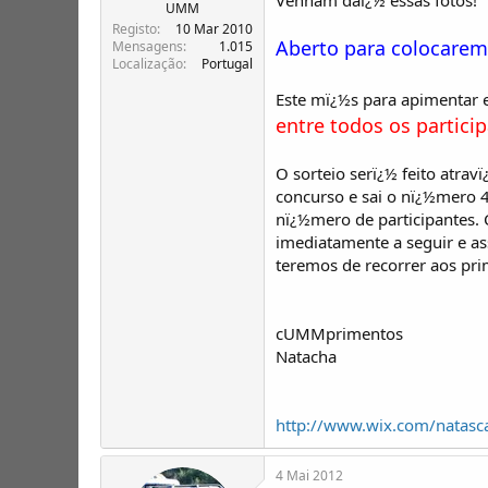
T
o
UMM
ó
Registo
10 Mar 2010
Aberto para colocarem 
p
Mensagens
1.015
Localização
Portugal
i
c
Este mï¿½s para apimentar 
o
entre todos os partici
s
O sorteio serï¿½ feito atr
concurso e sai o nï¿½mero 
nï¿½mero de participantes.
imediatamente a seguir e a
teremos de recorrer aos pri
cUMMprimentos
Natacha
http://www.wix.com/natasca
4 Mai 2012