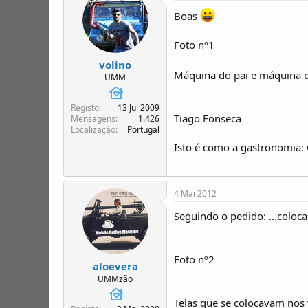
Boas
Foto nº1
volino
Máquina do pai e máquina d
UMM
Registo
13 Jul 2009
Tiago Fonseca
Mensagens
1.426
Localização
Portugal
Isto é como a gastronomia:
4 Mai 2012
Seguindo o pedido: ...colo
Foto nº2
aloevera
UMMzão
Telas que se colocavam nos