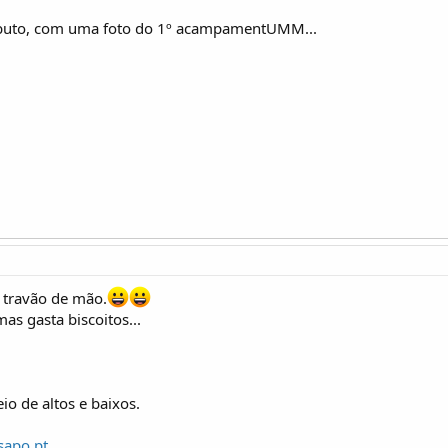
ributo, com uma foto do 1º acampamentUMM...
 travão de mão.
as gasta biscoitos...
de altos e baixos.
sapo.pt