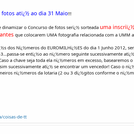
fotos atï¿½ ao dia 31 Maio
!!!
uma inscriï
e dinamizar o Concurso de fotos serï¿½ sorteada
pantes
que colocarem UMA fotografia relacionada com a UMM a 
avï¿½s dos Nï¿½meros do EUROMILHï¿½ES do dia 1 Junho 2012, se
43...passa-se entï¿½o ao nï¿½mero seguinte sucessivamente atï
 Caso a chave seja toda ela nï¿½meros em excesso, basearemos o
ssim sucessivamente atï¿½ se encontrar um vencedor! Caso o nï
meiros nï¿½meros da lotaria (2 ou 3 dï¿½gitos conforme o nï¿½me
/coisas-de-tt