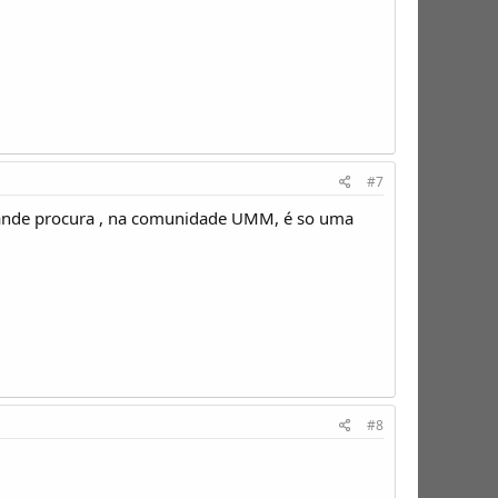
#7
 grande procura , na comunidade UMM, é so uma
#8