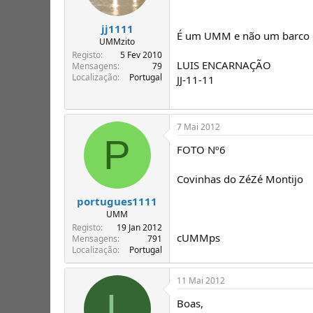
jj1111
É um UMM e não um barco 
UMMzito
Registo
5 Fev 2010
LUIS ENCARNAÇÃO
Mensagens
79
Localização
Portugal
JJ-11-11
7 Mai 2012
P
FOTO Nº6
Covinhas do ZéZé Montijo
portugues1111
UMM
Registo
19 Jan 2012
cUMMps
Mensagens
791
Localização
Portugal
11 Mai 2012
L
Boas,