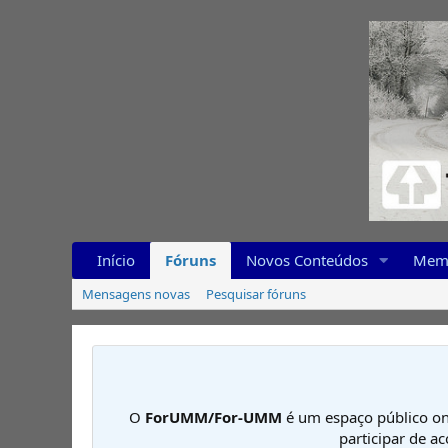
Início
Fóruns
Novos Conteúdos
Mem
Mensagens novas
Pesquisar fóruns
O
ForUMM/For-UMM
é um espaço público on
participar de a