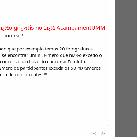
¿½ï¿½o grï¿½tis no 2ï¿½ AcampamentUMM
concurso!!
ndo que por exemplo temos 20 fotografias a
¿½ se encontrar um nï¿½mero que nï¿½o excedo o
 concurso na chave do concurso Totoloto
¿½mero de participantes exceda os 50 nï¿½meros
ro de concorrentes)!!!!
#3