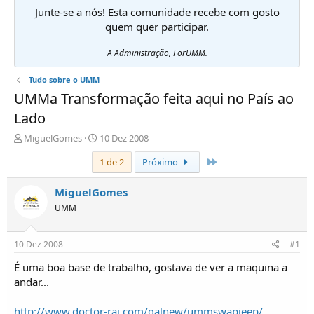
Junte-se a nós! Esta comunidade recebe com gosto
quem quer participar.
A Administração, ForUMM.
Tudo sobre o UMM
UMMa Transformação feita aqui no País ao
Lado
I
D
MiguelGomes
10 Dez 2008
n
a
Último
1 de 2
Próximo
i
t
c
a
i
d
MiguelGomes
a
e
UMM
d
i
o
n
r
í
10 Dez 2008
#1
d
c
e
i
É uma boa base de trabalho, gostava de ver a maquina a
T
o
andar...
ó
p
http://www.doctor-rai.com/galnew/ummswapjeep/