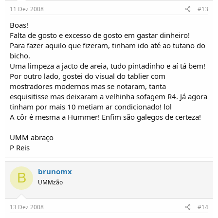
11 Dez 2008
#13
Boas!
Falta de gosto e excesso de gosto em gastar dinheiro!
Para fazer aquilo que fizeram, tinham ido até ao tutano do
bicho.
Uma limpeza a jacto de areia, tudo pintadinho e aí tá bem!
Por outro lado, gostei do visual do tablier com
mostradores modernos mas se notaram, tanta
esquisitisse mas deixaram a velhinha sofagem R4. Já agora
tinham por mais 10 metiam ar condicionado! lol
A côr é mesma a Hummer! Enfim são galegos de certeza!
UMM abraço
P Reis
brunomx
B
UMMzão
13 Dez 2008
#14