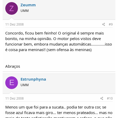
Zeumm
Z
UMM
11 Dez 2008
#9
Concordo, ficou bem feinho! O original é sempre mais
bonito, na minha opinião. O motor pelos vistos deve
funcionar bem, embora mudanças automáticas.............isso
é coisa para meninas!! (sem ofensa às meninas)
Abraços
Estrunphyna
E
UMM
11 Dez 2008
#10
Menos um que foi para a sucata.. podia ter outra cor, se
fosse azul ficava mais giro... ter menos prateados... mas no