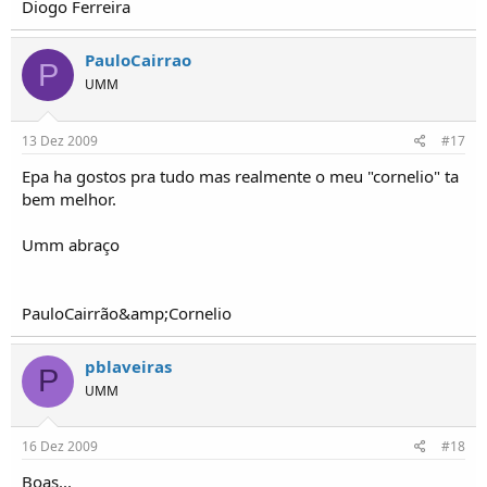
Diogo Ferreira
PauloCairrao
P
UMM
13 Dez 2009
#17
Epa ha gostos pra tudo mas realmente o meu "cornelio" ta
bem melhor.
Umm abraço
PauloCairrão&amp;Cornelio
pblaveiras
P
UMM
16 Dez 2009
#18
Boas...