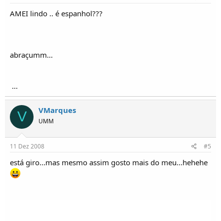
AMEI lindo .. é espanhol???
abraçumm...
...
VMarques
V
UMM
11 Dez 2008
#5
está giro...mas mesmo assim gosto mais do meu...hehehe