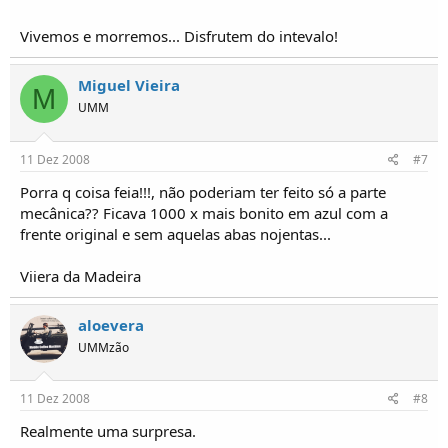
Vivemos e morremos... Disfrutem do intevalo!
Miguel Vieira
M
UMM
11 Dez 2008
#7
Porra q coisa feia!!!, não poderiam ter feito só a parte
mecânica?? Ficava 1000 x mais bonito em azul com a
frente original e sem aquelas abas nojentas...
Viiera da Madeira
aloevera
UMMzão
11 Dez 2008
#8
Realmente uma surpresa.