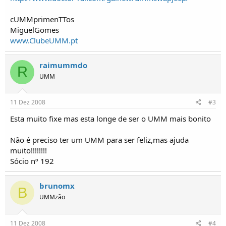
i
c
o
cUMMprimenTTos
s
MiguelGomes
www.ClubeUMM.pt
raimummdo
R
UMM
11 Dez 2008
#3
Esta muito fixe mas esta longe de ser o UMM mais bonito
Não é preciso ter um UMM para ser feliz,mas ajuda
muito!!!!!!!!
Sócio nº 192
brunomx
B
UMMzão
11 Dez 2008
#4