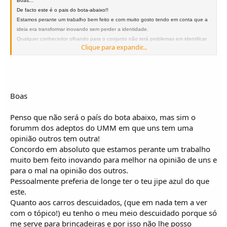
Boas...
De facto este é o pais do bota-abaixo!!
Estamos perante um trabalho bem feito e com muito gosto tendo em conta que a
ideia era transformar inovando sem perder a identidade.
Qualquer conhecedor olhando para o conjunto não terá problemas em identificar
Clique para expandir...
um UMM.
Tenho pena de ir a passeios e encontros UMM, e ver que 80% das presenças são
carros completamente descuidados,sem a minima preocupação de limpeza e
estima quer interior quer sobretudo exterior.
Estão originais? Estão!
Boas
Tenho orgulho neles? Não!! Tenho vergonha de ver aqueles exemplares!!
Bem sei que poderá não haver dinheiro para tudo,mas limpar os carros de vez em
Penso que não será o país do bota abaixo, mas sim o
quando (já não digo todas as semanas) não custa nada.
forumm dos adeptos do UMM em que uns tem uma
Esta tranformação já não é nova (terá cerca de dois anos) e posso dizer que tem
opinião outros tem outra!
feito furor,fazendo aumentar a curiosidade em relacção á viatura original.Quanto
Concordo em absoluto que estamos perante um trabalho
mais não seja só por isso já valeu a pena e nós como amantes da marca
muito bem feito inovando para melhor na opinião de uns e
deviamos agradecer por isso.
para o mal na opinião dos outros.
Pessoalmente preferia de longe ter o teu jipe azul do que
Estou desconfiado que existe muita dor de cotovelo dentro desta comunidade o
este.
que é uma pena!!
Quanto aos carros descuidados, (que em nada tem a ver
com o tópico!) eu tenho o meu meio descuidado porque só
UMM abraço
me serve para brincadeiras e por isso não lhe posso