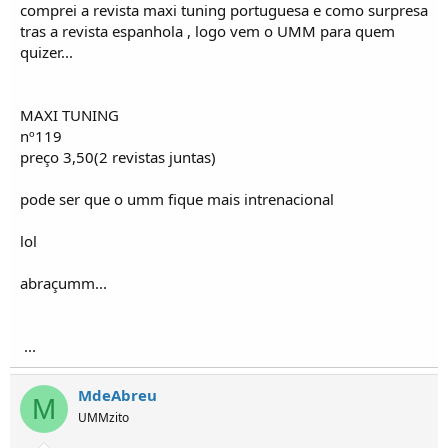
comprei a revista maxi tuning portuguesa e como surpresa
tras a revista espanhola , logo vem o UMM para quem
quizer...
MAXI TUNING
nº119
preço 3,50(2 revistas juntas)
pode ser que o umm fique mais intrenacional
lol
abraçumm...
...
MdeAbreu
M
UMMzito