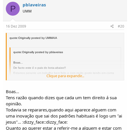
pblaveiras
P
UMM
16 Dez 2009
#20
quote:Originally posted by UMMAIA
quote:Originally posted by pblaveiras
Boas...
De facto este é o pais do bota-abaixo!!
Estamos perante um trabalho bem feito e com muito gosto tendo em conta
Clique para expandir...
que a ideia era transformar inovando sem perder a identidade.
Qualquer conhecedor olhando para o conjunto não terá problemas em
identificar um UMM.
Clique para expandir...
Boas...
Tenho pena de ir a passeios e encontros UMM, e ver que 80% das
Tens razão quando dizes que cada um tem direito á sua
presenças são carros completamente descuidados,sem a minima
opinião.
preocupação de limpeza e estima quer interior quer sobretudo exterior.
Todavia se reparares,quando aqui aparece alguem com
Estão originais? Estão!
uma inovação que sai dos padrões habituais é logo um "ai
Tenho orgulho neles? Não!! Tenho vergonha de ver aqueles exemplares!!
Boas
Bem sei que poderá não haver dinheiro para tudo,mas limpar os carros de
jesus"... :dizzy_face::dizzy_face:
vez em quando (já não digo todas as semanas) não custa nada.
Quanto ao querer estar a referir-me a alguem e estar com
Penso que não será o país do bota abaixo, mas sim o forumm dos adeptos do