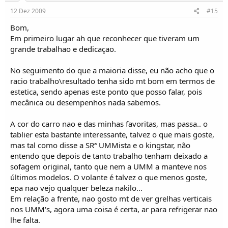
12 Dez 2009
#15
Bom,
Em primeiro lugar ah que reconhecer que tiveram um
grande trabalhao e dedicaçao.
No seguimento do que a maioria disse, eu não acho que o
racio trabalho\resultado tenha sido mt bom em termos de
estetica, sendo apenas este ponto que posso falar, pois
mecânica ou desempenhos nada sabemos.
A cor do carro nao e das minhas favoritas, mas passa.. o
tablier esta bastante interessante, talvez o que mais goste,
mas tal como disse a SRª UMMista e o kingstar, não
entendo que depois de tanto trabalho tenham deixado a
sofagem original, tanto que nem a UMM a manteve nos
últimos modelos. O volante é talvez o que menos goste,
epa nao vejo qualquer beleza nakilo...
Em relação a frente, nao gosto mt de ver grelhas verticais
nos UMM's, agora uma coisa é certa, ar para refrigerar nao
lhe falta.