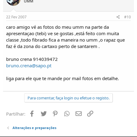
UMM
22 Fev 2007
#10
caro amigo vé as fotos do meu umm na parte da
apresentaçao (tebi) ve se gostas ,está feito com muita
classe ,todo fibrado fica a maneira no umm ,o rapaz que
faz é da zona do cartaxo perto de santarem .
bruno crena 914039472
bruno.crena@sapo.pt
liga para ele que te mande por mail fotos em detalhe.
Para comentar, faça login ou efetue o registo.
Facebook
Twitter
Pinterest
Whatsapp
Email
Ligação
Partilhar:
Alterações e preparações