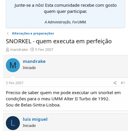
Junte-se a nós! Esta comunidade recebe com gosto
quem quer participar.
A Administração, ForUMM.
Alterações e preparações
SNORKEL - quem executa em perfeição
I
D
mandrake
5 Fev 2007
n
a
i
t
mandrake
M
c
a
Iniciado
i
d
a
e
d
i
5 Fev 2007
#1
o
n
r
í
Preciso de saber quem me pode executar um snorkel em
d
c
condições para o meu UMM Alter II Turbo de 1992.
e
i
Sou de Belas-Sintra-Lisboa.
T
o
ó
p
luis miguel
L
i
Iniciado
c