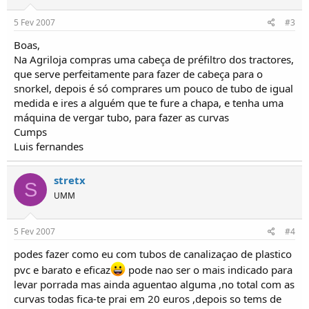
o
s
5 Fev 2007
#3
Boas,
Na Agriloja compras uma cabeça de préfiltro dos tractores,
que serve perfeitamente para fazer de cabeça para o
snorkel, depois é só comprares um pouco de tubo de igual
medida e ires a alguém que te fure a chapa, e tenha uma
máquina de vergar tubo, para fazer as curvas
Cumps
Luis fernandes
stretx
S
UMM
5 Fev 2007
#4
podes fazer como eu com tubos de canalizaçao de plastico
pvc e barato e eficaz
pode nao ser o mais indicado para
levar porrada mas ainda aguentao alguma ,no total com as
curvas todas fica-te prai em 20 euros ,depois so tems de