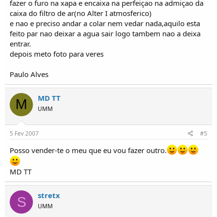
fazer o furo na xapa e encaixa na perfeiçao na admiçao da
caixa do filtro de ar(no Alter I atmosferico)
e nao e preciso andar a colar nem vedar nada,aquilo esta
feito par nao deixar a agua sair logo tambem nao a deixa
entrar.
depois meto foto para veres
Paulo Alves
MD TT
M
UMM
5 Fev 2007
#5
Posso vender-te o meu que eu vou fazer outro.
MD TT
stretx
S
UMM