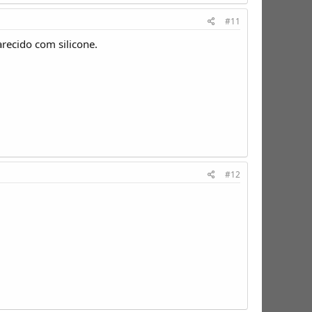
#11
arecido com silicone.
#12