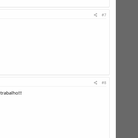
#7
#8
trabalho!!!