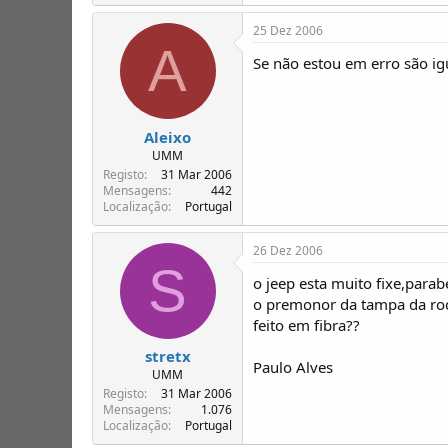
25 Dez 2006
A
Se não estou em erro são ig
Aleixo
UMM
Registo
31 Mar 2006
Mensagens
442
Localização
Portugal
26 Dez 2006
S
o jeep esta muito fixe,para
o premonor da tampa da rod
feito em fibra??
stretx
Paulo Alves
UMM
Registo
31 Mar 2006
Mensagens
1.076
Localização
Portugal