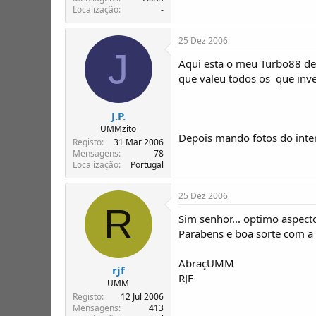
Localização
-
25 Dez 2006
J
Aqui esta o meu Turbo88 dep
que valeu todos os  que inve
J.P.
UMMzito
Depois mando fotos do inter
Registo
31 Mar 2006
Mensagens
78
Localização
Portugal
25 Dez 2006
R
Sim senhor... optimo aspect
Parabens e boa sorte com 
AbraçUMM
rjf
RJF
UMM
Registo
12 Jul 2006
Mensagens
413