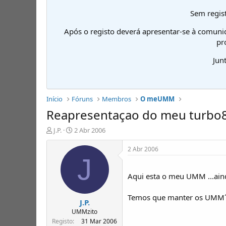
Sem regist
Após o registo deverá apresentar-se à comuni
pr
Jun
Início
Fóruns
Membros
O meUMM
Reapresentaçao do meu turbo
I
D
J.P.
2 Abr 2006
n
a
i
t
2 Abr 2006
c
a
J
i
d
a
e
Aqui esta o meu UMM ...ainda
d
i
o
n
Temos que manter os UMM´S
J.P.
r
í
d
c
UMMzito
e
i
Registo
31 Mar 2006