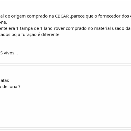
al de origem comprado na CBCAR ,parece que o fornecedor dos de
one.
ente era 1 tampa de 1 land rover comprado no material usado d
dos pq a furação é diferente.
 vivos...
atar.
a de lona ?