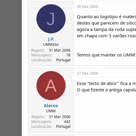
26 Dez 2006
J
Quanto ao logotipo é materi
destes que parecem de silic
agora a tampa da roda supl
em chapa com 3 varões rosca
J.P.
UMMzito
Registo
31 Mar 2006
Temos que manter os UMM´S
Mensagens
78
Localização
Portugal
27 Dez 2006
A
Esse "tecto de abrir" fica a m
O que fizeste a antiga capot
Aleixo
UMM
Registo
31 Mar 2006
Mensagens
442
Localização
Portugal