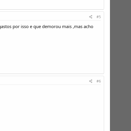
#5
 gastos por isso e que demorou mais ,mas acho
#6