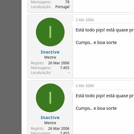
T
o
Mensagens
78
Localização
Portugal
ó
p
i
2 Abr 2006
c
I
o
Está todo pipi! está quase 
s
Cumps.. e boa sorte
Inactive
Mestre
Registo
26 Mar 2006
Mensagens
7.455
Localização
-
2 Abr 2006
I
Está todo pipi! está quase 
Cumps.. e boa sorte
Inactive
Mestre
Registo
26 Mar 2006
Mensagens
7.455