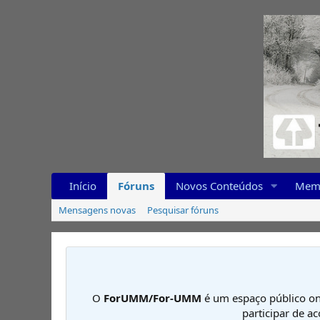
Início
Fóruns
Novos Conteúdos
Mem
Mensagens novas
Pesquisar fóruns
O
ForUMM/For-UMM
é um espaço público on
participar de a