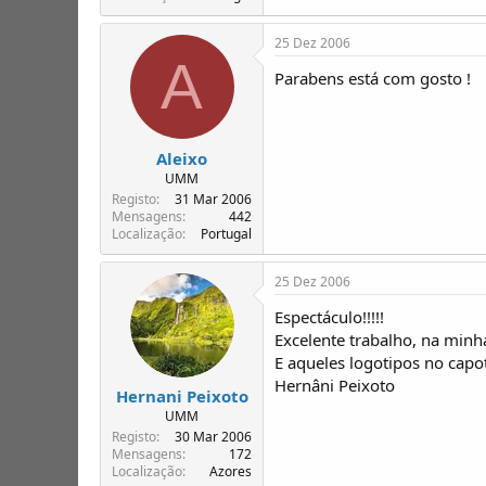
25 Dez 2006
A
Parabens está com gosto !
Aleixo
UMM
Registo
31 Mar 2006
Mensagens
442
Localização
Portugal
25 Dez 2006
Espectáculo!!!!!
Excelente trabalho, na minh
E aqueles logotipos no capot
Hernâni Peixoto
Hernani Peixoto
UMM
Registo
30 Mar 2006
Mensagens
172
Localização
Azores