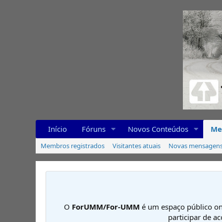
Início
Fóruns
Novos Conteúdos
Me
Membros registrados
Visitantes atuais
Novas mensagens 
O
ForUMM/For-UMM
é um espaço público on
participar de a