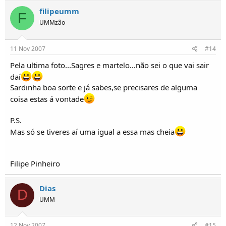
filipeumm
F
UMMzão
11 Nov 2007
#14
Pela ultima foto...Sagres e martelo...não sei o que vai sair
daí
Sardinha boa sorte e já sabes,se precisares de alguma
coisa estas á vontade
P.S.
Mas só se tiveres aí uma igual a essa mas cheia
Filipe Pinheiro
Dias
D
UMM
12 Nov 2007
#15