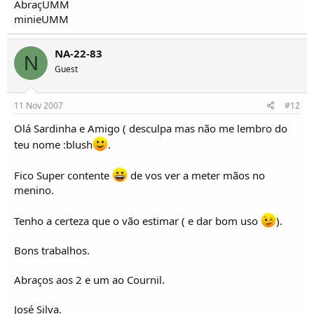
AbraçUMM
minieUMM
NA-22-83
N
Guest
11 Nov 2007
#12
Olá Sardinha e Amigo ( desculpa mas não me lembro do
teu nome :blush
.
Fico Super contente
de vos ver a meter mãos no
menino.
Tenho a certeza que o vão estimar ( e dar bom uso
).
Bons trabalhos.
Abraços aos 2 e um ao Cournil.
José Silva.