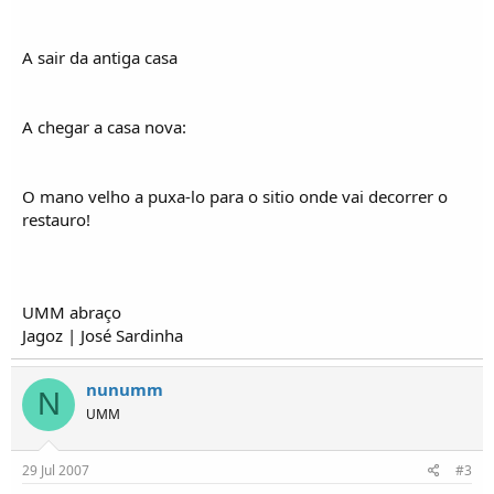
o
s
A sair da antiga casa
A chegar a casa nova:
O mano velho a puxa-lo para o sitio onde vai decorrer o
restauro!
UMM abraço
Jagoz | José Sardinha
nunumm
N
UMM
29 Jul 2007
#3