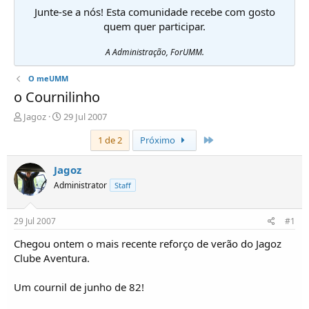
Junte-se a nós! Esta comunidade recebe com gosto
quem quer participar.
A Administração, ForUMM.
O meUMM
o Cournilinho
I
D
Jagoz
29 Jul 2007
n
a
Último
1 de 2
Próximo
i
t
c
a
i
d
Jagoz
a
e
Administrator
Staff
d
i
o
n
r
í
29 Jul 2007
#1
d
c
e
i
Chegou ontem o mais recente reforço de verão do Jagoz
T
o
Clube Aventura.
ó
p
Um cournil de junho de 82!
i
c