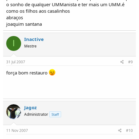
o sonho de qualquer UMManista e ter mais um UMM.é
como os filhos aos casalinhos
abraços
joaquim santana
Inactive
I
Mestre
31 Jul 2007
#9
força bom restauro
Jagoz
Administrator
Staff
11 Nov 2007
#10