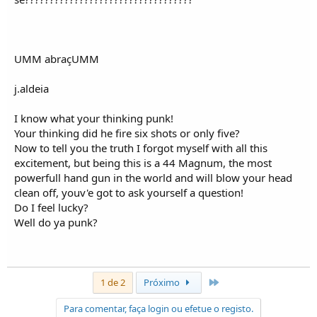
UMM abraçUMM
j.aldeia
I know what your thinking punk!
Your thinking did he fire six shots or only five?
Now to tell you the truth I forgot myself with all this
excitement, but being this is a 44 Magnum, the most
powerfull hand gun in the world and will blow your head
clean off, youv'e got to ask yourself a question!
Do I feel lucky?
Well do ya punk?
Último
1 de 2
Próximo
Para comentar, faça login ou efetue o registo.