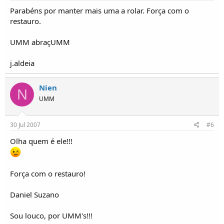
Parabéns por manter mais uma a rolar. Força com o
restauro.
UMM abraçUMM
j.aldeia
Nien
N
UMM
30 Jul 2007
#6
Olha quem é ele!!!
Força com o restauro!
Daniel Suzano
Sou louco, por UMM's!!!