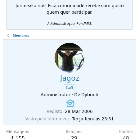
Junte-se a nós! Esta comunidade recebe com gosto
quem quer participar.
A Administração, ForUMM.
Membros
Jagoz
Staff
Administrator
·
De
Djibouti
Registo
28 Mar 2006
Visto pela última vez
Terça-feira às 23:31
Mensagens
Reações
Pontos
1.155
29
48