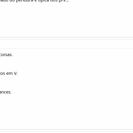
coisas.
tos em V.
ances.