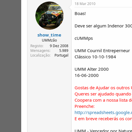
18 Mar 2010
Boas!
Deve ser algum Indenor 300
show_time
cUMMps
UMMzão
Registo
9 Dez 2008
UMM Cournil Entreperneur
Mensagens
5.989
Localização
Portugal
Clássico 10-10-1984
UMM Alter 2000
16-06-2000
Gostas de Ajudar os outros
Queres ser ajudado quando 
Coopera com a nossa lista 
Preenche:
http://spreadsheets.goo
E em breve receberás os co
UMM - Vencedor por Nature