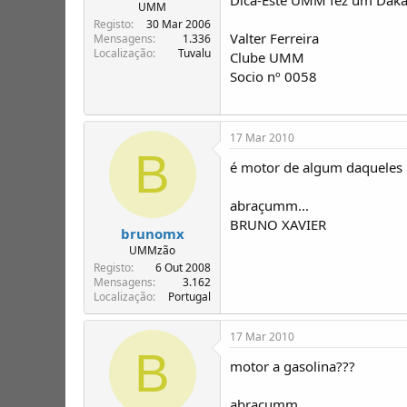
T
o
UMM
ó
Registo
30 Mar 2006
Valter Ferreira
p
Mensagens
1.336
Localização
Tuvalu
i
Clube UMM
c
Socio nº 0058
o
s
17 Mar 2010
B
é motor de algum daqueles 
abraçumm...
BRUNO XAVIER
brunomx
UMMzão
Registo
6 Out 2008
Mensagens
3.162
Localização
Portugal
17 Mar 2010
B
motor a gasolina???
abraçumm...