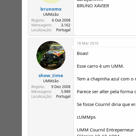
BRUNO XAVIER
brunomx
UMMzão
Registo
6 Out 2008
Mensagens
3.162
Localização
Portugal
18 Mar 2010
Boas!
Esse carro é um UMM.
show_time
Tem a chapinha azul com o
UMMzão
Registo
9 Dez 2008
Parece ser alter pela forma
Mensagens
5.989
Localização
Portugal
Se fosse Cournil diria que e
cUMMps
UMM Cournil Entreperneur
Clássico 10-10-1984