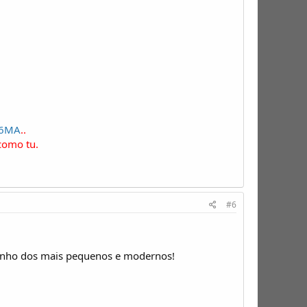
c6MA
..
como tu.
#6
rinho dos mais pequenos e modernos!