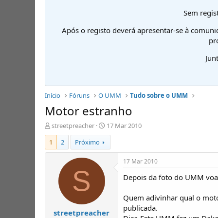
Sem regist
Após o registo deverá apresentar-se à comuni
pr
Jun
Início
Fóruns
O UMM
Tudo sobre o UMM
Motor estranho
I
D
streetpreacher
17 Mar 2010
n
a
1
2
Próximo
i
t
c
a
i
d
17 Mar 2010
a
e
S
Depois da foto do UMM voad
d
i
o
n
r
í
Quem adivinhar qual o moto
d
c
publicada.
streetpreacher
e
i
Dica-Este UMM fez um Daka