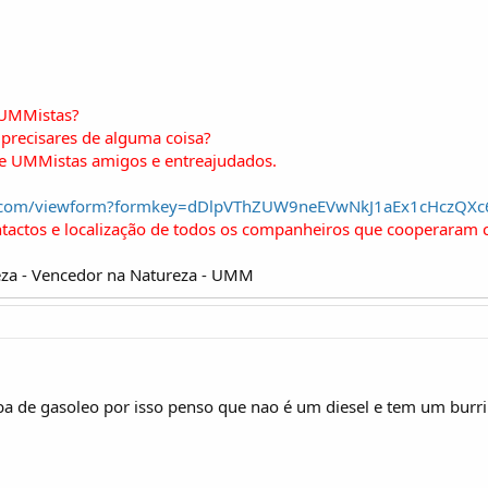
 UMMistas?
precisares de alguma coisa?
de UMMistas amigos e entreajudados.
gle.com/viewform?formkey=dDlpVThZUW9neEVwNkJ1aEx1cHczQX
ntactos e localização de todos os companheiros que cooperaram 
za - Vencedor na Natureza - UMM
a de gasoleo por isso penso que nao é um diesel e tem um bur