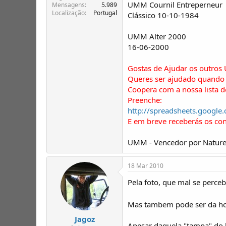
UMM Cournil Entreperneur
Mensagens
5.989
Localização
Portugal
Clássico 10-10-1984
UMM Alter 2000
16-06-2000
Gostas de Ajudar os outros
Queres ser ajudado quando 
Coopera com a nossa lista 
Preenche:
http://spreadsheets.goo
E em breve receberás os co
UMM - Vencedor por Nature
18 Mar 2010
Pela foto, que mal se perceb
Mas tambem pode ser da hor
Jagoz
Apesar daquela "tampa" do l