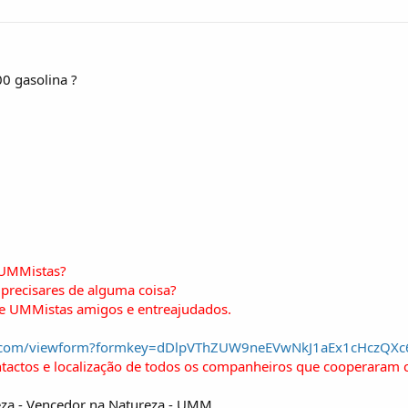
0 gasolina ?
 UMMistas?
precisares de alguma coisa?
de UMMistas amigos e entreajudados.
gle.com/viewform?formkey=dDlpVThZUW9neEVwNkJ1aEx1cHczQX
ntactos e localização de todos os companheiros que cooperaram 
za - Vencedor na Natureza - UMM