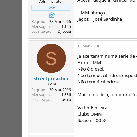
Administrator
Staff
UMM abraço
Jagoz | José Sardinha
Registo
28 Mar 2006
Mensagens
1.155
Localização
Djibouti
18 Mar 2010
S
Já acertaram numa serie de 
É um UMM.
Não é diesel.
Não tem os cilindros dispos
streetpreacher
Não tem 6 cilindros.
UMM
Registo
30 Mar 2006
Mais uma dica, o motor é fr
Mensagens
1.336
Localização
Tuvalu
Valter Ferreira
Clube UMM
Socio nº 0058