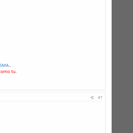
c6MA
..
como tu.
#7