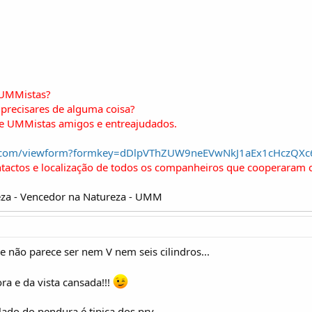
 UMMistas?
precisares de alguma coisa?
de UMMistas amigos e entreajudados.
gle.com/viewform?formkey=dDlpVThZUW9neEVwNkJ1aEx1cHczQX
ntactos e localização de todos os companheiros que cooperaram 
za - Vencedor na Natureza - UMM
e não parece ser nem V nem seis cilindros...
a e da vista cansada!!!
ado do pendura é tipica dos prv...