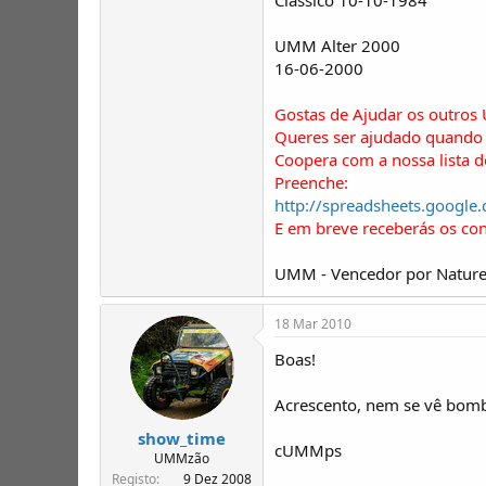
UMM Alter 2000
16-06-2000
Gostas de Ajudar os outros
Queres ser ajudado quando 
Coopera com a nossa lista 
Preenche:
http://spreadsheets.goo
E em breve receberás os co
UMM - Vencedor por Nature
18 Mar 2010
Boas!
Acrescento, nem se vê bomb
show_time
cUMMps
UMMzão
Registo
9 Dez 2008