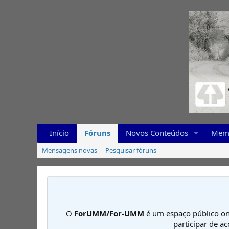
Início
Fóruns
Novos Conteúdos
Mem
Mensagens novas
Pesquisar fóruns
O
ForUMM/For-UMM
é um espaço público on
participar de a