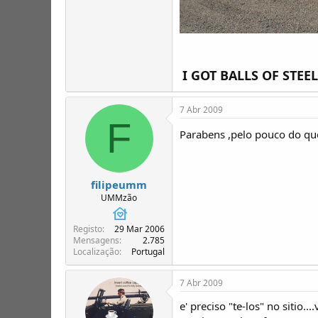
I GOT BALLS OF STEEL
7 Abr 2009
F
Parabens ,pelo pouco do q
filipeumm
UMMzão
Registo
29 Mar 2006
Mensagens
2.785
Localização
Portugal
7 Abr 2009
e' preciso "te-los" no sitio