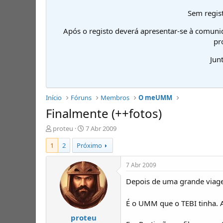
Sem regist
Após o registo deverá apresentar-se à comuni
pr
Jun
Início
Fóruns
Membros
O meUMM
Finalmente (++fotos)
I
D
proteu
7 Abr 2009
n
a
1
2
Próximo
i
t
c
a
i
d
7 Abr 2009
a
e
Depois de uma grande viage
d
i
o
n
r
í
É o UMM que o TEBI tinha. A
d
c
proteu
e
i