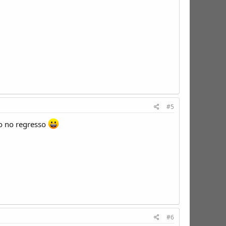
#5
co no regresso
#6