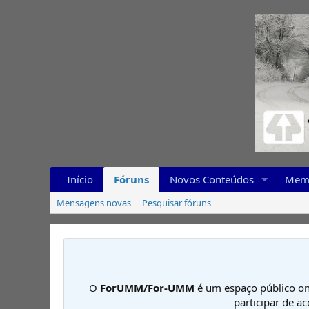
Início
Fóruns
Novos Conteúdos
Mem
Mensagens novas
Pesquisar fóruns
O
ForUMM/For-UMM
é um espaço público on
participar de a