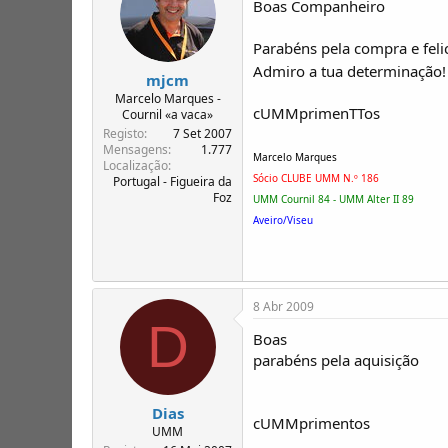
Boas Companheiro
Parabéns pela compra e fel
Admiro a tua determinação
mjcm
Marcelo Marques -
cUMMprimenTTos
Cournil «a vaca»
Registo
7 Set 2007
Mensagens
1.777
Marcelo Marques
Localização
Sócio CLUBE UMM N.º 186
Portugal - Figueira da
Foz
UMM Cournil 84 - UMM Alter II 89
Aveiro/Viseu
8 Abr 2009
D
Boas
parabéns pela aquisição
Dias
cUMMprimentos
UMM