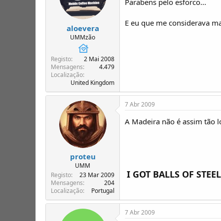
Parabens pelo esforco...
E eu que me considerava ma
aloevera
UMMzão
Registo
2 Mai 2008
Mensagens
4.479
Localização
United Kingdom
7 Abr 2009
A Madeira não é assim tão l
proteu
UMM
I GOT BALLS OF STEEL
Registo
23 Mar 2009
Mensagens
204
Localização
Portugal
7 Abr 2009