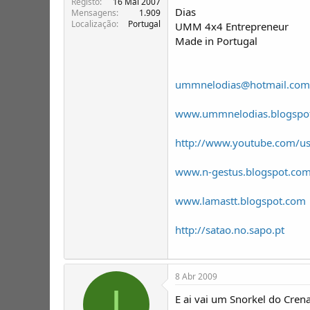
Registo
16 Mai 2007
Dias
Mensagens
1.909
Localização
Portugal
UMM 4x4 Entrepreneur
Made in Portugal
ummnelodias@hotmail.com
www.ummnelodias.blogspo
http://www.youtube.com/
www.n-gestus.blogspot.co
www.lamastt.blogspot.com
http://satao.no.sapo.pt
8 Abr 2009
I
E ai vai um Snorkel do Crena