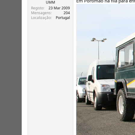
Em Portimão na fila para en
T
o
UMM
ó
Registo
23 Mar 2009
p
Mensagens
204
Localização
Portugal
i
c
o
s