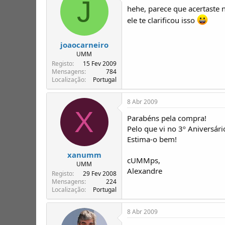
J
hehe, parece que acertaste 
ele te clarificou isso
joaocarneiro
UMM
Registo
15 Fev 2009
Mensagens
784
Localização
Portugal
8 Abr 2009
X
Parabéns pela compra!
Pelo que vi no 3º Aniversár
Estima-o bem!
xanumm
cUMMps,
UMM
Alexandre
Registo
29 Fev 2008
Mensagens
224
Localização
Portugal
8 Abr 2009