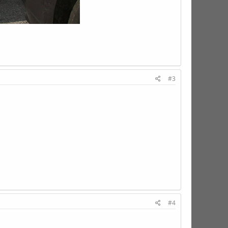
#3
#4