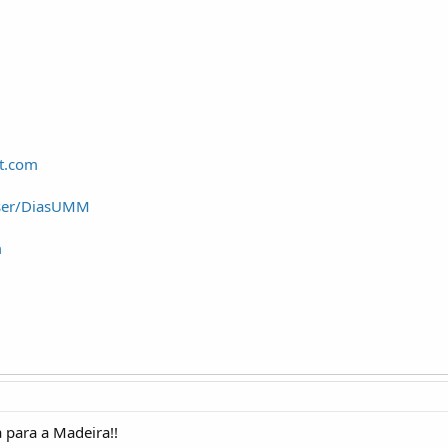
t.com
user/DiasUMM
m
 para a Madeira!!