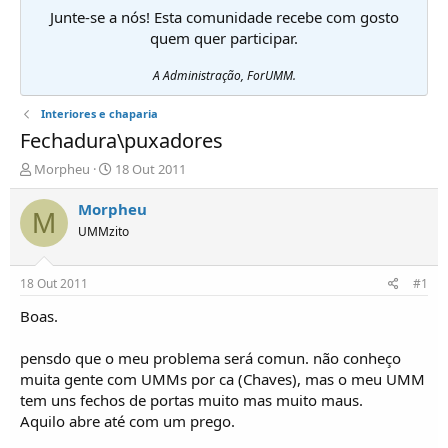
Junte-se a nós! Esta comunidade recebe com gosto
quem quer participar.
A Administração, ForUMM.
Interiores e chaparia
Fechadura\puxadores
I
D
Morpheu
18 Out 2011
n
a
i
t
Morpheu
M
c
a
UMMzito
i
d
a
e
d
i
18 Out 2011
#1
o
n
r
í
Boas.
d
c
e
i
pensdo que o meu problema será comun. não conheço
T
o
muita gente com UMMs por ca (Chaves), mas o meu UMM
ó
tem uns fechos de portas muito mas muito maus.
p
Aquilo abre até com um prego.
i
c