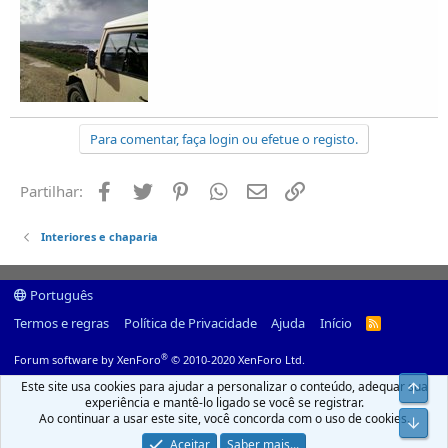
Para comentar, faça login ou efetue o registo.
Facebook
Twitter
Pinterest
Whatsapp
Email
Ligação
Partilhar:
Interiores e chaparia
Português
Termos e regras
Política de Privacidade
Ajuda
Início
R
S
S
®
Forum software by XenForo
© 2010-2020 XenForo Ltd.
Este site usa cookies para ajudar a personalizar o conteúdo, adequar sua
Top
experiência e mantê-lo ligado se você se registrar.
Ao continuar a usar este site, você concorda com o uso de cookies.
Infer
Aceitar
Saber mais...