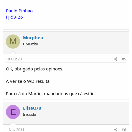
Paulo Pinhao
FJ-59-26
Morpheu
M
UMMzito
19 Out 2011
#5
OK, obrigado pelas opinoes.
A ver se o WD resulta
Para cá do Marão, mandam os que cá estão.
Eliseu78
E
Iniciado
1 Nov 2011
#6