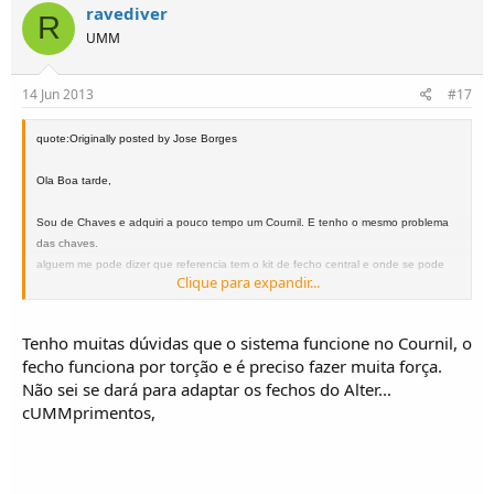
ravediver
R
UMM
14 Jun 2013
#17
quote:Originally posted by Jose Borges
Ola Boa tarde,
Sou de Chaves e adquiri a pouco tempo um Cournil. E tenho o mesmo problema
das chaves.
alguem me pode dizer que referencia tem o kit de fecho central e onde se pode
Clique para expandir...
comprar?
Obrigado,
Tenho muitas dúvidas que o sistema funcione no Cournil, o
fecho funciona por torção e é preciso fazer muita força.
Não sei se dará para adaptar os fechos do Alter...
cUMMprimentos,