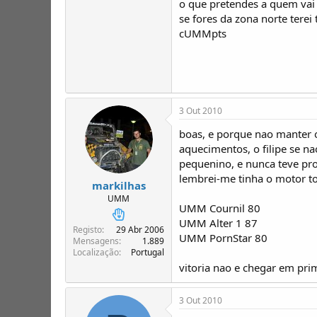
o que pretendes a quem vai 
se fores da zona norte terei
cUMMpts
3 Out 2010
boas, e porque nao manter 
aquecimentos, o filipe se n
pequenino, e nunca teve prob
lembrei-me tinha o motor to
markilhas
UMM
UMM Cournil 80
UMM Alter 1 87
Registo
29 Abr 2006
UMM PornStar 80
Mensagens
1.889
Localização
Portugal
vitoria nao e chegar em pri
3 Out 2010