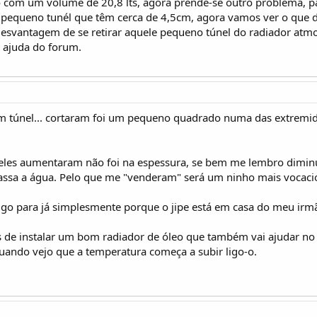
co com um volume de 20,8 lts, agora prende-se outro problema,
 pequeno tunél que têm cerca de 4,5cm, agora vamos ver o que di
 desvantagem de se retirar aquele pequeno túnel do radiador at
a ajuda do forum.
m túnel... cortaram foi um pequeno quadrado numa das extremi
eles aumentaram não foi na espessura, se bem me lembro diminu
ssa a água. Pelo que me "venderam" será um ninho mais vocacio
igo para já simplesmente porque o jipe está em casa do meu irm
as de instalar um bom radiador de óleo que também vai ajudar n
uando vejo que a temperatura começa a subir ligo-o.