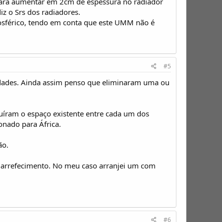
 para aumentar em 2cm de espessura no radiador
z o Srs dos radiadores.
mosférico, tendo em conta que este UMM não é
#5
dades. Ainda assim penso que eliminaram uma ou
íram o espaço existente entre cada um dos
nado para África.
ão.
o arrefecimento. No meu caso arranjei um com
#6