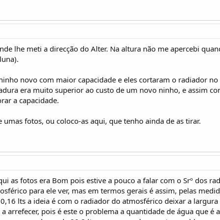
nde lhe meti a direcção do Alter. Na altura não me apercebi quan
luna).
ninho novo com maior capacidade e eles cortaram o radiador no l
ldadura era muito superior ao custo de um novo ninho, e assim 
orar a capacidade.
umas fotos, ou coloco-as aqui, que tenho ainda de as tirar.
qui as fotos era Bom pois estive a pouco a falar com o Srº dos r
osférico para ele ver, mas em termos gerais é assim, pelas medida
 20,16 lts a ideia é com o radiador do atmosférico deixar a larg
a arrefecer, pois é este o problema a quantidade de água que é