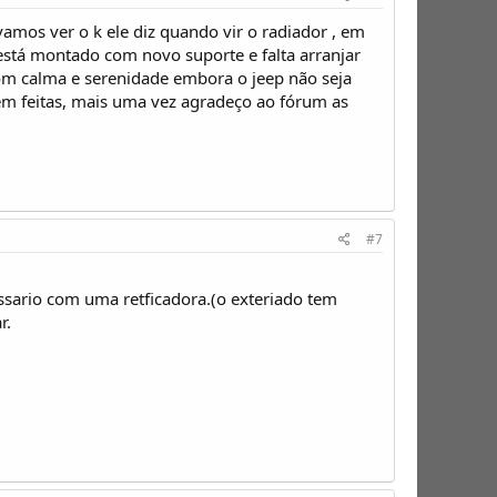
 vamos ver o k ele diz quando vir o radiador , em
á está montado com novo suporte e falta arranjar
om calma e serenidade embora o jeep não seja
em feitas, mais uma vez agradeço ao fórum as
#7
essario com uma retficadora.(o exteriado tem
r.