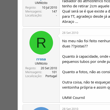
radiador do atmosférico fi
UMMzito
tenho de retirar 2cm aquele
Registo
10 Jul 2010
Qual será se é que existe a
Mensagens
147
Localização
-
para TT, agradeço desde já 
Abraço ...
28 Set 2010
R
No meu não foi feito nenhu
duas ??pistas??
Quanto à capacidade, onde 
rrosa
pequenos tubos por onde pa
UMMzito
Registo
20 Set 2010
Quanto a fotos, não as cons
Mensagens
101
Localização
Portugal
Outra coisa, não te esqueç
ventoinha própria e assim q
UMM Cournil
28 Set 2010