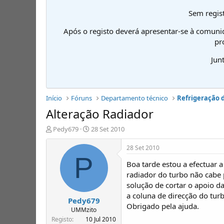
Sem regist
Após o registo deverá apresentar-se à comuni
pr
Jun
Início
Fóruns
Departamento técnico
Refrigeração 
Alteração Radiador
I
D
Pedy679
28 Set 2010
n
a
i
t
28 Set 2010
c
a
P
Boa tarde estou a efectua
i
d
a
e
radiador do turbo não cabe 
d
i
solução de cortar o apoio da
o
n
a coluna de direcção do tur
Pedy679
r
í
Obrigado pela ajuda.
d
c
UMMzito
e
i
Registo
10 Jul 2010