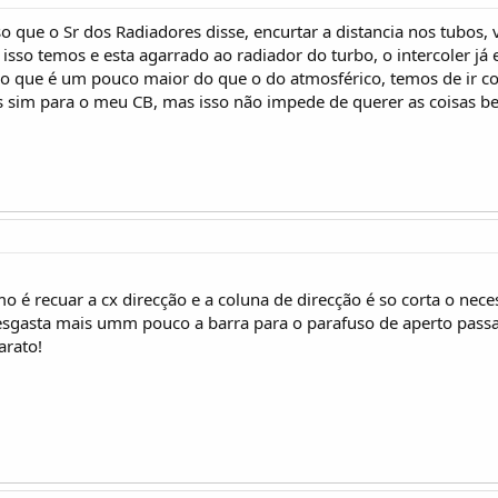
so que o Sr dos Radiadores disse, encurtar a distancia nos tubos,
 isso temos e esta agarrado ao radiador do turbo, o intercoler j
ão que é um pouco maior do que o do atmosférico, temos de ir c
s sim para o meu CB, mas isso não impede de querer as coisas b
o é recuar a cx direcção e a coluna de direcção é so corta o nec
esgasta mais umm pouco a barra para o parafuso de aperto passa
arato!