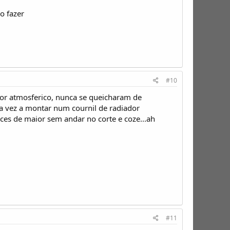
o fazer
#10
or atmosferico, nunca se queicharam de
a vez a montar num cournil de radiador
ices de maior sem andar no corte e coze...ah
#11