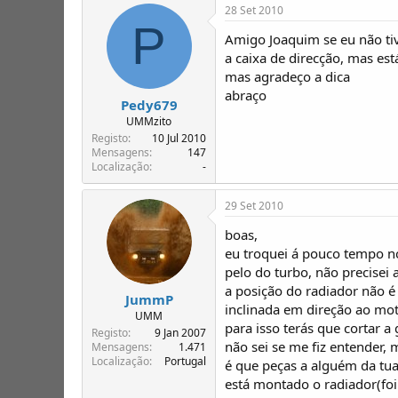
28 Set 2010
P
Amigo Joaquim se eu não tiv
a caixa de direcção, mas es
mas agradeço a dica
abraço
Pedy679
UMMzito
Registo
10 Jul 2010
Mensagens
147
Localização
-
29 Set 2010
boas,
eu troquei á pouco tempo no
pelo do turbo, não precisei a
a posição do radiador não é 
JummP
inclinada em direção ao mo
UMM
para isso terás que cortar a 
Registo
9 Jan 2007
não sei se me fiz entender,
Mensagens
1.471
Localização
Portugal
é que peças a alguém da tu
está montado o radiador(foi