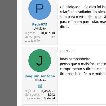
P
Ok obrigado pela dica foi is
relação ao radiador do óleo,
sitio para o vaso de expans
para mim em particular, ma
Pedy679
dicas.
UMMzito
Registo
10 Jul 2010
Mensagens
147
Localização
-
28 Set 2010
J
boas companheiro
penso que o mais facil mesm
comprimento suficiente,e d
fica mais bem feito e mais b
joaquim santana
UMMzão
Registo
4 Jan 2007
Mensagens
3.042
Localização
Portugal