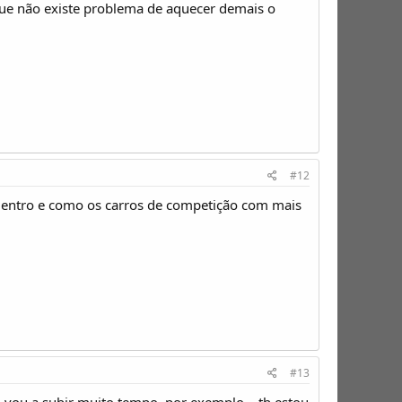
 que não existe problema de aquecer demais o
#12
dentro e como os carros de competição com mais
#13
 vou a subir muito tempo, por exemplo... tb estou