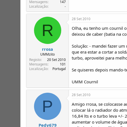
T
o
Mensagens
147
Localização
-
ó
p
i
28 Set 2010
c
R
o
Olha, eu tenho um cournil o
s
deixou de caber (batia na co
Solução: - mandei fazer um 
rrosa
que era estar a cortar a so
UMMzito
turbo, aproveitei para melh
Registo
20 Set 2010
Mensagens
101
Localização
Portugal
Se quiseres depois mando-te 
UMM Cournil
28 Set 2010
P
Amigo rrosa, se colocasse a
colocar lá o radiador do atm
16,84 lts e o turbo leva +/-
aumentar o volume de água 
Pedy679