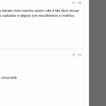
#8
s barato mas mesmo assim não é tão fácil recuar
do radiador e depois sim escolhemos o melhor,
#9
e cima está