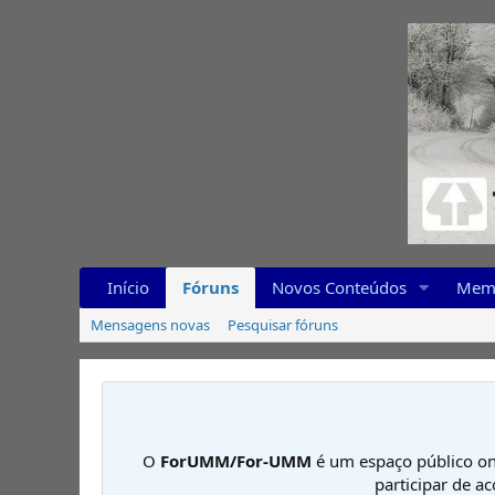
Início
Fóruns
Novos Conteúdos
Mem
Mensagens novas
Pesquisar fóruns
O
ForUMM/For-UMM
é um espaço público on
participar de a