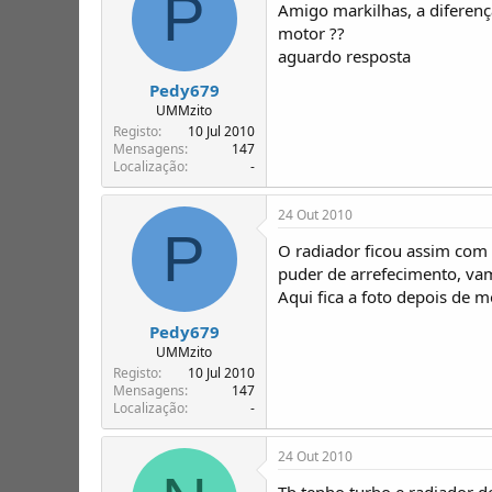
P
Amigo markilhas, a diferenç
motor ??
aguardo resposta
Pedy679
UMMzito
Registo
10 Jul 2010
Mensagens
147
Localização
-
24 Out 2010
P
O radiador ficou assim com
puder de arrefecimento, vam
Aqui fica a foto depois de 
Pedy679
UMMzito
Registo
10 Jul 2010
Mensagens
147
Localização
-
24 Out 2010
Tb tenho turbo e radiador d