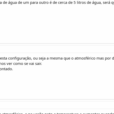
a de água de um para outro é de cerca de 5 litros de água, será
 esta configuração, ou seja a mesma que o atmosférico mas por 
os ver como se vai sair.
montado.
e atmosférico, e no verão noto a temperatura a aumentar quando