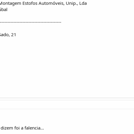
p.Montagem Estofos Automóveis, Unip., Lda
úbal
-----------------------------------------
Sado, 21
izem foi a falencia...