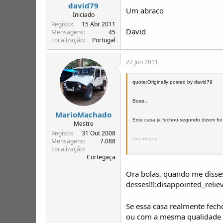
david79
Um abraco
Iniciado
Registo
15 Abr 2011
David
Mensagens
45
Localização
Portugal
22 Jun 2011
quote:Originally posted by david79
Boas...
MarioMachado
Esta casa ja fechou segundo dizem foi a
Mestre
Registo
31 Out 2008
Um abraco
Mensagens
7.088
Localização
Cortegaça
David
Ora bolas, quando me disse
desses!!!:disappointed_relie
Se essa casa realmente fech
ou com a mesma qualidade d