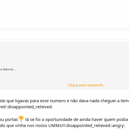
 falencia...
Clique para expandir...
ste que ligavas para esse numero e não dava nada cheguei a te
ved::disappointed_relieved:
ou portas
lá se foi a oportunidade de ainda haver quem podia r
o que vinha nos nosso UMMs!!!:disappointed_relieved::angry: