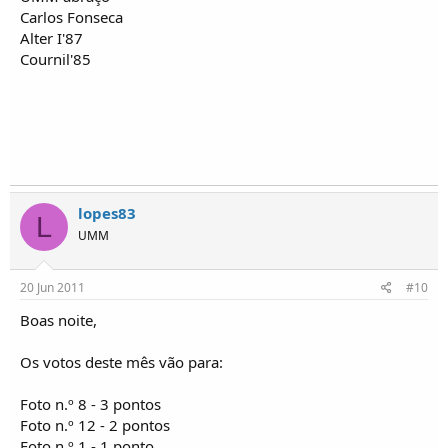
Carlos Fonseca
Alter I'87
Cournil'85
lopes83
L
UMM
20 Jun 2011
#10
Boas noite,
Os votos deste mês vão para:
Foto n.º 8 - 3 pontos
Foto n.º 12 - 2 pontos
Foto n.º 1 - 1 ponto