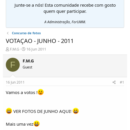
Junte-se a nós! Esta comunidade recebe com gosto
quem quer participar.
A Administração, ForUMM.
Concurso de fotos
VOTAÇAO - JUNHO - 2011
I
D
F.M.G
16 Jun 2011
n
a
i
t
F.M.G
F
c
a
Guest
i
d
a
e
d
i
16 Jun 2011
#1
o
n
r
í
Vamos a votos !
d
c
e
i
T
o
VER FOTOS DE JUNHO AQUI!
ó
p
i
Mais uma vez
c