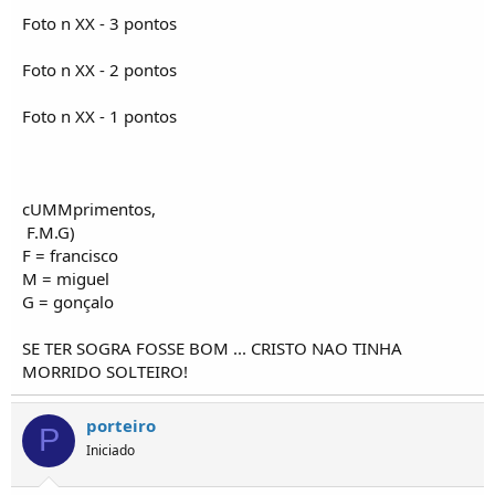
o
Foto n XX - 3 pontos
s
Foto n XX - 2 pontos
Foto n XX - 1 pontos
cUMMprimentos,
F.M.G)
F = francisco
M = miguel
G = gonçalo
SE TER SOGRA FOSSE BOM ... CRISTO NAO TINHA
MORRIDO SOLTEIRO!
porteiro
P
Iniciado