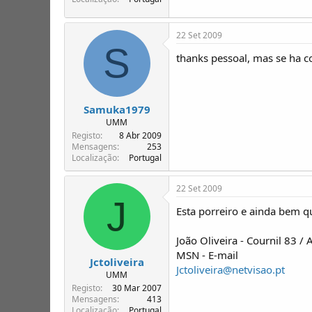
22 Set 2009
S
thanks pessoal, mas se ha c
Samuka1979
UMM
Registo
8 Abr 2009
Mensagens
253
Localização
Portugal
22 Set 2009
J
Esta porreiro e ainda bem q
João Oliveira - Cournil 83 / 
MSN - E-mail
Jctoliveira
Jctoliveira@netvisao.pt
UMM
Registo
30 Mar 2007
Mensagens
413
Localização
Portugal