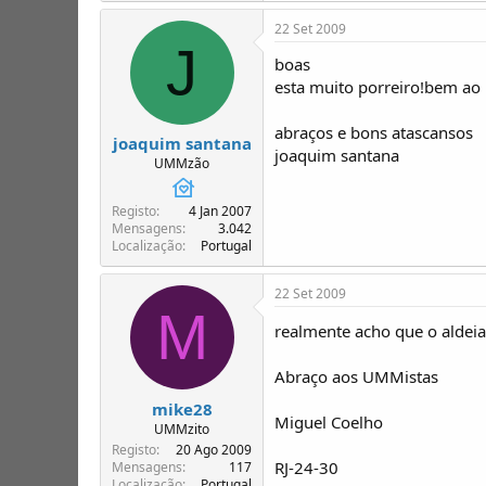
22 Set 2009
J
boas
esta muito porreiro!bem ao
abraços e bons atascansos
joaquim santana
joaquim santana
UMMzão
Registo
4 Jan 2007
Mensagens
3.042
Localização
Portugal
22 Set 2009
M
realmente acho que o aldeia
Abraço aos UMMistas
mike28
Miguel Coelho
UMMzito
Registo
20 Ago 2009
RJ-24-30
Mensagens
117
Localização
Portugal