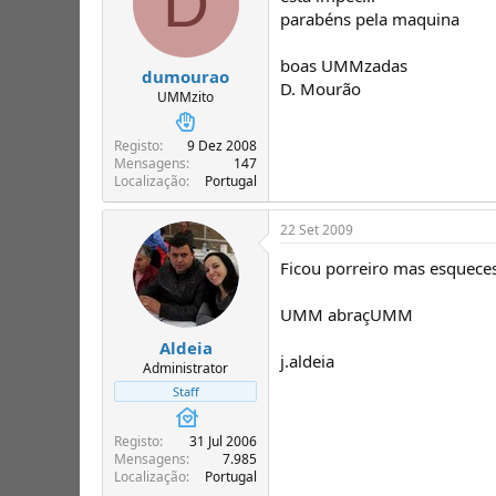
D
parabéns pela maquina
boas UMMzadas
dumourao
D. Mourão
UMMzito
Registo
9 Dez 2008
Mensagens
147
Localização
Portugal
22 Set 2009
Ficou porreiro mas esqueces
UMM abraçUMM
Aldeia
j.aldeia
Administrator
Staff
Registo
31 Jul 2006
Mensagens
7.985
Localização
Portugal