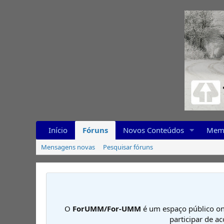
Início
Fóruns
Novos Conteúdos
Mem
Mensagens novas
Pesquisar fóruns
O
ForUMM/For-UMM
é um espaço público on
participar de a