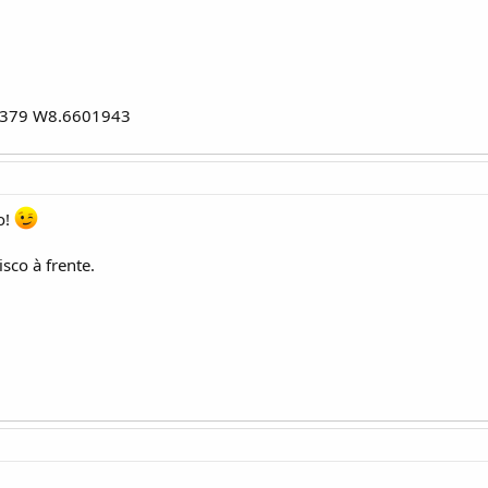
1379 W8.6601943
o!
sco à frente.