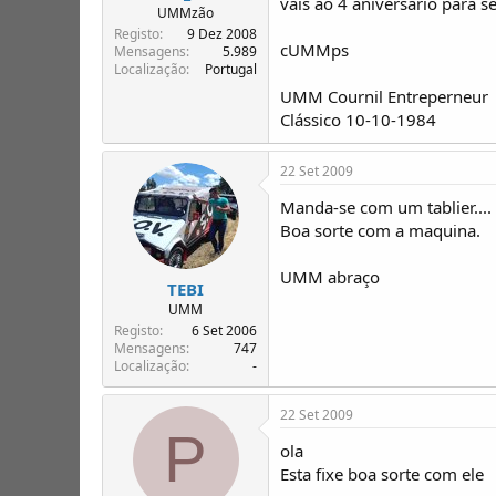
vais ao 4 aniversario para se
UMMzão
Registo
9 Dez 2008
cUMMps
Mensagens
5.989
Localização
Portugal
UMM Cournil Entreperneur
Clássico 10-10-1984
22 Set 2009
Manda-se com um tablier.... t
Boa sorte com a maquina.
UMM abraço
TEBI
UMM
Registo
6 Set 2006
Mensagens
747
Localização
-
22 Set 2009
P
ola
Esta fixe boa sorte com ele