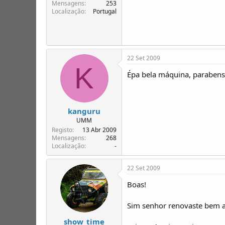
T
o
Mensagens
253
Localização
Portugal
ó
p
i
c
o
s
22 Set 2009
K
Épa bela máquina, parabens 
kanguru
UMM
Registo
13 Abr 2009
Mensagens
268
Localização
-
22 Set 2009
Boas!
Sim senhor renovaste bem 
show_time