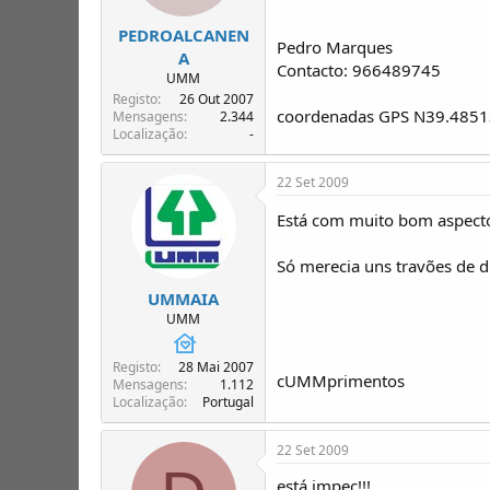
PEDROALCANEN
Pedro Marques
A
Contacto: 966489745
UMM
Registo
26 Out 2007
coordenadas GPS N39.485
Mensagens
2.344
Localização
-
22 Set 2009
Está com muito bom aspect
Só merecia uns travões de di
UMMAIA
UMM
Registo
28 Mai 2007
cUMMprimentos
Mensagens
1.112
Localização
Portugal
22 Set 2009
está impec!!!