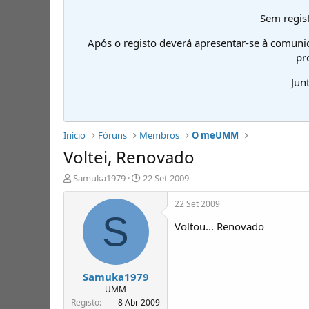
Sem regist
Após o registo deverá apresentar-se à comuni
pr
Jun
Início
Fóruns
Membros
O meUMM
Voltei, Renovado
I
D
Samuka1979
22 Set 2009
n
a
i
t
22 Set 2009
c
a
S
Voltou... Renovado
i
d
a
e
d
i
o
n
Samuka1979
r
í
d
c
UMM
e
i
Registo
8 Abr 2009