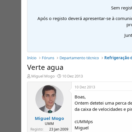
Sem regist
Após o registo deverá apresentar-se à comuni
pr
Jun
Início
Fóruns
Departamento técnico
Refrigeração 
Verte agua
I
D
Miguel Mogo
10 Dez 2013
n
a
i
t
10 Dez 2013
c
a
Boas,
i
d
a
e
Ontem detetei uma perca de
d
i
da caixa de velocidades e p
o
n
Miguel Mogo
r
í
cUMMps
d
c
UMM
Miguel
e
i
Registo
23 Jan 2009