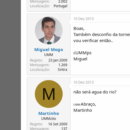
Mensagens
2.002
Localização
Portugal
10 Dez 2013
Boas,
Também desconfio da torneir
vou verificar então..
Miguel Mogo
cUMMps
UMM
Miguel
Registo
23 Jan 2009
Mensagens
1.269
Localização
Sintra
10 Dez 2013
M
não será agua do rio?
Abraço,
UMM
Martinho
Martinho
UMMzito
Registo
16 Set 2009
Mensagens
137