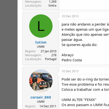
T
o
Mensagens
1.269
Localização
Sintra
ó
p
i
10 Dez 2013
c
L
o
para não andares a perder ág
s
e metes apenas um que liga 
Atenção que isto apenas ser
passar água.
lution
Se quiseres ajuda diz.
UMM
Registo
27 Jan 2010
Abraço
Mensagens
278
Localização
Portugal
Pedro Costa
10 Dez 2013
Pode ser do o-ring da tornei
Tive esse problema e foi res
Coloca a trabalhar com a tor
corsair_860
UMM ALTER "FENIX"
UMM
Os anos passam o UMM fica!!
Registo
14 Dez 2011