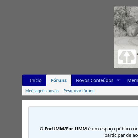
Início
Fóruns
Novos Conteúdos
Mem
Mensagens novas
Pesquisar fóruns
O
ForUMM/For-UMM
é um espaço público on
participar de a