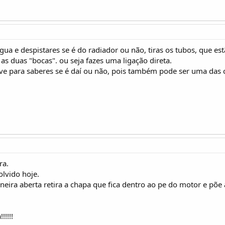
ua e despistares se é do radiador ou não, tiras os tubos, que es
as duas "bocas". ou seja fazes uma ligação direta.
ve para saberes se é daí ou não, pois também pode ser uma das c
ra.
olvido hoje.
neira aberta retira a chapa que fica dentro ao pe do motor e põe 
!!!!