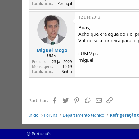
Localização
Portugal
12 Dez 2013
Boas,
Acho que era agua do rio! p
Voltou se a torneira para o 
Miguel Mogo
cUMMps
UMM
miguel
Registo
23 Jan 2009
Mensagens
1.269
Localização
Sintra
Facebook
Twitter
Pinterest
Whatsapp
Email
Ligação
Partilhar:
Início
Fóruns
Departamento técnico
Refrigeração 
Português