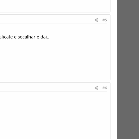
#5
cate e secalhar e dai..
#6