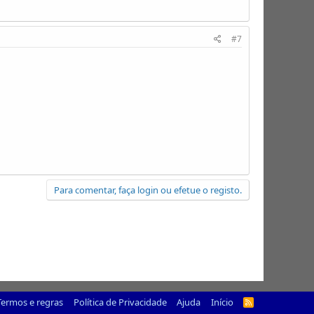
#7
Para comentar, faça login ou efetue o registo.
Termos e regras
Política de Privacidade
Ajuda
Início
R
S