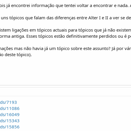
 pois já encontrei informação que tentei voltar a encontrar e nada.
 uns tópicos que falam das diferenças entre Alter I e II a ver se 
xistem ligações em tópicos actuais para tópicos que já não exis
forma antiga. Esses tópicos estão definitivamente perdidos ou é p
nações mas não havia já um tópico sobre este assunto? Já por vári
 deste tópico).
ads/7193
ads/11086
ads/16049
ads/15343
ads/15856