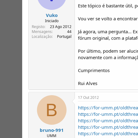
Este tópico é bastante útil,
Vuko
Vou ver se volto a encontrar
Iniciado
Registo
23 Ago 2012
Já agora, uma pergunta... E
Mensagens
44
Localização
Portugal
fórum original, com a plata
Por último, podem ser aluci
novamente com a informação
Cumprimentos
Rui Alves
17 Out 2012
B
https://for-umm.pt/oldthre
https://for-umm.pt/oldthre
https://for-umm.pt/oldthre
https://for-umm.pt/oldthre
bruno-991
https://for-umm.pt/oldthre
UMM