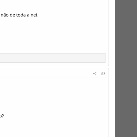
não de toda a net.
#3
o?