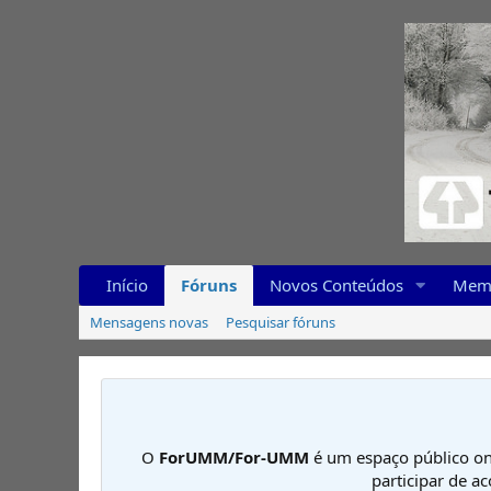
Início
Fóruns
Novos Conteúdos
Mem
Mensagens novas
Pesquisar fóruns
O
ForUMM/For-UMM
é um espaço público on
participar de a