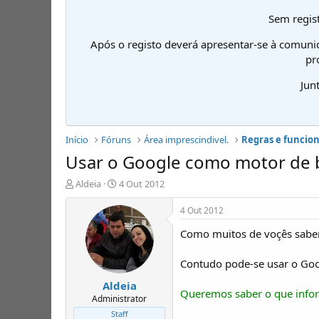
Sem regist
Após o registo deverá apresentar-se à comuni
pr
Jun
Início
Fóruns
Área imprescindivel.
Regras e funcio
Usar o Google como motor de
I
D
Aldeia
4 Out 2012
n
a
i
t
4 Out 2012
c
a
Como muitos de voçês sabem
i
d
a
e
d
i
Contudo pode-se usar o Goo
o
n
Aldeia
r
í
Queremos saber o que infor
d
c
Administrator
e
i
Staff