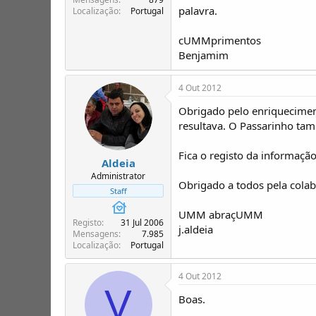
palavra.
Localização
Portugal
cUMMprimentos
Benjamim
4 Out 2012
Obrigado pelo enriquecime
resultava. O Passarinho t
Fica o registo da informação
Aldeia
Administrator
Obrigado a todos pela cola
Staff
UMM abraçUMM
Registo
31 Jul 2006
j.aldeia
Mensagens
7.985
Localização
Portugal
4 Out 2012
V
Boas.