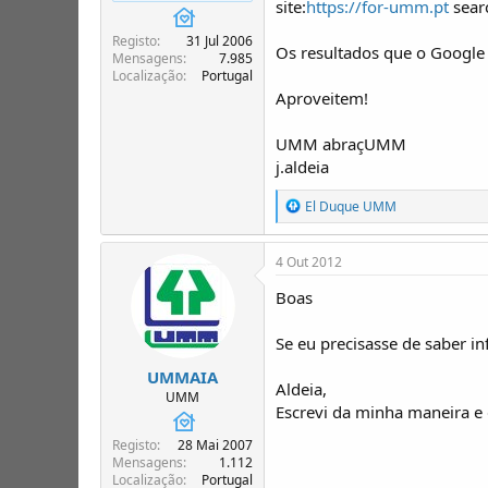
site:
https://for-umm.pt
sear
T
o
ó
Registo
31 Jul 2006
p
Os resultados que o Google
Mensagens
7.985
i
Localização
Portugal
c
Aproveitem!
o
s
UMM abraçUMM
j.aldeia
R
El Duque UMM
e
a
ç
4 Out 2012
õ
e
Boas
s
:
Se eu precisasse de saber i
UMMAIA
Aldeia,
UMM
Escrevi da minha maneira e 
Registo
28 Mai 2007
Mensagens
1.112
Localização
Portugal