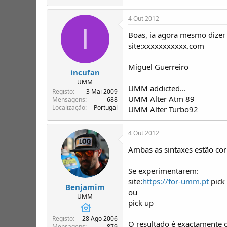
4 Out 2012
I
Boas, ia agora mesmo dizer
site:xxxxxxxxxxx.com
Miguel Guerreiro
incufan
UMM
UMM addicted...
Registo
3 Mai 2009
UMM Alter Atm 89
Mensagens
688
Localização
Portugal
UMM Alter Turbo92
4 Out 2012
Ambas as sintaxes estão corr
Se experimentarem:
site:
https://for-umm.pt
pick
Benjamim
ou
UMM
pick up
Registo
28 Ago 2006
O resultado é exactamente 
Mensagens
879