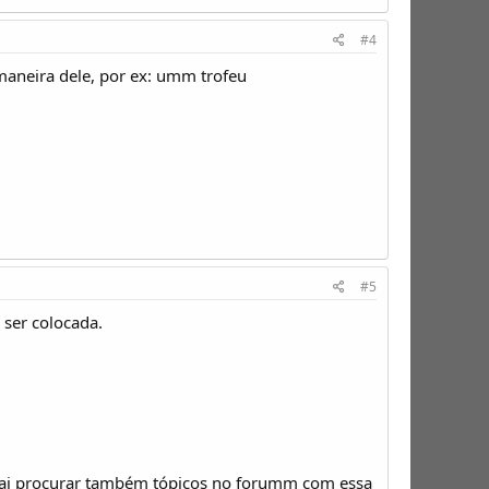
#4
aneira dele, por ex: umm trofeu
#5
 ser colocada.
 vai procurar também tópicos no forumm com essa