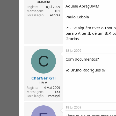
T
o
UMMzito
Aquele AbraçUMM
ó
Registo
8 Jul 2009
p
Mensagens
101
Localização
Azores
i
Paulo Cebola
c
o
P.S. Se alguém tiver ou sou
s
para o Alter II, dê um BIP, 
Gracias.
18 Jul 2009
C
Com documentos?
\o Bruno Rodrigues o/
CharGer_GTi
UMM
Registo
4 Mai 2009
Mensagens
153
Localização
Portugal
18 Jul 2009
Claro que sim, mas precisam