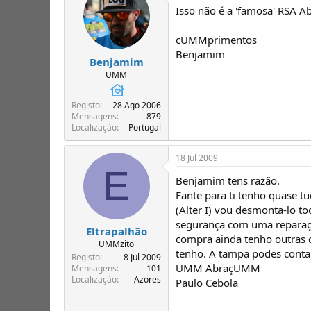
Isso não é a 'famosa' RSA A
cUMMprimentos
Benjamim
Benjamim
UMM
Registo
28 Ago 2006
Mensagens
879
Localização
Portugal
18 Jul 2009
E
Benjamim tens razão.
Fante para ti tenho quase tu
(Alter I) vou desmonta-lo t
segurança com uma reparação 
Eltrapalhão
compra ainda tenho outras qu
UMMzito
tenho. A tampa podes conta
Registo
8 Jul 2009
UMM AbraçUMM
Mensagens
101
Localização
Azores
Paulo Cebola