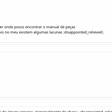
ber onde posso encontrar o manual de peças
pois no meu existem algumas lacunas :disappointed_relieved:.
 de alguns reparos, principalmente de chapa. :disappointed_reli