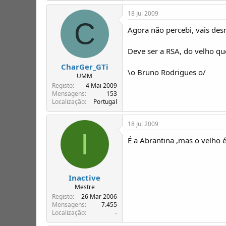
18 Jul 2009
C
Agora não percebi, vais d
Deve ser a RSA, do velho que
CharGer_GTi
\o Bruno Rodrigues o/
UMM
Registo
4 Mai 2009
Mensagens
153
Localização
Portugal
18 Jul 2009
I
É a Abrantina ,mas o velho 
Inactive
Mestre
Registo
26 Mar 2006
Mensagens
7.455
Localização
-