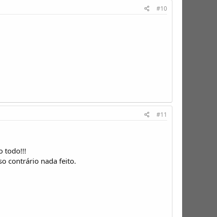
#10
#11
 todo!!!
o contrário nada feito.