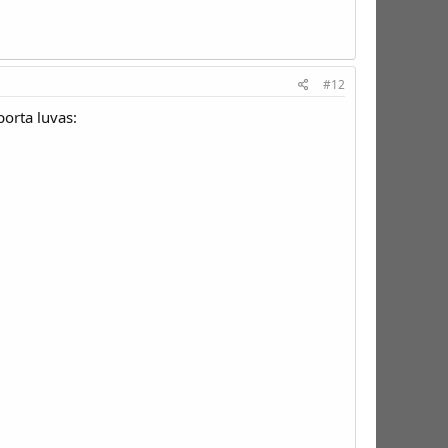
#12
orta luvas: