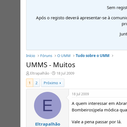
Sem regist
Após o registo deverá apresentar-se à comuni
pr
Jun
Início
Fóruns
O UMM
Tudo sobre o UMM
UMMS - Muitos
I
D
Eltrapalhão
18 Jul 2009
n
a
1
2
Próximo
i
t
c
a
i
d
18 Jul 2009
a
e
E
A quem interessar em Abrant
d
i
o
n
Bombeiros)pela módica quan
r
í
d
c
Vale a pena passar por lá.
Eltrapalhão
e
i