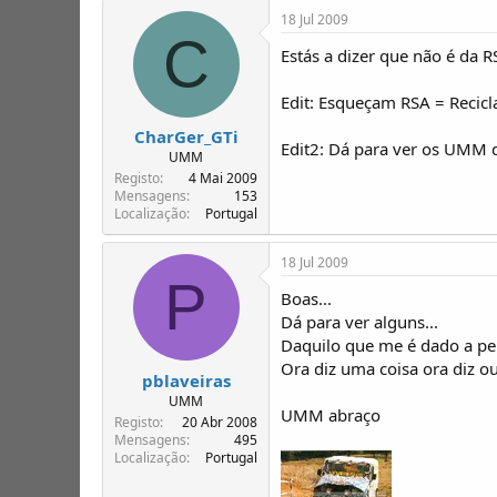
18 Jul 2009
C
Estás a dizer que não é da 
Edit: Esqueçam RSA = Recic
CharGer_GTi
Edit2: Dá para ver os UMM d
UMM
Registo
4 Mai 2009
Mensagens
153
Localização
Portugal
18 Jul 2009
P
Boas...
Dá para ver alguns...
Daquilo que me é dado a pe
Ora diz uma coisa ora diz ou
pblaveiras
UMM
UMM abraço
Registo
20 Abr 2008
Mensagens
495
Localização
Portugal