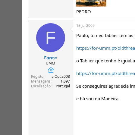
PEDRO
18 Jul 2009
F
Paulo, o meu tablier tem as
https://for-umm.pt/oldthre
Fante
o Tablier que tenho é igual 
UMM
https://for-umm.pt/oldthre
Registo
5 Out 2008
Mensagens
1.097
Se conseguires agradecia i
Localização
Portugal
e há sou da Madeira.