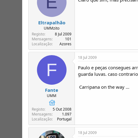
E
Eltrapalhão
UMMzito
Registo
8 Jul 2009
Mensagens
101
Localização
Azores
18 Jul 2009
F
Paulo e peças consegues arr
guarda luvas. caso contrari
Carripana on the way ...
Fante
UMM
Registo
5 Out 2008
Mensagens
1.097
Localização
Portugal
18 Jul 2009