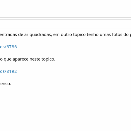
 entradas de ar quadradas, em outro topico tenho umas fotos do p
ads/6786
ao que aparece neste topico.
ads/8192
menso.