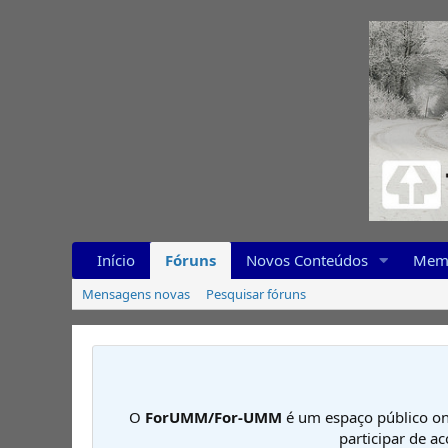
Início
Fóruns
Novos Conteúdos
Mem
Mensagens novas
Pesquisar fóruns
O
ForUMM/For-UMM
é um espaço público on
participar de a