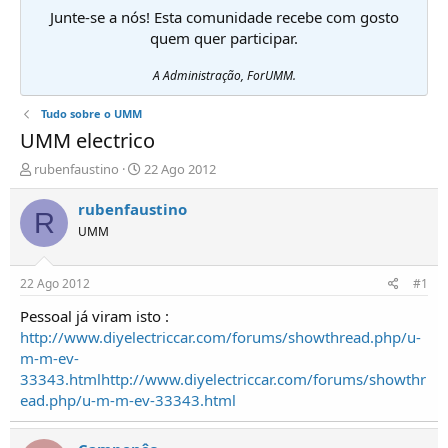
Junte-se a nós! Esta comunidade recebe com gosto
quem quer participar.
A Administração, ForUMM.
Tudo sobre o UMM
UMM electrico
I
D
rubenfaustino
22 Ago 2012
n
a
i
t
rubenfaustino
R
c
a
UMM
i
d
a
e
d
i
22 Ago 2012
#1
o
n
r
í
Pessoal já viram isto :
d
c
http://www.diyelectriccar.com/forums/showthread.php/u-
e
i
m-m-ev-
T
o
33343.html
http://www.diyelectriccar.com/forums/showthr
ó
ead.php/u-m-m-ev-33343.html
p
i
c