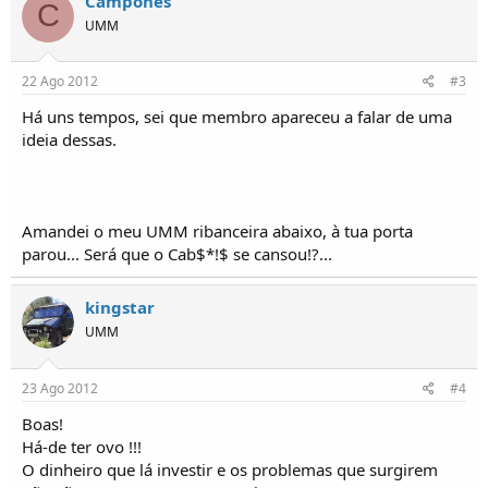
Camponês
C
o
UMM
s
22 Ago 2012
#3
Há uns tempos, sei que membro apareceu a falar de uma
ideia dessas.
Amandei o meu UMM ribanceira abaixo, à tua porta
parou... Será que o Cab$*!$ se cansou!?...
kingstar
UMM
23 Ago 2012
#4
Boas!
Há-de ter ovo !!!
O dinheiro que lá investir e os problemas que surgirem