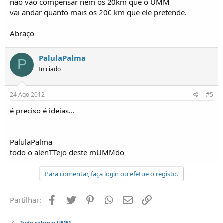
não vão compensar nem os 20km que o UMM
vai andar quanto mais os 200 km que ele pretende.
Abraço
PalulaPalma
P
Iniciado
24 Ago 2012
#5
é preciso é ideias...
PalulaPalma
todo o alenTTejo deste mUMMdo
Para comentar, faça login ou efetue o registo.
Facebook
Twitter
Pinterest
Whatsapp
Email
Ligação
Partilhar:
Tudo sobre o UMM