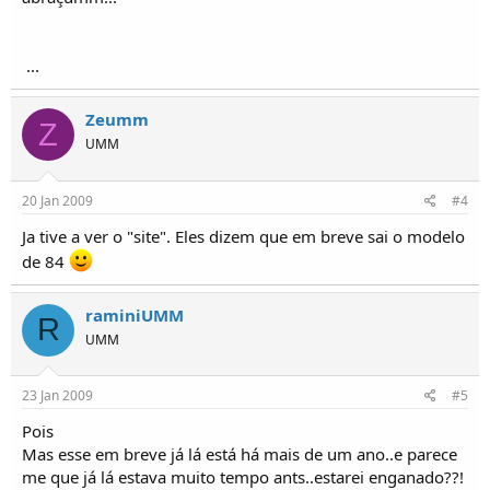
...
Zeumm
Z
UMM
20 Jan 2009
#4
Ja tive a ver o "site". Eles dizem que em breve sai o modelo
de 84
raminiUMM
R
UMM
23 Jan 2009
#5
Pois
Mas esse em breve já lá está há mais de um ano..e parece
me que já lá estava muito tempo ants..estarei enganado??!