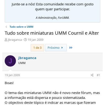
Junte-se a nós! Esta comunidade recebe com gosto
quem quer participar.
A Administração, ForUMM.
Tudo sobre o UMM
Tudo sobre miniaturas UMM Cournil e Alter
I
D
jbraganca
19 Jan 2009
n
a
Último
1 de 3
Próximo
i
t
c
a
i
d
jbraganca
J
a
e
UMM
d
i
o
n
r
í
19 Jan 2009
#1
d
c
e
i
Boas!
T
o
ó
O tema das miniaturas UMM não é novo neste fórum, mas
p
a informação está dispersa e pouco sistematizada.
i
O objectivo deste tópico é indicar as marcas que fizeram
c