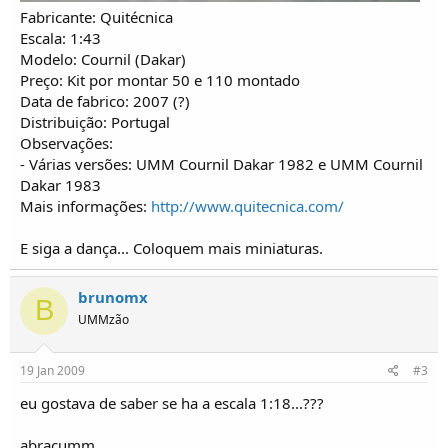
Fabricante: Quitécnica
Escala: 1:43
Modelo: Cournil (Dakar)
Preço: Kit por montar 50 e 110 montado
Data de fabrico: 2007 (?)
Distribuição: Portugal
Observações:
- Várias versões: UMM Cournil Dakar 1982 e UMM Cournil
Dakar 1983
Mais informações:
http://www.quitecnica.com/
E siga a dança... Coloquem mais miniaturas.
brunomx
B
UMMzão
19 Jan 2009
#3
eu gostava de saber se ha a escala 1:18...???
abraçumm...