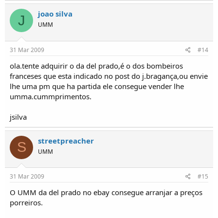
joao silva
J
UMM
31 Mar 2009
#14
ola.tente adquirir o da del prado,é o dos bombeiros
franceses que esta indicado no post do j.bragança,ou envie
lhe uma pm que ha partida ele consegue vender lhe
umma.cummprimentos.
jsilva
streetpreacher
S
UMM
31 Mar 2009
#15
O UMM da del prado no ebay consegue arranjar a preços
porreiros.