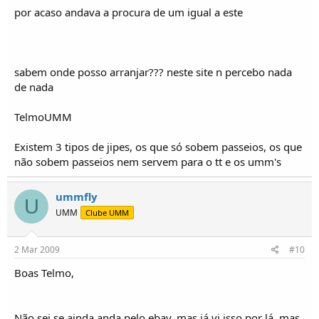
por acaso andava a procura de um igual a este
sabem onde posso arranjar??? neste site n percebo nada
de nada
TelmoUMM
Existem 3 tipos de jipes, os que só sobem passeios, os que
não sobem passeios nem servem para o tt e os umm's
ummfly
U
UMM
Clube UMM
2 Mar 2009
#10
Boas Telmo,
Não sei se ainda anda pelo ebay, mas já vi isso por lá, mas