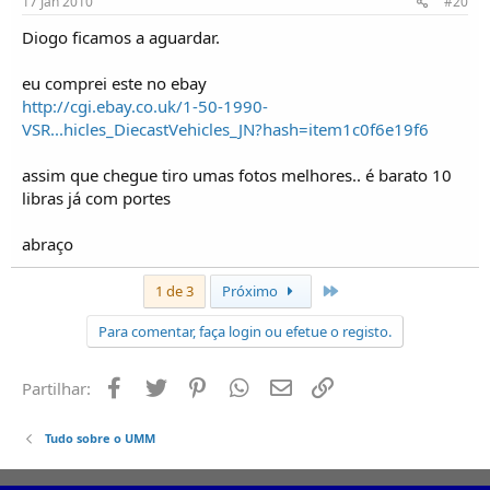
17 Jan 2010
#20
Diogo ficamos a aguardar.
eu comprei este no ebay
http://cgi.ebay.co.uk/1-50-1990-
VSR...hicles_DiecastVehicles_JN?hash=item1c0f6e19f6
assim que chegue tiro umas fotos melhores.. é barato 10
libras já com portes
abraço
Último
1 de 3
Próximo
Para comentar, faça login ou efetue o registo.
Facebook
Twitter
Pinterest
Whatsapp
Email
Ligação
Partilhar:
Tudo sobre o UMM