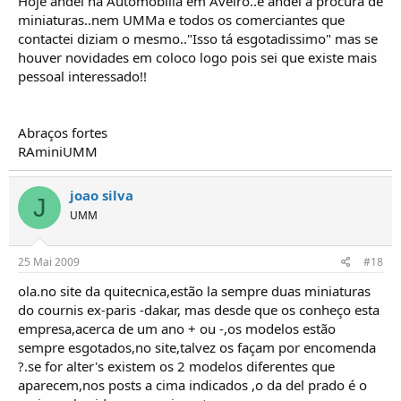
Hoje andei na Automobilia em Aveiro..e andei a procura de
miniaturas..nem UMMa e todos os comerciantes que
contactei diziam o mesmo.."Isso tá esgotadissimo" mas se
houver novidades em coloco logo pois sei que existe mais
pessoal interessado!!
Abraços fortes
RAminiUMM
joao silva
J
UMM
25 Mai 2009
#18
ola.no site da quitecnica,estão la sempre duas miniaturas
do cournis ex-paris -dakar, mas desde que os conheço esta
empresa,acerca de um ano + ou -,os modelos estão
sempre esgotados,no site,talvez os façam por encomenda
?.se for alter's existem os 2 modelos diferentes que
aparecem,nos posts a cima indicados ,o da del prado é o