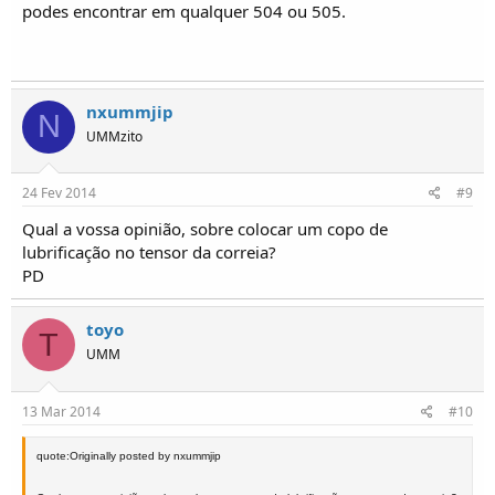
podes encontrar em qualquer 504 ou 505.
nxummjip
N
UMMzito
24 Fev 2014
#9
Qual a vossa opinião, sobre colocar um copo de
lubrificação no tensor da correia?
PD
toyo
T
UMM
13 Mar 2014
#10
quote:Originally posted by nxummjip