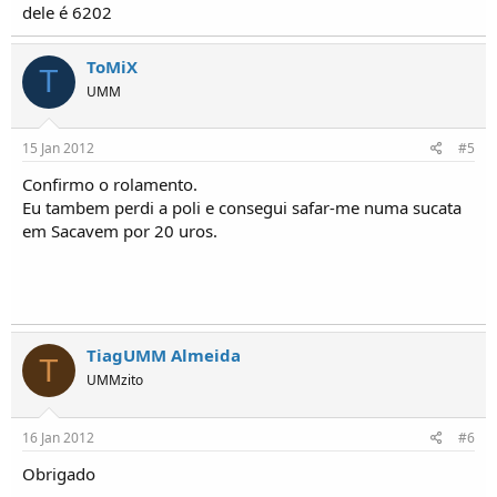
dele é 6202
ToMiX
T
UMM
15 Jan 2012
#5
Confirmo o rolamento.
Eu tambem perdi a poli e consegui safar-me numa sucata
em Sacavem por 20 uros.
TiagUMM Almeida
T
UMMzito
16 Jan 2012
#6
Obrigado