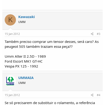
i
c
o
s
Kawazaki
K
UMM
15 Jan 2012
#3
Também preciso comprar um tensor desses, será caro? As
peugeot 505 também traziam essa peça??
Umm Alter II 2.5D - 1989
Ford Escort MK1 GT-HC
Vespa PX 125 - 1992
UMMAIA
UMM
15 Jan 2012
#4
Se só precisarem de substituir o rolamento, a referência