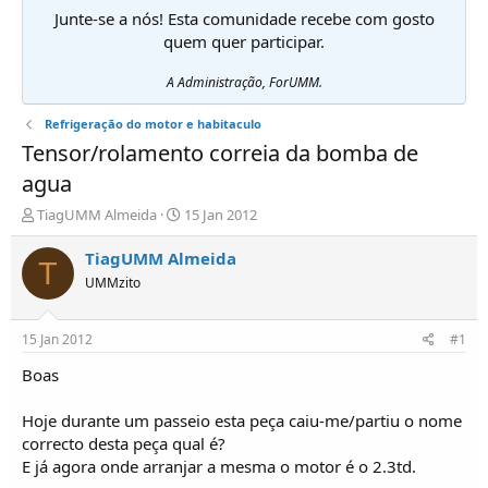
Junte-se a nós! Esta comunidade recebe com gosto
quem quer participar.
A Administração, ForUMM.
Refrigeração do motor e habitaculo
Tensor/rolamento correia da bomba de
agua
I
D
TiagUMM Almeida
15 Jan 2012
n
a
i
t
TiagUMM Almeida
T
c
a
UMMzito
i
d
a
e
d
i
15 Jan 2012
#1
o
n
r
í
Boas
d
c
e
i
Hoje durante um passeio esta peça caiu-me/partiu o nome
T
o
correcto desta peça qual é?
ó
E já agora onde arranjar a mesma o motor é o 2.3td.
p