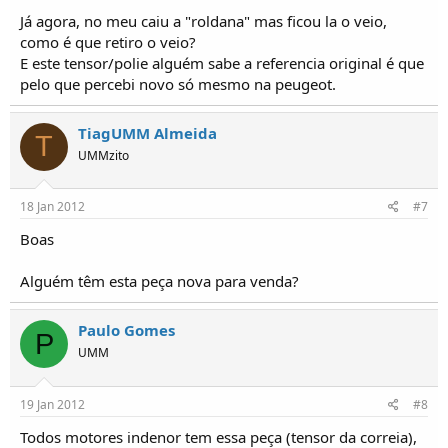
Já agora, no meu caiu a "roldana" mas ficou la o veio,
como é que retiro o veio?
E este tensor/polie alguém sabe a referencia original é que
pelo que percebi novo só mesmo na peugeot.
TiagUMM Almeida
T
UMMzito
18 Jan 2012
#7
Boas
Alguém têm esta peça nova para venda?
Paulo Gomes
P
UMM
19 Jan 2012
#8
Todos motores indenor tem essa peça (tensor da correia),