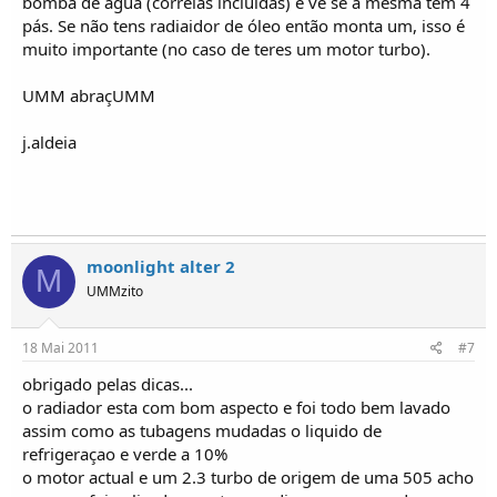
bomba de água (correias incluídas) e vê se a mesma tem 4
pás. Se não tens radiaidor de óleo então monta um, isso é
muito importante (no caso de teres um motor turbo).
UMM abraçUMM
j.aldeia
moonlight alter 2
M
UMMzito
18 Mai 2011
#7
obrigado pelas dicas...
o radiador esta com bom aspecto e foi todo bem lavado
assim como as tubagens mudadas o liquido de
refrigeraçao e verde a 10%
o motor actual e um 2.3 turbo de origem de uma 505 acho