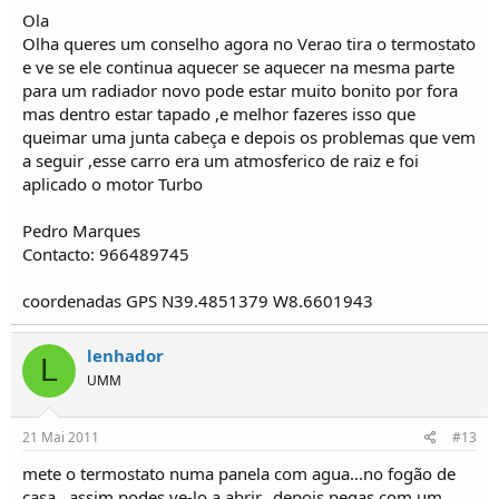
Ola
Olha queres um conselho agora no Verao tira o termostato
e ve se ele continua aquecer se aquecer na mesma parte
para um radiador novo pode estar muito bonito por fora
mas dentro estar tapado ,e melhor fazeres isso que
queimar uma junta cabeça e depois os problemas que vem
a seguir ,esse carro era um atmosferico de raiz e foi
aplicado o motor Turbo
Pedro Marques
Contacto: 966489745
coordenadas GPS N39.4851379 W8.6601943
lenhador
L
UMM
21 Mai 2011
#13
mete o termostato numa panela com agua...no fogão de
casa...assim podes ve-lo a abrir...depois pegas com um