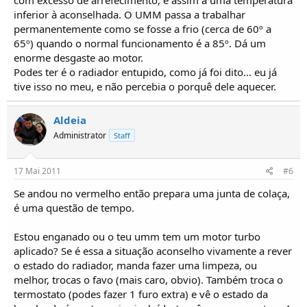
com excesso de arrefecimento, e assim a uma temperatura
inferior à aconselhada. O UMM passa a trabalhar
permanentemente como se fosse a frio (cerca de 60º a
65º) quando o normal funcionamento é a 85º. Dá um
enorme desgaste ao motor.
Podes ter é o radiador entupido, como já foi dito... eu já
tive isso no meu, e não percebia o porquê dele aquecer.
Aldeia
Administrator
Staff
17 Mai 2011
#6
Se andou no vermelho então prepara uma junta de colaça,
é uma questão de tempo.
Estou enganado ou o teu umm tem um motor turbo
aplicado? Se é essa a situação aconselho vivamente a rever
o estado do radiador, manda fazer uma limpeza, ou
melhor, trocas o favo (mais caro, obvio). Também troca o
termostato (podes fazer 1 furo extra) e vê o estado da