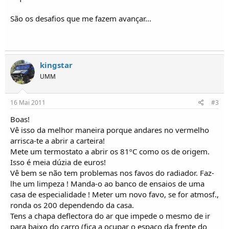
o
s
São os desafios que me fazem avançar...
kingstar
UMM
16 Mai 2011
#3
Boas!
Vê isso da melhor maneira porque andares no vermelho
arrisca-te a abrir a carteira!
Mete um termostato a abrir os 81ºC como os de origem.
Isso é meia dúzia de euros!
Vê bem se não tem problemas nos favos do radiador. Faz-
lhe um limpeza ! Manda-o ao banco de ensaios de uma
casa de especialidade ! Meter um novo favo, se for atmosf.,
ronda os 200 dependendo da casa.
Tens a chapa deflectora do ar que impede o mesmo de ir
para baixo do carro (fica a ocupar o espaço da frente do