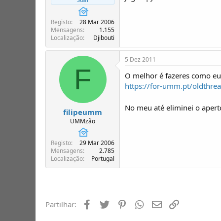
Registo
28 Mar 2006
Mensagens
1.155
Localização
Djibouti
5 Dez 2011
F
O melhor é fazeres como eu 
https://for-umm.pt/oldthre
No meu até eliminei o apert
filipeumm
UMMzão
Registo
29 Mar 2006
Mensagens
2.785
Localização
Portugal
Facebook
Twitter
Pinterest
Whatsapp
Email
Ligação
Partilhar: