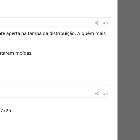
#3
ente aperta na tampa da distribuição. Alguém mais
estarem moídas.
#4
M7x25