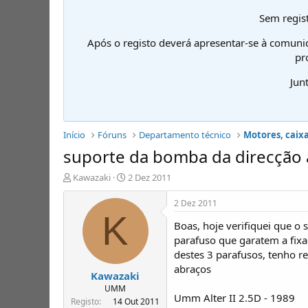
Sem regist
Após o registo deverá apresentar-se à comuni
pr
Jun
Início
Fóruns
Departamento técnico
Motores, caixa
suporte da bomba da direcção 
I
D
Kawazaki
2 Dez 2011
n
a
i
t
2 Dez 2011
c
a
K
Boas, hoje verifiquei que o
i
d
a
e
parafuso que garatem a fixa
d
i
destes 3 parafusos, tenho r
o
n
abraços
Kawazaki
r
í
d
c
UMM
Umm Alter II 2.5D - 1989
e
i
Registo
14 Out 2011