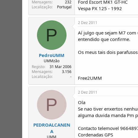
Ford Escort MK1 GT-HC
T
o
Mensagens
232
Localização
Portugal
ó
Vespa PX 125 - 1992
p
i
2 Dez 2011
c
P
o
Aí julgo que sejam M7 com u
s
entendido que confirme.
Os meus tais dois parafusos
PedroUMM
UMMzão
Registo
31 Mar 2006
Mensagens
3.156
Localização
-
Free2UMM
2 Dez 2011
P
Ola
Se nao tiver enxertos nenh
alguma duvida manda Pm po
PEDROALCANEN
Contacto telemovel 966489
A
Cordenadas GPS
UMM