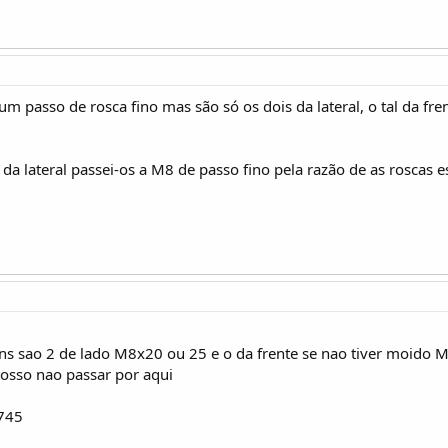
m passo de rosca fino mas são só os dois da lateral, o tal da fr
 da lateral passei-os a M8 de passo fino pela razão de as roscas 
uns sao 2 de lado M8x20 ou 25 e o da frente se nao tiver moido 
sso nao passar por aqui
745