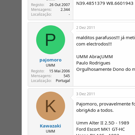
N39.4851379 W8.6601943
Registo
26 Out 2007
Mensagens
2.344
Localização
-
2 Dez 2011
P
malditos parafusos!!! já met
com electrodos!!!
UMM AbraçUMM
pajomoro
Paulo Rodrigues
UMM
Orgulhosamente Dono do 
Registo
15 Mai 2006
Mensagens
545
Localização
Portugal
3 Dez 2011
K
Pajomoro, provavelmente fo
obrigAdo a todos.
Umm Alter II 2.5D - 1989
Kawazaki
Ford Escort MK1 GT-HC
UMM