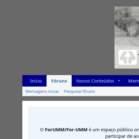
Início
Fóruns
Novos Conteúdos
Mem
Mensagens novas
Pesquisar fóruns
O
ForUMM/For-UMM
é um espaço público on
participar de a