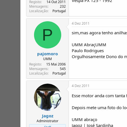
Vespa PX 125 - 1992
Registo
14 Out 2011
Mensagens
232
Localização
Portugal
4 Dez 2011
P
sim,mas agora tenho anilha
UMM AbraçUMM
Paulo Rodrigues
pajomoro
Orgulhosamente Dono do 
UMM
Registo
15 Mai 2006
Mensagens
545
Localização
Portugal
4 Dez 2011
Esse motor anda com tanta
Depois mete uma foto do lo
Jagoz
UMM abraço
Administrator
Jagoz | José Sardinha
Staff