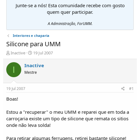
Junte-se a nós! Esta comunidade recebe com gosto
quem quer participar.
A Administração, ForUMM.
Interiores e chaparia
Silicone para UMM
I
D
Inactive
19 Jul 2007
n
a
i
t
Inactive
I
c
a
Mestre
i
d
a
e
d
i
19 Jul 2007
#1
o
n
r
í
Boas!
d
c
e
i
Estou a "recuperar" o meu UMM e reparei que em toda a
T
o
carroçaria existe um tipo de silicone que remata os sitios
ó
onde não leva solda!
p
i
c
Para retirar algumas ferrugens, retirei bastante silicone!