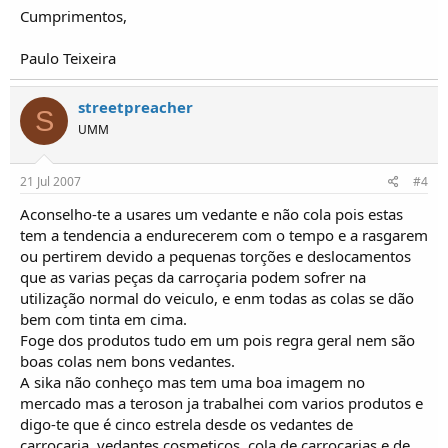
Cumprimentos,
Paulo Teixeira
streetpreacher
S
UMM
21 Jul 2007
#4
Aconselho-te a usares um vedante e não cola pois estas
tem a tendencia a endurecerem com o tempo e a rasgarem
ou pertirem devido a pequenas torções e deslocamentos
que as varias peças da carroçaria podem sofrer na
utilização normal do veiculo, e enm todas as colas se dão
bem com tinta em cima.
Foge dos produtos tudo em um pois regra geral nem são
boas colas nem bons vedantes.
A sika não conheço mas tem uma boa imagem no
mercado mas a teroson ja trabalhei com varios produtos e
digo-te que é cinco estrela desde os vedantes de
carroçaria, vedantes cosmeticos, cola de carroçarias e de