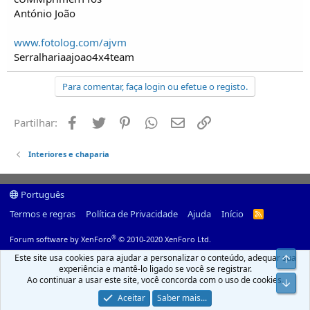
António João
www.fotolog.com/ajvm
Serralhariaajoao4x4team
Para comentar, faça login ou efetue o registo.
Facebook
Twitter
Pinterest
Whatsapp
Email
Ligação
Partilhar:
Interiores e chaparia
Português
Termos e regras
Política de Privacidade
Ajuda
Início
R
S
S
®
Forum software by XenForo
© 2010-2020 XenForo Ltd.
Este site usa cookies para ajudar a personalizar o conteúdo, adequar sua
Top
experiência e mantê-lo ligado se você se registrar.
Ao continuar a usar este site, você concorda com o uso de cookies.
Infer
Aceitar
Saber mais...