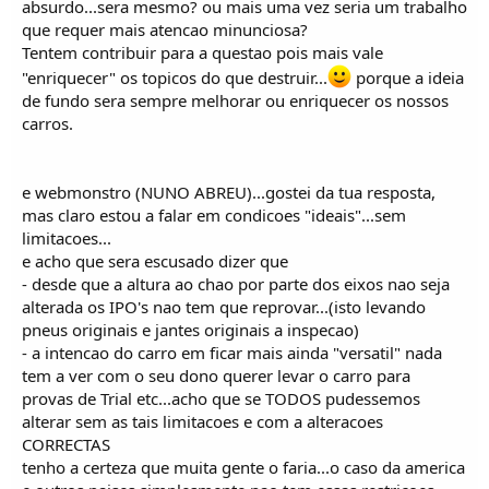
absurdo...sera mesmo? ou mais uma vez seria um trabalho
que requer mais atencao minunciosa?
Tentem contribuir para a questao pois mais vale
"enriquecer" os topicos do que destruir...
porque a ideia
de fundo sera sempre melhorar ou enriquecer os nossos
carros.
e webmonstro (NUNO ABREU)...gostei da tua resposta,
mas claro estou a falar em condicoes "ideais"...sem
limitacoes...
e acho que sera escusado dizer que
- desde que a altura ao chao por parte dos eixos nao seja
alterada os IPO's nao tem que reprovar...(isto levando
pneus originais e jantes originais a inspecao)
- a intencao do carro em ficar mais ainda "versatil" nada
tem a ver com o seu dono querer levar o carro para
provas de Trial etc...acho que se TODOS pudessemos
alterar sem as tais limitacoes e com a alteracoes
CORRECTAS
tenho a certeza que muita gente o faria...o caso da america