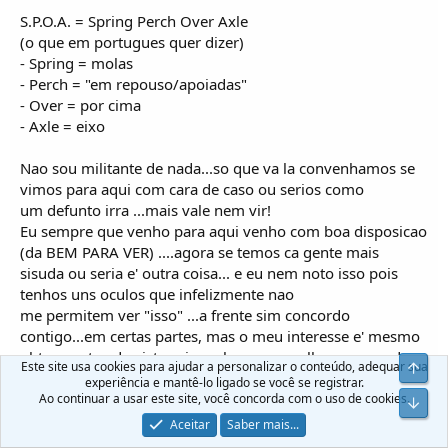
S.P.O.A. = Spring Perch Over Axle
(o que em portugues quer dizer)
- Spring = molas
- Perch = "em repouso/apoiadas"
- Over = por cima
- Axle = eixo
Nao sou militante de nada...so que va la convenhamos se
vimos para aqui com cara de caso ou serios como
um defunto irra ...mais vale nem vir!
Eu sempre que venho para aqui venho com boa disposicao
(da BEM PARA VER) ....agora se temos ca gente mais
sisuda ou seria e' outra coisa... e eu nem noto isso pois
tenhos uns oculos que infelizmente nao
me permitem ver "isso" ...a frente sim concordo
contigo...em certas partes, mas o meu interesse e' mesmo
obter pontos de vista saiam eles a saca rolhas a pancada
Este site usa cookies para ajudar a personalizar o conteúdo, adequar sua
Top
ou "normalmente"...pois tudo e' contribuicao!
experiência e mantê-lo ligado se você se registrar.
E para mais se me querem dar na cabeca "pessoalmente"
Ao continuar a usar este site, você concorda com o uso de cookies.
Infer
eu estarei na expoevasao....claro esta disfarcado de
Aceitar
Saber mais...
"repolho"