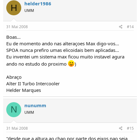
helder1986
H
UMM
31 Mai 2008
#14
Boas...
Eu de momento ando nas alteraçoes Max digo-vos...
SPOA nunca prefiro umas elicoidais bem aplicadas...
Eu inventei um sistema max ficou muito instavel agura
ando no estudo do proximo
)
Abraço
Alter II Turbo Intercooler
Helder Marques
nunumm
N
UMM
31 Mai 2008
#15
"desde que a altura ao chao por parte dos eixos nao seja