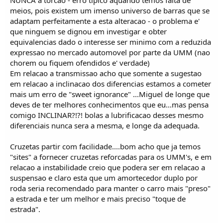
NUNCA a torcao - erro tipico aquando temos falta de
meios, pois existem um imenso universo de barras que se
adaptam perfeitamente a esta alteracao - o problema e'
que ninguem se dignou em investigar e obter
equivalencias dado o interesse ser minimo com a reduzida
expressao no mercado automovel por parte da UMM (nao
chorem ou fiquem ofendidos e' verdade)
Em relacao a transmissao acho que somente a sugestao
em relacao a inclinacao dos diferencias estamos a cometer
mais um erro de "sweet ignorance" ...Miguel de longe que
deves de ter melhores conhecimentos que eu...mas pensa
comigo INCLINAR?!?! bolas a lubrificacao desses mesmo
diferenciais nunca sera a mesma, e longe da adequada.
Cruzetas partir com facilidade....bom acho que ja temos
"sites" a fornecer cruzetas reforcadas para os UMM's, e em
relacao a instabilidade creio que podera ser em relacao a
suspensao e claro esta que um amortecedor duplo por
roda seria recomendado para manter o carro mais "preso"
a estrada e ter um melhor e mais preciso "toque de
estrada".