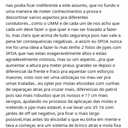
nao podia ficar indiferente a este assunto, que no fundo e
uma maneira de meter conhecimentos a prova e
descortinar varios aspectos pra diferentes
condutores...como o UMM e de cada um de nos acho que
cada um deve fazer o que quer e nao ser travado a fazer-
lo, mas claro que acima de tudo segurança pois nao vale a
pena ter consequencias negativas...e assim eu SPOA nunca
me foi uma ideia a fazer-lo mas tenho 2 fotos de jipes com
SPOA que nao estao exageravelmente altos e estao
agradevelmente vistosos, mas so um aspecto...pra que
aumentar a altura pra meter pneus grandes se depois o
diferencial da frente e fraco pra aquentar com esforços
maiores, visto isso ser uma utilizaçao no meu ver pra
umas trialadas...eu optei por molas elicoidais com cunhas
de separaçao atras pra cruzar mais, diferencias do patrol
pois sao mais robustos que os nossos e 17 cm mais
larogos, ajudando no processo da aplicaçao das molas e
metendo o jipe mais estavel, e vai levar uns 35 16 com
jantes de off set negativo, pra ficar o mais largo
possivel,mas antes do elicoidal o que eu tinha em mente e
tava a começar, era um sistema de brinco atras e mola fixa