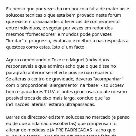
Eu penso que por vezes ha um pouco a falta de materiais e
solucoes tecnicas o que esta bem provado neste forum
que existem graaaaandes diferencas de conhecimento
entre individuos, e vegetar por vezes em redor dos
mesmos "fornecedores" e mundos pode por vezes
"limitar" o progresso, evolucao e melhoria nas respostas a
questoes como estas. Isto e' um facto.
Agora comentando o Toze e o Miguel (individuos
responsaveis e que admiro) acho que o que disse no
paragrafo anterior se reflecte pois se nao reparem:
Se alteras o centro de gravidade, deveras "acompanhar"
com o proporcional "alargamento" na "base" - solucoes?
bom espacadores T.U.V. e jantes generosas ou ate mesmo
possivel troca de eixo mais largo, concluo que "as
inclinacoes laterais" estarao ultrapassadas.
Barras de direccao? existem solucoes no mercado (e penso
eu de que ainda nao descobertas) que compensam o
alterar de medidas e JA PRE FABRICADAS - acho que