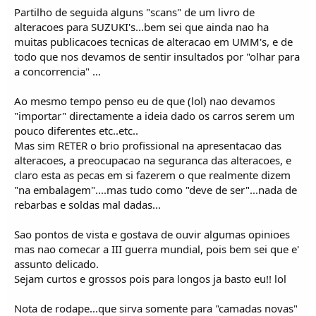
i
Partilho de seguida alguns "scans" de um livro de
c
o
alteracoes para SUZUKI's...bem sei que ainda nao ha
s
muitas publicacoes tecnicas de alteracao em UMM's, e de
todo que nos devamos de sentir insultados por "olhar para
a concorrencia" ...
Ao mesmo tempo penso eu de que (lol) nao devamos
"importar" directamente a ideia dado os carros serem um
pouco diferentes etc..etc..
Mas sim RETER o brio profissional na apresentacao das
alteracoes, a preocupacao na seguranca das alteracoes, e
claro esta as pecas em si fazerem o que realmente dizem
"na embalagem"....mas tudo como "deve de ser"...nada de
rebarbas e soldas mal dadas...
Sao pontos de vista e gostava de ouvir algumas opinioes
mas nao comecar a III guerra mundial, pois bem sei que e'
assunto delicado.
Sejam curtos e grossos pois para longos ja basto eu!! lol
Nota de rodape...que sirva somente para "camadas novas"