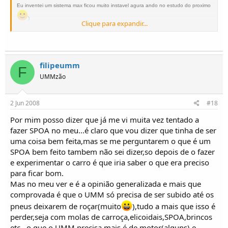
Eu inventei um sistema max ficou muito instavel agura ando no estudo do proximo
)
Clique para expandir...
Abraço
Alter II Turbo Intercooler
Helder Marques
filipeumm
F
UMMzão
2 Jun 2008
#18
Por mim posso dizer que já me vi muita vez tentado a
fazer SPOA no meu...é claro que vou dizer que tinha de ser
uma coisa bem feita,mas se me perguntarem o que é um
SPOA bem feito tambem não sei dizer,so depois de o fazer
e experimentar o carro é que iria saber o que era preciso
para ficar bom.
Mas no meu ver e é a opinião generalizada e mais que
comprovada é que o UMM só precisa de ser subido até os
pneus deixarem de roçar(muito
),tudo a mais que isso é
perder,seja com molas de carroça,elicoidais,SPOA,brincos
etc...o que o UMM precisa mais é de motor(alguns) e