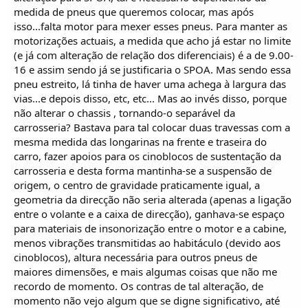
medida de pneus que queremos colocar, mas após
isso...falta motor para mexer esses pneus. Para manter as
motorizações actuais, a medida que acho já estar no limite
(e já com alteração de relação dos diferenciais) é a de 9.00-
16 e assim sendo já se justificaria o SPOA. Mas sendo essa
pneu estreito, lá tinha de haver uma achega à largura das
vias...e depois disso, etc, etc... Mas ao invés disso, porque
não alterar o chassis , tornando-o separável da
carrosseria? Bastava para tal colocar duas travessas com a
mesma medida das longarinas na frente e traseira do
carro, fazer apoios para os cinoblocos de sustentação da
carrosseria e desta forma mantinha-se a suspensão de
origem, o centro de gravidade praticamente igual, a
geometria da direcção não seria alterada (apenas a ligação
entre o volante e a caixa de direcção), ganhava-se espaço
para materiais de insonorização entre o motor e a cabine,
menos vibrações transmitidas ao habitáculo (devido aos
cinoblocos), altura necessária para outros pneus de
maiores dimensões, e mais algumas coisas que não me
recordo de momento. Os contras de tal alteração, de
momento não vejo algum que se digne significativo, até