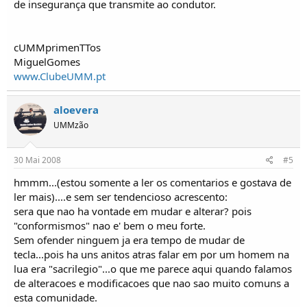
de insegurança que transmite ao condutor.
cUMMprimenTTos
MiguelGomes
www.ClubeUMM.pt
aloevera
UMMzão
30 Mai 2008
#5
hmmm...(estou somente a ler os comentarios e gostava de
ler mais)....e sem ser tendencioso acrescento:
sera que nao ha vontade em mudar e alterar? pois
"conformismos" nao e' bem o meu forte.
Sem ofender ninguem ja era tempo de mudar de
tecla...pois ha uns anitos atras falar em por um homem na
lua era "sacrilegio"...o que me parece aqui quando falamos
de alteracoes e modificacoes que nao sao muito comuns a
esta comunidade.