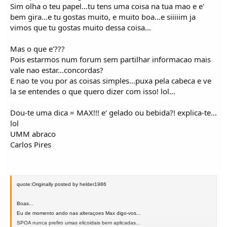
Sim olha o teu papel...tu tens uma coisa na tua mao e e'
bem gira...e tu gostas muito, e muito boa...e siiiiim ja
vimos que tu gostas muito dessa coisa...
Mas o que e'???
Pois estarmos num forum sem partilhar informacao mais
vale nao estar...concordas?
E nao te vou por as coisas simples...puxa pela cabeca e ve
la se entendes o que quero dizer com isso! lol...
Dou-te uma dica = MAX!!! e' gelado ou bebida?! explica-te...
lol
UMM abraco
Carlos Pires
quote:Originally posted by helder1986
Boas...
Eu de momento ando nas alteraçoes Max digo-vos...
SPOA nunca prefiro umas elicoidais bem aplicadas...