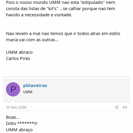
Pois o nosso mundo UMM nao esta "estipulado" nem
consta das listas de "kit's" ...se calhar porque nao tem
havido a necessidade e vontade.
Nao levem a mal nao temos que ir todos atras em estilo
maria vai com as outras...
UMM abraco
Carlos Pires
pblaveiras
P
UMM
30 Mai 2008
#6
Boas...
Ditto *******!!!
UMM abraço