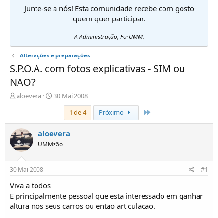
Junte-se a nós! Esta comunidade recebe com gosto
quem quer participar.
A Administração, ForUMM.
Alterações e preparações
S.P.O.A. com fotos explicativas - SIM ou
NAO?
I
D
aloevera
30 Mai 2008
n
a
Último
1 de 4
Próximo
i
t
c
a
i
d
aloevera
a
e
UMMzão
d
i
o
n
r
í
30 Mai 2008
#1
d
c
e
i
Viva a todos
T
o
E principalmente pessoal que esta interessado em ganhar
ó
altura nos seus carros ou entao articulacao.
p