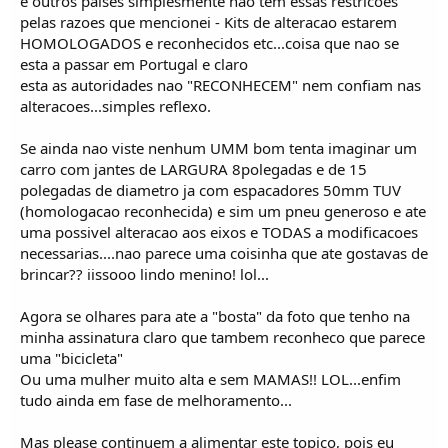
e outros paises simplesmente nao tem essas restricoes
pelas razoes que mencionei - Kits de alteracao estarem
HOMOLOGADOS e reconhecidos etc...coisa que nao se
esta a passar em Portugal e claro
esta as autoridades nao "RECONHECEM" nem confiam nas
alteracoes...simples reflexo.
Se ainda nao viste nenhum UMM bom tenta imaginar um
carro com jantes de LARGURA 8polegadas e de 15
polegadas de diametro ja com espacadores 50mm TUV
(homologacao reconhecida) e sim um pneu generoso e ate
uma possivel alteracao aos eixos e TODAS a modificacoes
necessarias....nao parece uma coisinha que ate gostavas de
brincar?? iissooo lindo menino! lol...
Agora se olhares para ate a "bosta" da foto que tenho na
minha assinatura claro que tambem reconheco que parece
uma "bicicleta"
Ou uma mulher muito alta e sem MAMAS!! LOL...enfim
tudo ainda em fase de melhoramento...
Mas please continuem a alimentar este topico, pois eu