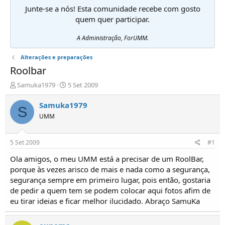
Junte-se a nós! Esta comunidade recebe com gosto
quem quer participar.
A Administração, ForUMM.
Alterações e preparações
Roolbar
I
D
Samuka1979
5 Set 2009
n
a
i
t
Samuka1979
S
c
a
UMM
i
d
a
e
d
i
5 Set 2009
#1
o
n
r
í
Ola amigos, o meu UMM está a precisar de um RoolBar,
d
c
porque às vezes arisco de mais e nada como a segurança,
e
i
segurança sempre em primeiro lugar, pois então, gostaria
T
o
de pedir a quem tem se podem colocar aqui fotos afim de
ó
eu tirar ideias e ficar melhor ilucidado. Abraço SamuKa
p
i
c