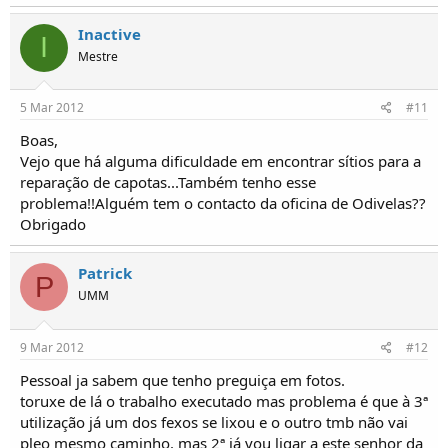
Inactive
I
Mestre
5 Mar 2012
#11
Boas,
Vejo que há alguma dificuldade em encontrar sítios para a
reparação de capotas...Também tenho esse
problema!!Alguém tem o contacto da oficina de Odivelas??
Obrigado
Patrick
P
UMM
9 Mar 2012
#12
Pessoal ja sabem que tenho preguiça em fotos.
toruxe de lá o trabalho executado mas problema é que à 3ª
utilização já um dos fexos se lixou e o outro tmb não vai
pleo mesmo caminho. mas 2ª já vou ligar a este senhor da