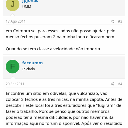
jpjonas
J
o
UMM
s
17 Ago 2011
#3
em Coimbra sei para esses lados não posso ajudar, pelo
menso fechos puseram 2 na minha lona e ficaram bem .
Quando se tem classe a velocidade não importa
faceumm
F
Iniciado
20 Set 2011
#4
Encontrei um sitio em odivelas, que vulcanizão, vão
colocar 3 fechos e as três micas, na minha capota. Antes de
descobrir este local foi a três estufadores que "fugiram" de
fazer o trabalho. Porque penso que outros membros
poderão ter a mesma dificuldade, por não haver muita
informação aqui no forum disponivel. Após ver o resultado