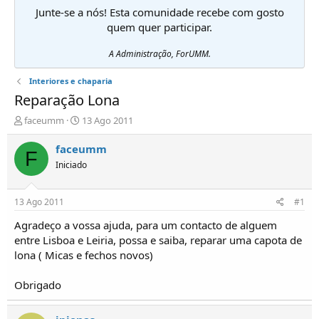
Junte-se a nós! Esta comunidade recebe com gosto
quem quer participar.
A Administração, ForUMM.
Interiores e chaparia
Reparação Lona
I
D
faceumm
13 Ago 2011
n
a
i
t
faceumm
F
c
a
Iniciado
i
d
a
e
d
i
13 Ago 2011
#1
o
n
r
í
Agradeço a vossa ajuda, para um contacto de alguem
d
c
entre Lisboa e Leiria, possa e saiba, reparar uma capota de
e
i
lona ( Micas e fechos novos)
T
o
ó
Obrigado
p
i
c