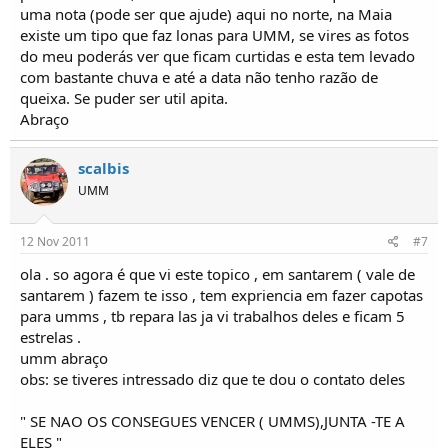
uma nota (pode ser que ajude) aqui no norte, na Maia
existe um tipo que faz lonas para UMM, se vires as fotos
do meu poderás ver que ficam curtidas e esta tem levado
com bastante chuva e até a data não tenho razão de
queixa. Se puder ser util apita.
Abraço
scalbis
UMM
12 Nov 2011
#7
ola . so agora é que vi este topico , em santarem ( vale de
santarem ) fazem te isso , tem expriencia em fazer capotas
para umms , tb repara las ja vi trabalhos deles e ficam 5
estrelas .
umm abraço
obs: se tiveres intressado diz que te dou o contato deles
" SE NAO OS CONSEGUES VENCER ( UMMS),JUNTA -TE A
ELES "