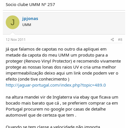
Socio clube UMM Nº 257
jpjonas
J
UMM
12 Nov 2011
#8
Já que falamos de capotas no outro dia apliquei em
metade da capota do meu UMM um produto para a
proteger (Renovo Vinyl Protector) e recomendo vivamente
protege as nossas lonas dos raios UV e cria uma melhor
impermeabilização deixo aqui um link onde podem ver o
efeito (onde tive conhecimento )
http://jaguar-portugal.com/index.php?topic=489.0
na altura mandei vir de Inglaterra via ebay que ficava um
bocado mais barato que cá , se preferiem comprar ca em
Portugal procurem no google por casas de detalhe
automovel que de certeza que tem .
Quando se tem classe a velocidade não importa