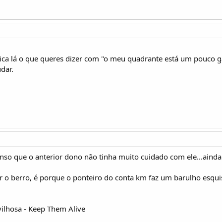
 lá o que queres dizer com "o meu quadrante está um pouco gast
dar.
enso que o anterior dono não tinha muito cuidado com ele...ainda
r o berro, é porque o ponteiro do conta km faz um barulho esqu
lhosa - Keep Them Alive