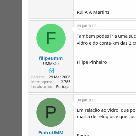
Rui A A Martins
29 Jan 2008
F
Tambem podes ir a uma suca
vidro e do conta-km das 2 c
filipeumm
Filipe Pinheiro
UMMzão
Registo
29 Mar 2006
Mensagens
2.785
Localização
Portugal
30 Jan 2008
P
Em relação ao vidro, que po
marca de relógios e que cust
PedroUMM
Pedro