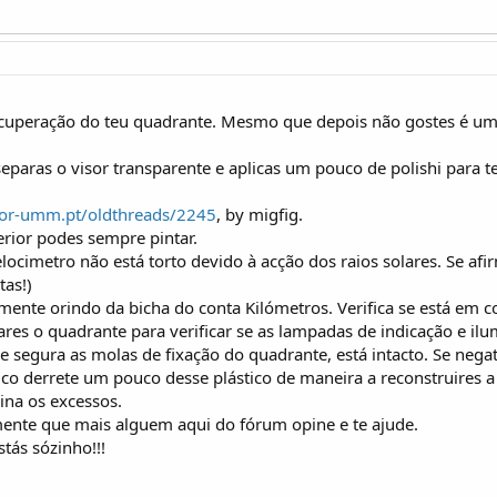
recuperação do teu quadrante. Mesmo que depois não gostes é um
paras o visor transparente e aplicas um pouco de polishi para t
/for-umm.pt/oldthreads/2245
, by migfig.
terior podes sempre pintar.
velocimetro não está torto devido à acção dos raios solares. Se af
tas!)
mente orindo da bicha do conta Kilómetros. Verifica se está em co
ares o quadrante para verificar se as lampadas de indicação e il
e segura as molas de fixação do quadrante, está intacto. Se nega
ico derrete um pouco desse plástico de maneira a reconstruires a 
mina os excessos.
ente que mais alguem aqui do fórum opine e te ajude.
tás sózinho!!!