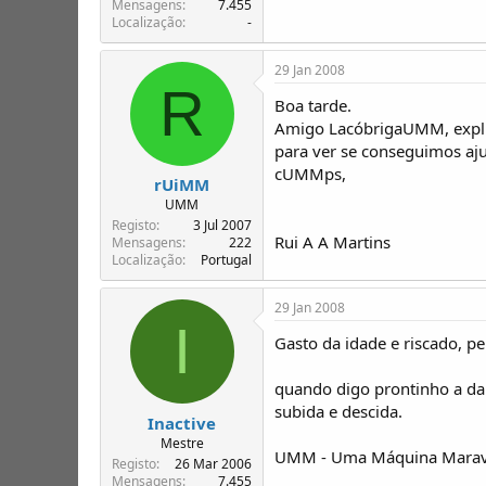
Mensagens
7.455
Localização
-
29 Jan 2008
R
Boa tarde.
Amigo LacóbrigaUMM, explica
para ver se conseguimos aju
cUMMps,
rUiMM
UMM
Registo
3 Jul 2007
Rui A A Martins
Mensagens
222
Localização
Portugal
29 Jan 2008
I
Gasto da idade e riscado, p
quando digo prontinho a da
subida e descida.
Inactive
Mestre
UMM - Uma Máquina Maravi
Registo
26 Mar 2006
Mensagens
7.455