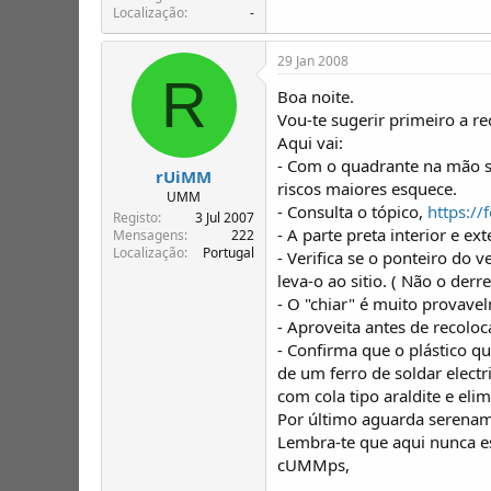
Localização
-
29 Jan 2008
R
Boa noite.
Vou-te sugerir primeiro a 
Aqui vai:
- Com o quadrante na mão se
rUiMM
riscos maiores esquece.
UMM
- Consulta o tópico,
https:/
Registo
3 Jul 2007
- A parte preta interior e ex
Mensagens
222
Localização
Portugal
- Verifica se o ponteiro do 
leva-o ao sitio. ( Não o derre
- O "chiar" é muito provavel
- Aproveita antes de recoloc
- Confirma que o plástico qu
de um ferro de soldar electr
com cola tipo araldite e eli
Por último aguarda serenam
Lembra-te que aqui nunca es
cUMMps,