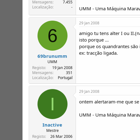
T
o
Mensagens
7.455
Localização
-
ó
UMM - Uma Máquina Maravi
p
i
29 Jan 2008
c
6
o
amigo tu tens alter I ou II.(
s
isto porque ...
porque os quandrantes são i
ex: tracção ligada.
69brunumm
UMM
Registo
19 Jan 2008
Mensagens
351
Localização
Portugal
29 Jan 2008
I
ontem alertaram-me que se 
UMM - Uma Máquina Maravi
Inactive
Mestre
Registo
26 Mar 2006