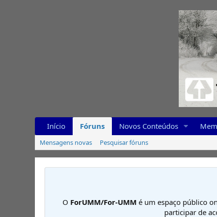
Início
Fóruns
Novos Conteúdos
Mem
Mensagens novas
Pesquisar fóruns
O
ForUMM/For-UMM
é um espaço público on
participar de a