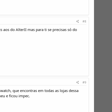
#8
os do AlterII mas para ti se precisas só do
#9
Swatch, que encontras em todas as lojas dessa
meu e ficou impec.