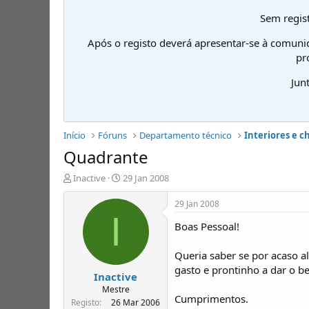
Sem regist
Após o registo deverá apresentar-se à comuni
pr
Jun
Início
Fóruns
Departamento técnico
Interiores e c
Quadrante
I
D
Inactive
29 Jan 2008
n
a
i
t
29 Jan 2008
c
a
I
Boas Pessoal!
i
d
a
e
d
i
Queria saber se por acaso 
o
n
gasto e prontinho a dar o be
Inactive
r
í
d
c
Mestre
Cumprimentos.
e
i
Registo
26 Mar 2006