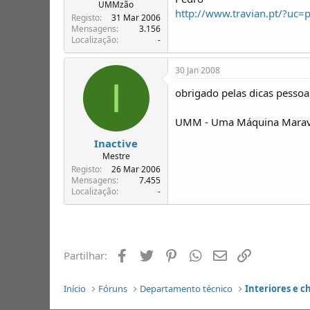
UMMzão
http://www.travian.pt/?uc=
Registo
31 Mar 2006
Mensagens
3.156
Localização
-
30 Jan 2008
I
obrigado pelas dicas pessoa
UMM - Uma Máquina Maravi
Inactive
Mestre
Registo
26 Mar 2006
Mensagens
7.455
Localização
-
Facebook
Twitter
Pinterest
Whatsapp
Email
Ligação
Partilhar:
Início
Fóruns
Departamento técnico
Interiores e c