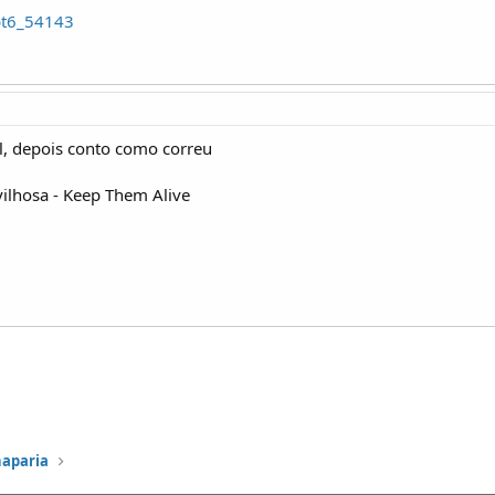
pt6_54143
l, depois conto como correu
lhosa - Keep Them Alive
haparia