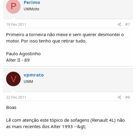
Perimo
P
UMMzito
19 Fev 2011
#7
Primeiro a torneira não mexe e sem querer desmontei o
motor. Por isso tenho que retirar tudo.
Paulo Agostinho
Alter II - 89
vpmrato
V
UMM
22 Fev 2011
#8
Boas
Lê com atenção este tópico de sofagens (Renault 4L) não
as mais recentes dos Alter 1993 --&gt;