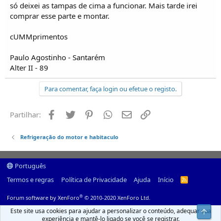
só deixei as tampas de cima a funcionar. Mais tarde irei
comprar esse parte e montar.
cUMMprimentos
Paulo Agostinho - Santarém
Alter II - 89
Para comentar, faça login ou efetue o registo.
Facebook
Twitter
Pinterest
Whatsapp
Email
Ligação
Partilhar:
Refrigeração do motor e habitaculo
Português
Termos e regras
Política de Privacidade
Ajuda
Início
R
S
S
®
Forum software by XenForo
© 2010-2020 XenForo Ltd.
Este site usa cookies para ajudar a personalizar o conteúdo, adequar sua
Top
experiência e mantê-lo ligado se você se registrar.