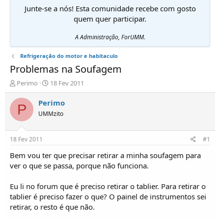
Junte-se a nós! Esta comunidade recebe com gosto
quem quer participar.
A Administração, ForUMM.
Refrigeração do motor e habitaculo
Problemas na Soufagem
I
D
Perimo
18 Fev 2011
n
a
i
t
Perimo
P
c
a
UMMzito
i
d
a
e
d
i
18 Fev 2011
#1
o
n
r
í
Bem vou ter que precisar retirar a minha soufagem para
d
c
ver o que se passa, porque não funciona.
e
i
T
o
Eu li no forum que é preciso retirar o tablier. Para retirar o
ó
tablier é preciso fazer o que? O painel de instrumentos sei
p
retirar, o resto é que não.
i
c