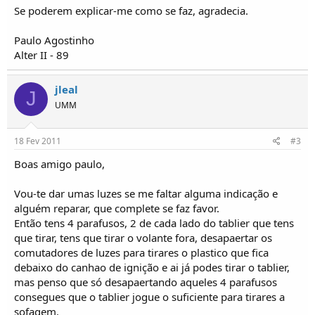
o
Se poderem explicar-me como se faz, agradecia.
s
Paulo Agostinho
Alter II - 89
jleal
J
UMM
18 Fev 2011
#3
Boas amigo paulo,
Vou-te dar umas luzes se me faltar alguma indicação e
alguém reparar, que complete se faz favor.
Então tens 4 parafusos, 2 de cada lado do tablier que tens
que tirar, tens que tirar o volante fora, desapaertar os
comutadores de luzes para tirares o plastico que fica
debaixo do canhao de ignição e ai já podes tirar o tablier,
mas penso que só desapaertando aqueles 4 parafusos
consegues que o tablier jogue o suficiente para tirares a
sofagem.