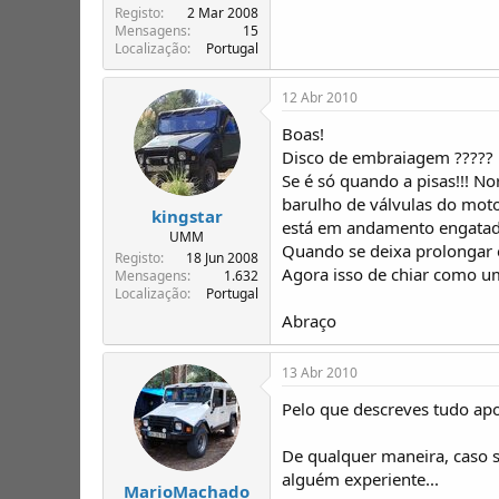
T
o
Registo
2 Mar 2008
ó
Mensagens
15
p
Localização
Portugal
i
c
12 Abr 2010
o
s
Boas!
Disco de embraiagem ?????
Se é só quando a pisas!!! N
barulho de válvulas do mot
kingstar
está em andamento engatado 
UMM
Quando se deixa prolongar e
Registo
18 Jun 2008
Agora isso de chiar como um
Mensagens
1.632
Localização
Portugal
Abraço
13 Abr 2010
Pelo que descreves tudo ap
De qualquer maneira, caso s
alguém experiente...
MarioMachado