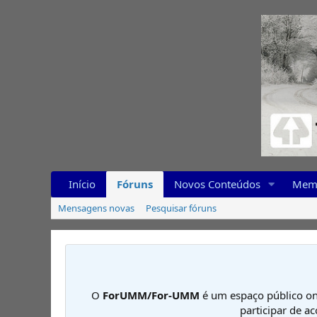
Início
Fóruns
Novos Conteúdos
Mem
Mensagens novas
Pesquisar fóruns
O
ForUMM/For-UMM
é um espaço público on
participar de a