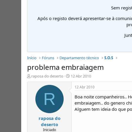
Sem regist
Após o registo deverá apresentar-se à comuni
pr
Jun
Início
Fóruns
Departamento técnico
S.O.S
problema embraiagem
I
D
raposa do deserto
12 Abr 2010
n
a
i
t
12 Abr 2010
c
a
R
Boa noite companheiros.. H
i
d
a
e
embraiagem.. do genero chi
d
i
Alguem tem ideia do que po
o
n
raposa do
r
í
d
c
deserto
e
i
Iniciado