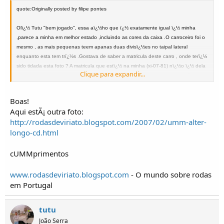
quote:Originally posted by filipe pontes
Olï¿½ Tutu "bem jogado", essa aï¿½ho que ï¿½ exatamente igual ï¿½ minha
,parece a minha em melhor estado ,incluindo as cores da caixa .O carroceiro foi o
mesmo , as mais pequenas teem apanas duas divisï¿½es no taipal lateral
enquanto esta tem trï¿½s .Gostava de saber a matricula deste carro , onde terï¿½
sido tidada esta foto ? A matricula que estï¿½ na minha (xi-07-81) nï¿½o ï¿½ dela
Clique para expandir...
ï¿½ de um turbo que tenho estava a usar o para-choques para medidas .Obrigado
um abraï¿½umm .
Boas!
orgulho de ser portugues
Aqui estÃ¡ outra foto:
http://rodasdeviriato.blogspot.com/2007/02/umm-alter-
longo-cd.html
cUMMprimentos
www.rodasdeviriato.blogspot.com
- O mundo sobre rodas
em Portugal
tutu
João Serra