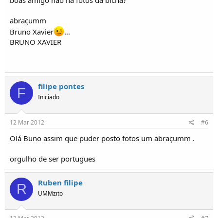
boas amigo nao ha fotos da bicha?
abraçumm
Bruno Xavier
...
BRUNO XAVIER
filipe pontes
F
Iniciado
12 Mar 2012
#6
Olá Buno assim que puder posto fotos um abraçumm .
orgulho de ser portugues
Ruben filipe
R
UMMzito