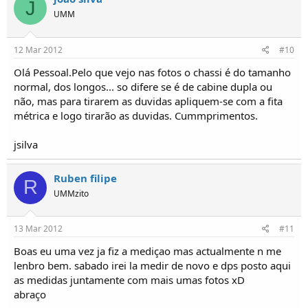
J
UMM
12 Mar 2012
#10
Olá Pessoal.Pelo que vejo nas fotos o chassi é do tamanho
normal, dos longos... so difere se é de cabine dupla ou
não, mas para tirarem as duvidas apliquem-se com a fita
métrica e logo tirarão as duvidas. Cummprimentos.
jsilva
Ruben filipe
R
UMMzito
13 Mar 2012
#11
Boas eu uma vez ja fiz a mediçao mas actualmente n me
lenbro bem. sabado irei la medir de novo e dps posto aqui
as medidas juntamente com mais umas fotos xD
abraço