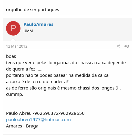
o
s
orgulho de ser portugues
PauloAmares
P
UMM
12 Mar 2012
#3
boas
tens que ver e pelas longarinas do chassi a caixa depende
de quem a fez .....
portanto não te podes basear na medida da caixa
a caixa é de ferro ou madeira?
as de ferro são originais é mesmo chassi dos longos 9l.
cummp.
Paulo Abreu -962596372-962928650
pauloabreu1977@hotmail.com
Amares - Braga