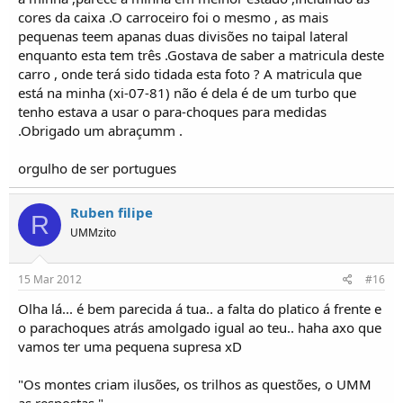
cores da caixa .O carroceiro foi o mesmo , as mais
pequenas teem apanas duas divisões no taipal lateral
enquanto esta tem três .Gostava de saber a matricula deste
carro , onde terá sido tidada esta foto ? A matricula que
está na minha (xi-07-81) não é dela é de um turbo que
tenho estava a usar o para-choques para medidas
.Obrigado um abraçumm .
orgulho de ser portugues
Ruben filipe
R
UMMzito
15 Mar 2012
#16
Olha lá... é bem parecida á tua.. a falta do platico á frente e
o parachoques atrás amolgado igual ao teu.. haha axo que
vamos ter uma pequena supresa xD
"Os montes criam ilusões, os trilhos as questões, o UMM
as respostas "