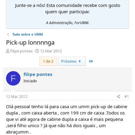
Junte-se a nós! Esta comunidade recebe com gosto
quem quer participar.
A Administração, ForUMM.
Tudo sobre o UMM
Pick-up lonnnnga
I
D
filipe pontes
12 Mar 2012
n
a
Último
1 de 2
Próximo
i
t
c
a
i
d
filipe pontes
F
a
e
Iniciado
d
i
o
n
r
í
12 Mar 2012
#1
d
c
e
i
Olá pessoal tenho lá para casa um umm pick-up de cabine
T
o
dupla , com caixa aberta , com 199 cm de caixa .Todos os
ó
que vi até agora de cabine dupla a caixa é mais pequena
p
,será filho unico ? Já que não há dois iguais , um
i
abraçumm .
c