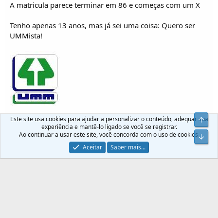
A matricula parece terminar em 86 e começas com um X
Tenho apenas 13 anos, mas já sei uma coisa: Quero ser
UMMista!
Este site usa cookies para ajudar a personalizar o conteúdo, adequar sua
Top
Último
1 de 2
Próximo
experiência e mantê-lo ligado se você se registrar.
Ao continuar a usar este site, você concorda com o uso de cookies.
Infer
Para comentar, faça login ou efetue o registo.
Aceitar
Saber mais...
Facebook
Twitter
Pinterest
Whatsapp
Email
Ligação
Partilhar:
Tudo sobre o UMM