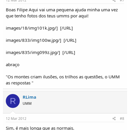
12 Mar 2012
#7
Boas Filipe Aqui vai uma pequena ajuda minha uma vez
que tenho fotos dos teus umms por aqui!
images/18/img101k.jpg/]
[/URL]
images/833/img100w.jpg/]
[/URL]
images/835/img099z.jpg/]
[/URL]
abraço
"Os montes criam ilusões, os trilhos as questões, o UMM
as respostas "
RLima
R
UMM
12 Mar 2012
#8
Sim, é mais longa que as normais.