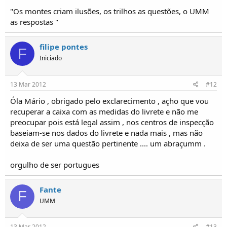
"Os montes criam ilusões, os trilhos as questões, o UMM
as respostas "
filipe pontes
F
Iniciado
13 Mar 2012
#12
Óla Mário , obrigado pelo exclarecimento , açho que vou
recuperar a caixa com as medidas do livrete e não me
preocupar pois está legal assim , nos centros de inspecção
baseiam-se nos dados do livrete e nada mais , mas não
deixa de ser uma questão pertinente .... um abraçumm .
orgulho de ser portugues
Fante
F
UMM
13 Mar 2012
#13