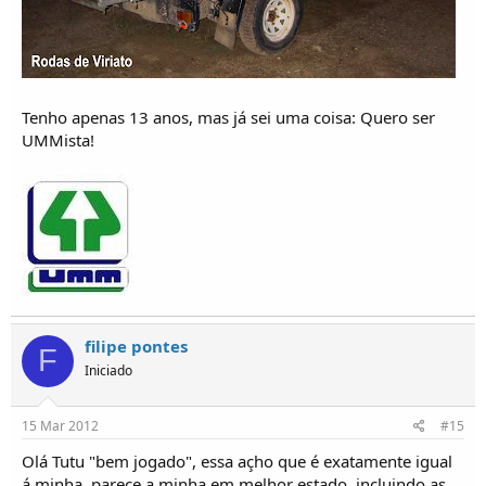
Tenho apenas 13 anos, mas já sei uma coisa: Quero ser
UMMista!
filipe pontes
F
Iniciado
15 Mar 2012
#15
Olá Tutu "bem jogado", essa açho que é exatamente igual
á minha ,parece a minha em melhor estado ,incluindo as