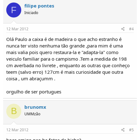
filipe pontes
F
Iniciado
12 Mar 2012
#4
Olá Paulo a caixa é de madeira o que acho estranho é
nunca ter visto nenhuma tão grande ,para mim é uma
mais valia pois quero restaura-la e "adapta-la" como
veiculo familiar para o campismo .Tem a medida de 198
cm averbada no livrete , enquanto as outras que conheço
teem (salvo erro) 127cm é mais curiosidade que outra
coisa , um abraçumm .
orgulho de ser portugues
brunomx
B
UMMzão
12 Mar 2012
#5