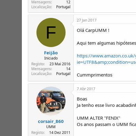
T
o
Mensagens
12
Localização
Portugal
ó
p
i
27 Jan 2017
c
F
o
Olá CarpUMM !
s
Aqui tem algumas hipóteses
Feijão
https://www.amazon.co.uk/
Iniciado
ie=UTF8&amp;condition=u
Registo
23 Mai 2016
Mensagens
14
Localização
Portugal
Cummprimentos
7 Abr 2017
Boas
Ja tenho esse livro acabadi
UMM ALTER "FENIX"
corsair_860
Os anos passam o UMM fica!!
UMM
Registo
14 Dez 2011