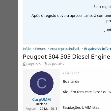
Sem regist
Após o registo deverá apresentar-se à comuni
pr
Jun
Início
Fóruns
Área imprescindivel.
Arquivo de infor
Peugeot 504 505 Diesel Engine
I
D
CarpUMM
27 Jan 2017
n
a
i
t
27 Jan 2017
c
a
C
Boa tarde
i
d
a
e
d
i
Alguém tem este livro? ou s
o
n
CarpUMM
r
í
d
c
Iniciado
Saudações UMMistas
e
i
Registo
20 Mar 2015