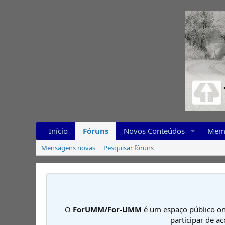
Início
Fóruns
Novos Conteúdos
Mem
Mensagens novas
Pesquisar fóruns
O
ForUMM/For-UMM
é um espaço público on
participar de a