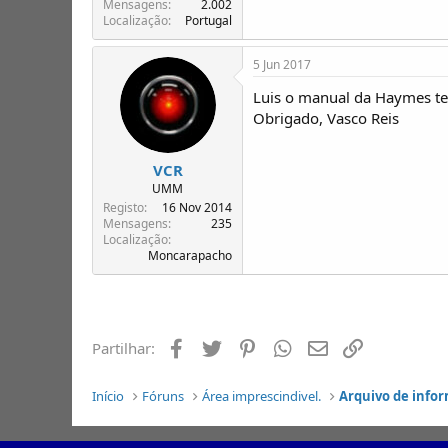
Mensagens
2.002
Localização
Portugal
5 Jun 2017
Luis o manual da Haymes t
Obrigado, Vasco Reis
VCR
UMM
Registo
16 Nov 2014
Mensagens
235
Localização
Moncarapacho
Facebook
Twitter
Pinterest
Whatsapp
Email
Ligação
Partilhar:
Início
Fóruns
Área imprescindivel.
Arquivo de infor