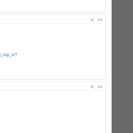
#3
_olp_sr?
#4