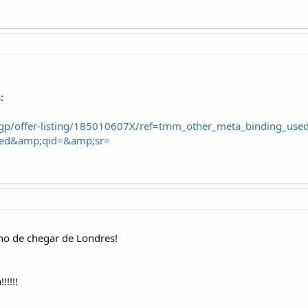
:
gp/offer-listing/185010607X/ref=tmm_other_meta_binding_used
sed&amp;qid=&amp;sr=
nho de chegar de Londres!
!!!!