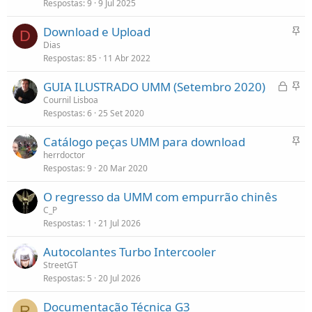
Respostas
9
9 Jul 2025
x
o
F
Download e Upload
D
i
Dias
Respostas
85
11 Abr 2022
x
o
B
F
GUIA ILUSTRADO UMM (Setembro 2020)
l
i
Cournil Lisboa
Respostas
6
25 Set 2020
o
x
q
o
F
Catálogo peças UMM para download
u
i
herrdoctor
e
Respostas
9
20 Mar 2020
x
a
o
d
O regresso da UMM com empurrão chinês
o
C_P
Respostas
1
21 Jul 2026
Autocolantes Turbo Intercooler
StreetGT
Respostas
5
20 Jul 2026
Documentação Técnica G3
R