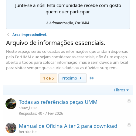
Junte-se a nós! Esta comunidade recebe com gosto
quem quer participar.
A Administração, ForUMM.
Área imprescindivel.
Arquivo de informações essenciais.
Neste espaço serão colocadas as informações que andam dispersas
pelo ForUMM que sejam consideradas essenciais, não é um espaço
aberto a todos para colocar informação, mas é sem dúvida um local
para visitar sempre que a curiosidade ou as dúvidas surgirem.
Último
1 de 5
Próximo
Filtros
F
Todas as referências peças UMM
i
show_time
Respostas
40
7 Fev 2026
x
o
F
Manual de Oficina Alter 2 para download
i
herrdoctor