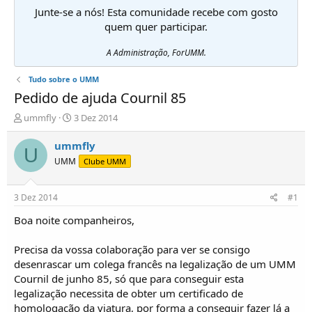
Junte-se a nós! Esta comunidade recebe com gosto
quem quer participar.
A Administração, ForUMM.
Tudo sobre o UMM
Pedido de ajuda Cournil 85
I
D
ummfly
3 Dez 2014
n
a
i
t
ummfly
U
c
a
UMM
Clube UMM
i
d
a
e
d
i
3 Dez 2014
#1
o
n
r
í
Boa noite companheiros,
d
c
e
i
Precisa da vossa colaboração para ver se consigo
T
o
desenrascar um colega francês na legalização de um UMM
ó
Cournil de junho 85, só que para conseguir esta
p
legalização necessita de obter um certificado de
i
c
homologação da viatura, por forma a conseguir fazer lá a