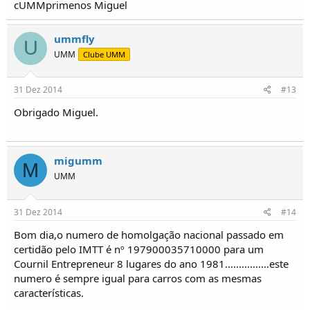
cUMMprimenos Miguel
ummfly
U
UMM
Clube UMM
31 Dez 2014
#13
Obrigado Miguel.
migumm
M
UMM
31 Dez 2014
#14
Bom dia,o numero de homolgação nacional passado em
certidão pelo IMTT é nº 197900035710000 para um
Cournil Entrepreneur 8 lugares do ano 1981................este
numero é sempre igual para carros com as mesmas
características.