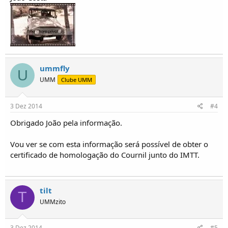
ummfly
U
UMM
Clube UMM
3 Dez 2014
#4
Obrigado João pela informação.
Vou ver se com esta informação será possível de obter o
certificado de homologação do Cournil junto do IMTT.
tilt
T
UMMzito
3 Dez 2014
#5