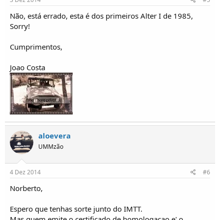
Não, está errado, esta é dos primeiros Alter I de 1985,
Sorry!
Cumprimentos,
Joao Costa
aloevera
UMMzão
4 Dez 2014
#6
Norberto,
Espero que tenhas sorte junto do IMTT.
Mas quem emite o certificado de homologacao e' o