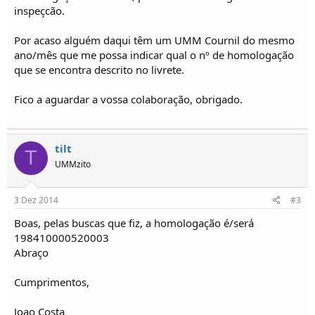
o
inspeçcão.
s
Por acaso alguém daqui têm um UMM Cournil do mesmo
ano/mês que me possa indicar qual o nº de homologação
que se encontra descrito no livrete.
Fico a aguardar a vossa colaboração, obrigado.
tilt
T
UMMzito
3 Dez 2014
#3
Boas, pelas buscas que fiz, a homologação é/será
198410000520003
Abraço
Cumprimentos,
Joao Costa