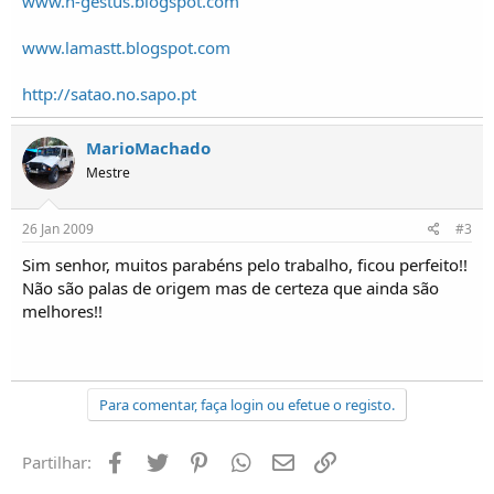
www.n-gestus.blogspot.com
www.lamastt.blogspot.com
http://satao.no.sapo.pt
MarioMachado
Mestre
26 Jan 2009
#3
Sim senhor, muitos parabéns pelo trabalho, ficou perfeito!!
Não são palas de origem mas de certeza que ainda são
melhores!!
Para comentar, faça login ou efetue o registo.
Facebook
Twitter
Pinterest
Whatsapp
Email
Ligação
Partilhar: