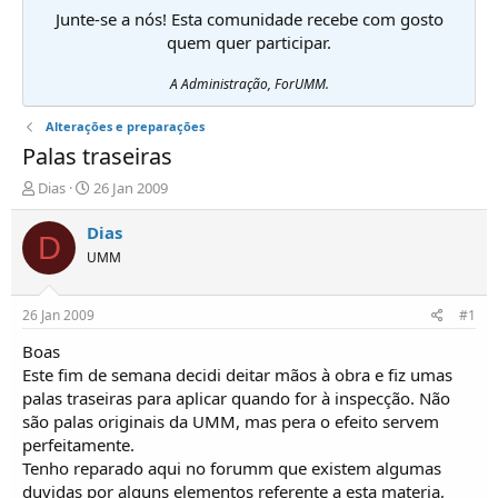
Junte-se a nós! Esta comunidade recebe com gosto
quem quer participar.
A Administração, ForUMM.
Alterações e preparações
Palas traseiras
I
D
Dias
26 Jan 2009
n
a
i
t
Dias
D
c
a
UMM
i
d
a
e
d
i
26 Jan 2009
#1
o
n
r
í
Boas
d
c
Este fim de semana decidi deitar mãos à obra e fiz umas
e
i
palas traseiras para aplicar quando for à inspecção. Não
T
o
são palas originais da UMM, mas pera o efeito servem
ó
perfeitamente.
p
Tenho reparado aqui no forumm que existem algumas
i
c
duvidas por alguns elementos referente a esta materia,