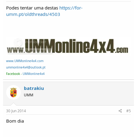
Podes tentar uma destas
https://for-
umm.pt/oldthreads/4503
www.UMMonline4x4.com
ummonline4x4@outlook.pt
Facebook -
UMMonline4x4
batrakiu
UMM
30 Jun 2014
#5
Bom dia