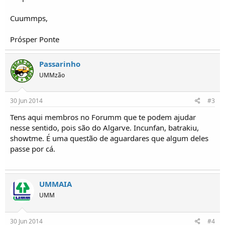
o
s
Cuummps,
Prósper Ponte
Passarinho
UMMzão
30 Jun 2014
#3
Tens aqui membros no Forumm que te podem ajudar
nesse sentido, pois são do Algarve. Incunfan, batrakiu,
showtme. É uma questão de aguardares que algum deles
passe por cá.
UMMAIA
UMM
30 Jun 2014
#4