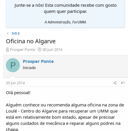
Junte-se a nós! Esta comunidade recebe com gosto
quem quer participar.
A Administração, ForUMM.
S.O.S
Oficina no Algarve
I
D
Prosper Ponte
30 Jun 2014
n
a
i
t
Prosper Ponte
P
c
a
Iniciado
i
d
a
e
d
i
30 Jun 2014
#1
o
n
r
í
Olá pessoal!
d
c
e
i
Alguém conhece ou recomenda alguma oficina na zona de
T
o
Loulé - Centro do Algarve para recuperar um UMM que
ó
está em relativamente bom estado, apesar de precisar
p
alguns cuidados de mecânica e reparar alguns podres na
i
c
chapa.