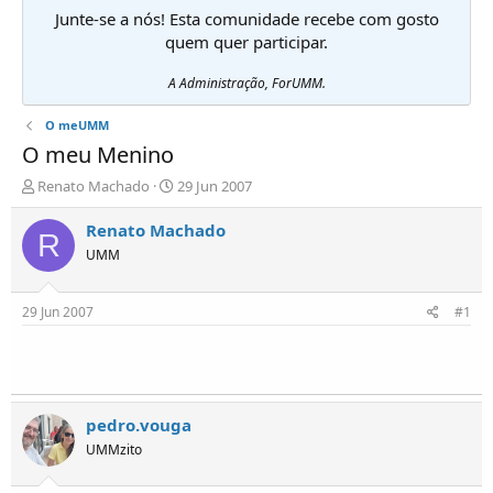
Junte-se a nós! Esta comunidade recebe com gosto
quem quer participar.
A Administração, ForUMM.
O meUMM
O meu Menino
I
D
Renato Machado
29 Jun 2007
n
a
i
t
Renato Machado
R
c
a
UMM
i
d
a
e
d
i
29 Jun 2007
#1
o
n
r
í
d
c
e
i
T
o
ó
pedro.vouga
p
UMMzito
i
c