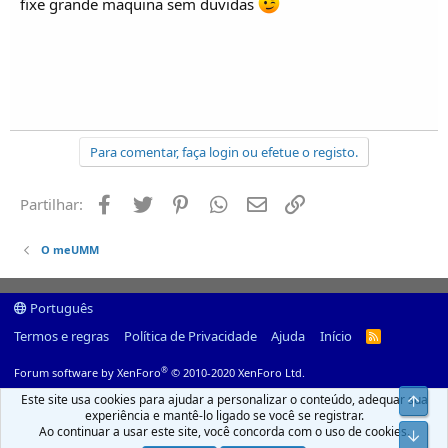
fixe grande maquina sem duvidas
Para comentar, faça login ou efetue o registo.
Facebook
Twitter
Pinterest
Whatsapp
Email
Ligação
Partilhar:
O meUMM
Português
Termos e regras
Política de Privacidade
Ajuda
Início
R
S
S
®
Forum software by XenForo
© 2010-2020 XenForo Ltd.
Este site usa cookies para ajudar a personalizar o conteúdo, adequar sua
Top
experiência e mantê-lo ligado se você se registrar.
Ao continuar a usar este site, você concorda com o uso de cookies.
Infer