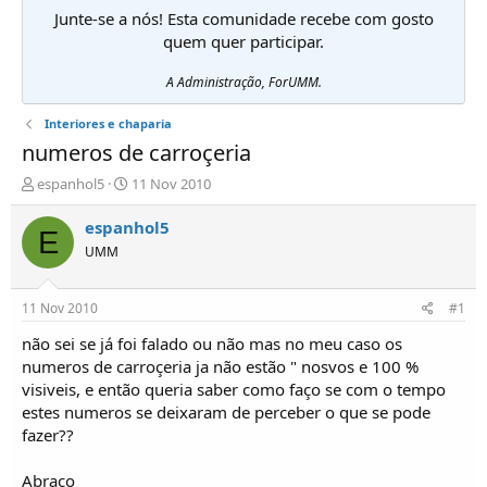
Junte-se a nós! Esta comunidade recebe com gosto
quem quer participar.
A Administração, ForUMM.
Interiores e chaparia
numeros de carroçeria
I
D
espanhol5
11 Nov 2010
n
a
i
t
espanhol5
E
c
a
UMM
i
d
a
e
d
i
11 Nov 2010
#1
o
n
r
í
não sei se já foi falado ou não mas no meu caso os
d
c
numeros de carroçeria ja não estão " nosvos e 100 %
e
i
visiveis, e então queria saber como faço se com o tempo
T
o
estes numeros se deixaram de perceber o que se pode
ó
fazer??
p
i
c
Abraço