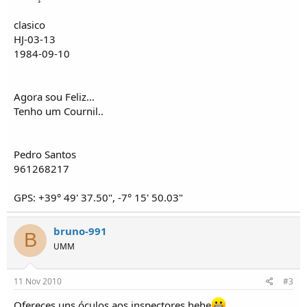
o
s
clasico
HJ-03-13
1984-09-10
Agora sou Feliz...
Tenho um Cournil..
Pedro Santos
961268217
GPS: +39° 49' 37.50", -7° 15' 50.03"
bruno-991
B
UMM
11 Nov 2010
#3
Ofereces uns óculos aos inspectores.hehe