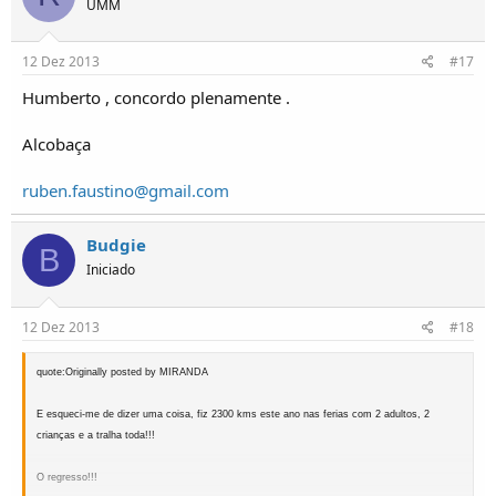
UMM
Se pretendes uma máquina fiável SÓ para estrada que te sirva como carro de dia sem
12 Dez 2013
#17
teres problemas muito honestamente não optes pelo UMM.
Opta por um veiculo ligeiro Renault, Toyota, Opel tudo menos UMM.
Humberto , concordo plenamente .
Se queres algo que te permita viver a vida, gozar a vida e aproveitar o teu pouco tempo
Alcobaça
livre de uma forma como ainda não conheces-te nesse caso vai para um Alter II.
Como diz o Miranda dificilmente te vais arrepender.
ruben.faustino@gmail.com
Humberto Pinto
Budgie
www.ArnaldoGomes.com
B
Iniciado
12 Dez 2013
#18
quote:Originally posted by MIRANDA
E esqueci-me de dizer uma coisa, fiz 2300 kms este ano nas ferias com 2 adultos, 2
crianças e a tralha toda!!!
O regresso!!!