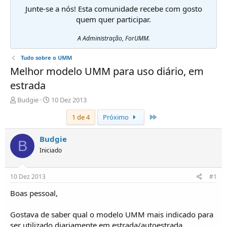
Junte-se a nós! Esta comunidade recebe com gosto
quem quer participar.
A Administração, ForUMM.
Tudo sobre o UMM
Melhor modelo UMM para uso diário, em
estrada
I
D
Budgie
10 Dez 2013
n
a
Último
1 de 4
Próximo
i
t
c
a
i
d
Budgie
B
a
e
Iniciado
d
i
o
n
r
í
10 Dez 2013
#1
d
c
e
i
Boas pessoal,
T
o
ó
Gostava de saber qual o modelo UMM mais indicado para
p
ser utilizado diariamente em estrada/autoestrada.