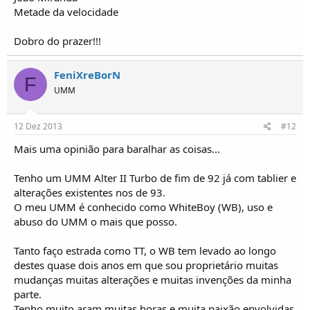
Metade da velocidade
Dobro do prazer!!!
FeniXreBorN
F
UMM
12 Dez 2013
#12
Mais uma opinião para baralhar as coisas...
Tenho um UMM Alter II Turbo de fim de 92 já com tablier e
alterações existentes nos de 93.
O meu UMM é conhecido como WhiteBoy (WB), uso e
abuso do UMM o mais que posso.
Tanto faço estrada como TT, o WB tem levado ao longo
destes quase dois anos em que sou proprietário muitas
mudanças muitas alterações e muitas invenções da minha
parte.
Tenho muito aram muitas horas e muita paixão envolvidas