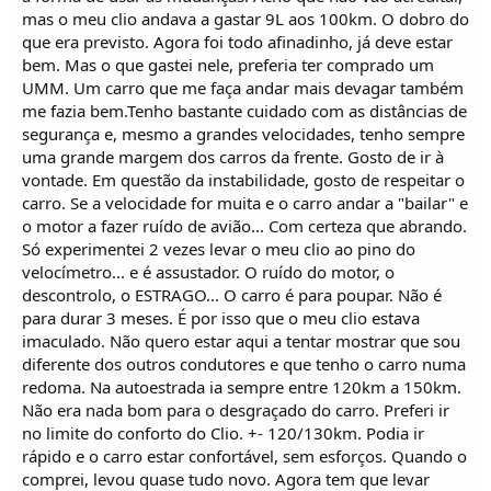
mas o meu clio andava a gastar 9L aos 100km. O dobro do
Sócio Club UMM nº236
que era previsto. Agora foi todo afinadinho, já deve estar
UMM Cournil 04/83
bem. Mas o que gastei nele, preferia ter comprado um
UMM. Um carro que me faça andar mais devagar também
me fazia bem.Tenho bastante cuidado com as distâncias de
segurança e, mesmo a grandes velocidades, tenho sempre
uma grande margem dos carros da frente. Gosto de ir à
vontade. Em questão da instabilidade, gosto de respeitar o
carro. Se a velocidade for muita e o carro andar a "bailar" e
o motor a fazer ruído de avião... Com certeza que abrando.
Só experimentei 2 vezes levar o meu clio ao pino do
velocímetro... e é assustador. O ruído do motor, o
descontrolo, o ESTRAGO... O carro é para poupar. Não é
para durar 3 meses. É por isso que o meu clio estava
imaculado. Não quero estar aqui a tentar mostrar que sou
diferente dos outros condutores e que tenho o carro numa
redoma. Na autoestrada ia sempre entre 120km a 150km.
Não era nada bom para o desgraçado do carro. Preferi ir
no limite do conforto do Clio. +- 120/130km. Podia ir
rápido e o carro estar confortável, sem esforços. Quando o
comprei, levou quase tudo novo. Agora tem que levar