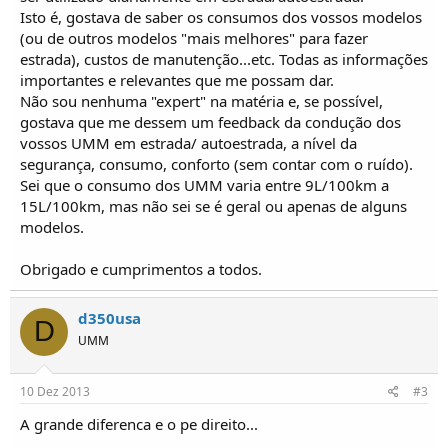
i
Isto é, gostava de saber os consumos dos vossos modelos
c
o
(ou de outros modelos "mais melhores" para fazer
s
estrada), custos de manutenção...etc. Todas as informações
importantes e relevantes que me possam dar.
Não sou nenhuma "expert" na matéria e, se possível,
gostava que me dessem um feedback da condução dos
vossos UMM em estrada/ autoestrada, a nível da
segurança, consumo, conforto (sem contar com o ruído).
Sei que o consumo dos UMM varia entre 9L/100km a
15L/100km, mas não sei se é geral ou apenas de alguns
modelos.
Obrigado e cumprimentos a todos.
d350usa
D
UMM
10 Dez 2013
#3
A grande diferenca e o pe direito...