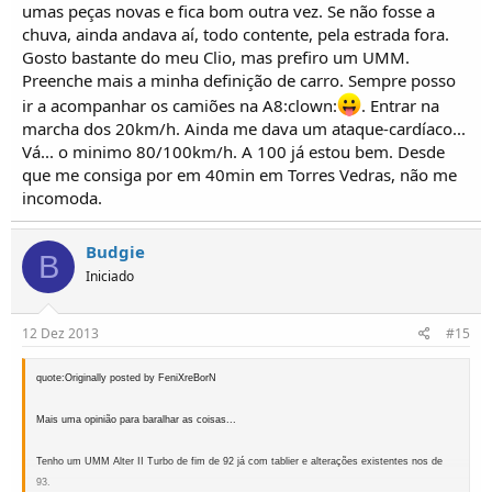
umas peças novas e fica bom outra vez. Se não fosse a
chuva, ainda andava aí, todo contente, pela estrada fora.
Gosto bastante do meu Clio, mas prefiro um UMM.
Preenche mais a minha definição de carro. Sempre posso
ir a acompanhar os camiões na A8:clown:
. Entrar na
marcha dos 20km/h. Ainda me dava um ataque-cardíaco...
Vá... o minimo 80/100km/h. A 100 já estou bem. Desde
que me consiga por em 40min em Torres Vedras, não me
incomoda.
Budgie
B
Iniciado
12 Dez 2013
#15
quote:Originally posted by FeniXreBorN
Mais uma opinião para baralhar as coisas...
Tenho um UMM Alter II Turbo de fim de 92 já com tablier e alterações existentes nos de
93.