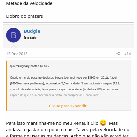
Metade da velocidade
Dobro do prazer!!!
Budgie
B
Iniciado
12 Dez 2013
#14
quote:Originally posted by alex
Queria um meio para me deslocar, barato (comprei novo por 13800 em 2011), fiável
(88000km sem problemas), económico (5,5 em cidade, 5 em nacionais), seguro (ABS,
controlo de estabilidade, bons pneus), capaz de acelerar (limitado a 200) e com mais
espaço do que a sua concorrência direta: eu comprei um Honda Jazz.
Clique para expandir...
Queria uma paixão, um meio de aliviar o stress através de sujar as mãos e mexer em
parafusos, um veículo versátil: eu comprei um UMM Cournil.
Para isso mantinha-me no meu Renault Clio
. Mas
cUMMprimenTTos
andava a gastar um pouco mais. Talvez pela velocidade ou
a forma de usar as mudanças. Acho que não vão acreditar,
Alexandre Madeira