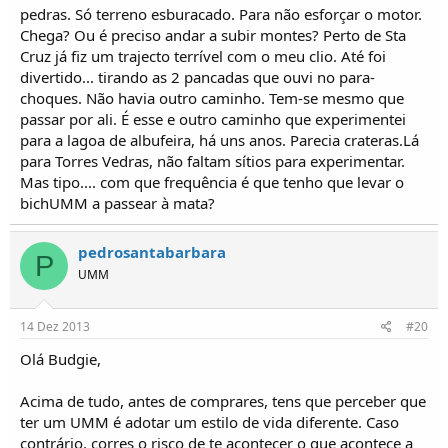
pedras. Só terreno esburacado. Para não esforçar o motor.
e ficas completamente contagiada pelo TT.
Chega? Ou é preciso andar a subir montes? Perto de Sta
Cruz já fiz um trajecto terrível com o meu clio. Até foi
Falo pela minha experiência pessoal, posso dizer que quando um dia me corre menos bem
divertido... tirando as 2 pancadas que ouvi no para-
quando parece que carrego o mundo nos ombros pego no UMM e vou fazer uns
choques. Não havia outro caminho. Tem-se mesmo que
cruzamentos de eixos.
Por norma sozinho sem avisar ninguém. vou a trilhos conhecidos onde à partida sei que
passar por ali. É esse e outro caminho que experimentei
não vou ter problemas.
para a lagoa de albufeira, há uns anos. Parecia crateras.Lá
para Torres Vedras, não faltam sítios para experimentar.
Ao fim de 20 minutos pareço outro, os problemas continuam mas o facto de ir apreciar a
Mas tipo.... com que frequência é que tenho que levar o
vida de outro prisma torna tudo mais simples.
bichUMM a passear à mata?
pedrosantabarbara
P
Humberto Pinto
UMM
www.ArnaldoGomes.com
14 Dez 2013
#20
Olá Budgie,
Acima de tudo, antes de comprares, tens que perceber que
ter um UMM é adotar um estilo de vida diferente. Caso
contrário, corres o risco de te acontecer o que acontece a