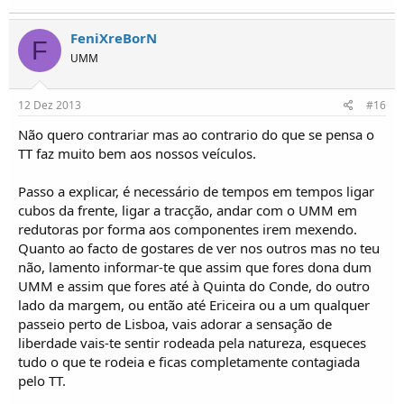
Não tem ABS nem ESP e por vezes temos de compensar com a direcção ou para a
esquerda ou para a direita. Não é logo que carregas no pedal mas ao fim de uns metros por
FeniXreBorN
F
vezes tens de compensar direcção.
UMM
O TT não perdoa, lamas terra areia pó agua tudo isto influencia.
12 Dez 2013
#16
Sou-te franco é cansativo fazer 600 kms de UMM em estradas nacionais, é mais cansativo
Não quero contrariar mas ao contrario do que se pensa o
ainda fazer 600 kms em AE de UMM, gosto de andar depressa e com três faixas livres ir a
TT faz muito bem aos nossos veículos.
110 moi-me o juízo.
Passo a explicar, é necessário de tempos em tempos ligar
Os UMM's no geral são máquinas muito equilibradas mas que carecem de manutenção
com muita frequência.
cubos da frente, ligar a tracção, andar com o UMM em
A manutenção por norma é simples e pode ser feita por cada um de nós, existem alguns
redutoras por forma aos componentes irem mexendo.
componentes mais detalhados bombas injectoras, grupos cónicos, caixas que convém
Quanto ao facto de gostares de ver nos outros mas no teu
serem vistas por alguém que saiba o que faz.
não, lamento informar-te que assim que fores dona dum
UMM e assim que fores até à Quinta do Conde, do outro
Tudo o resto é lubrificar, ver níveis e por ai.
lado da margem, ou então até Ericeira ou a um qualquer
passeio perto de Lisboa, vais adorar a sensação de
De uma forma geral são máquinas mimadas que se usares com cabeça tornam-se
liberdade vais-te sentir rodeada pela natureza, esqueces
companheiros para o resto da vida.
tudo o que te rodeia e ficas completamente contagiada
Posso-te garantir que por muito dinheiro que tivesse não tinha coragem de meter qualquer
pelo TT.
outra máquina a fazer o que faço em TT com o WB.
Sei as capacidades dos UMM's em TT e dificilmente encontras outra máquina tão