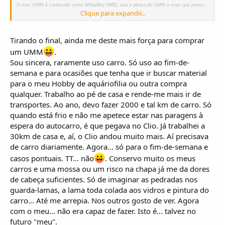
O meu UMM é conhecido como WhiteBoy (WB), uso e abuso do UMM o mais que posso.
Clique para expandir...
Tanto faço estrada como TT, o WB tem levado ao longo destes quase dois anos em que
sou proprietário muitas mudanças muitas alterações e muitas invenções da minha parte.
Tirando o final, ainda me deste mais força para comprar
Tenho muito aram muitas horas e muita paixão envolvidas na máquina.
um UMM
.
Sou sincera, raramente uso carro. Só uso ao fim-de-
Tenho andado em diversos UMM's desde Cournis a Alter I, Alter II, carros originais, carros
semana e para ocasiões que tenha que ir buscar material
com motorizações diferentes desde Toyota a Bmw a Peugeot 2100 etc.
para o meu Hobby de aquáriofilia ou outra compra
Cada personalização vai ao gosto do dono e ao uso que se pretende dar à máquina.
qualquer. Trabalho ao pé de casa e rende-me mais ir de
Desde que comprei o WB já fiz cerca de 45 mil Km nele, relembro em perto de dois anos.
transportes. Ao ano, devo fazer 2000 e tal km de carro. Só
A minha máquina está a meu gosto, confortável QB em TT mas com segurança para andar
quando está frio e não me apetece estar nas paragens à
diariamente na estrada.
espera do autocarro, é que pegava no Clio. Já trabalhei a
30km de casa e, aí, o Clio andou muito mais. Aí precisava
Como já foi partilhado o motor tem o seu trabalhar característico, a caixa de velocidades
de carro diariamente. Agora... só para o fim-de-semana e
faz barulho tb, o meu carro não está insonorizado tem apenas uma camada de borracha por
casos pontuais. TT... não
. Conservo muito os meus
cima da chapa nada mais. É barulhento tens de elevar a voz para falar com o pendura o
carros e uma mossa ou um risco na chapa já me da dores
volume do rádio anda acima do volume normal dum carro para "abafar" os barulhos.
Mas falas na boa com o pendura.
de cabeça suficientes. Só de imaginar as pedradas nos
guarda-lamas, a lama toda colada aos vidros e pintura do
A nível de travagem tenho disco nas 4 rodas, uso pneus grandes diariamente, ou os Bf 265
carro... Até me arrepia. Nos outros gosto de ver. Agora
85 r16 ou então os Silverstone MT 117 35 10.5 r16.
com o meu... não era capaz de fazer. Isto é... talvez no
O WB não trava como a minha mercedes mas trava. Se carregar no pedal a fundo ele
futuro "meu".
reage de imediato e trava.