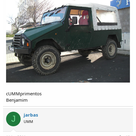
cUMMprimentos
Benjamim
jarbas
J
UMM