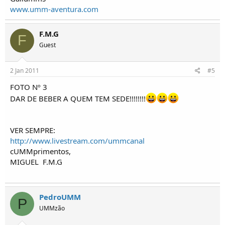
www.umm-aventura.com
F.M.G
F
Guest
2 Jan 2011
#5
FOTO Nº 3
DAR DE BEBER A QUEM TEM SEDE!!!!!!!!
VER SEMPRE:
http://www.livestream.com/ummcanal
cUMMprimentos,
MIGUEL
F.M.G
PedroUMM
P
UMMzão