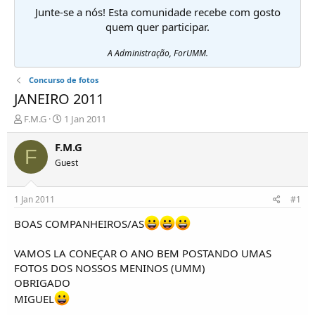
Junte-se a nós! Esta comunidade recebe com gosto
quem quer participar.
A Administração, ForUMM.
Concurso de fotos
JANEIRO 2011
I
D
F.M.G
1 Jan 2011
n
a
i
t
F.M.G
F
c
a
Guest
i
d
a
e
d
i
1 Jan 2011
#1
o
n
r
í
BOAS COMPANHEIROS/AS
d
c
e
i
VAMOS LA CONEÇAR O ANO BEM POSTANDO UMAS
T
o
FOTOS DOS NOSSOS MENINOS (UMM)
ó
OBRIGADO
p
i
MIGUEL
c