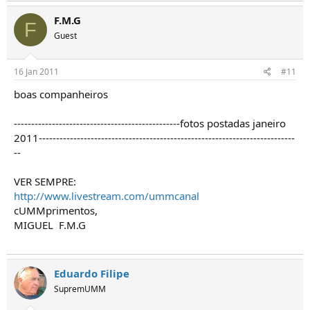
F.M.G
F
Guest
16 Jan 2011
#11
boas companheiros
------------------------------------------------fotos postadas janeiro
2011--------------------------------------------------------------------------
--
VER SEMPRE:
http://www.livestream.com/ummcanal
cUMMprimentos,
MIGUEL
F.M.G
Eduardo Filipe
SupremUMM