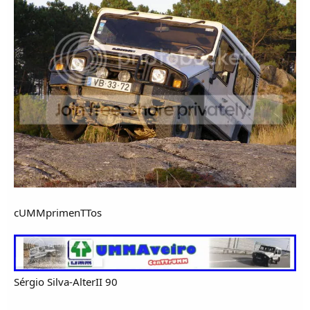
cUMMprimenTTos
Sérgio Silva-AlterII 90