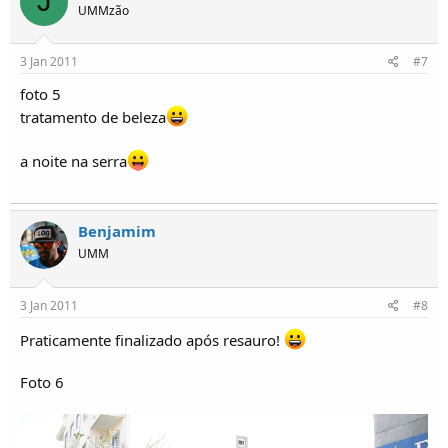
J
UMMzão
3 Jan 2011
#7
foto 5
tratamento de beleza
a noite na serra
Benjamim
UMM
3 Jan 2011
#8
Praticamente finalizado após resauro!
Foto 6