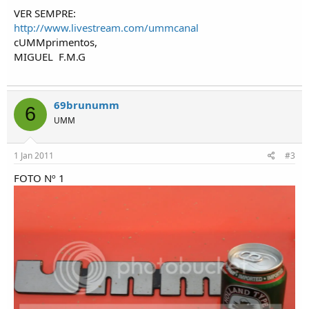
o
VER SEMPRE:
s
http://www.livestream.com/ummcanal
cUMMprimentos,
MIGUEL
F.M.G
69brunumm
6
UMM
1 Jan 2011
#3
FOTO Nº 1