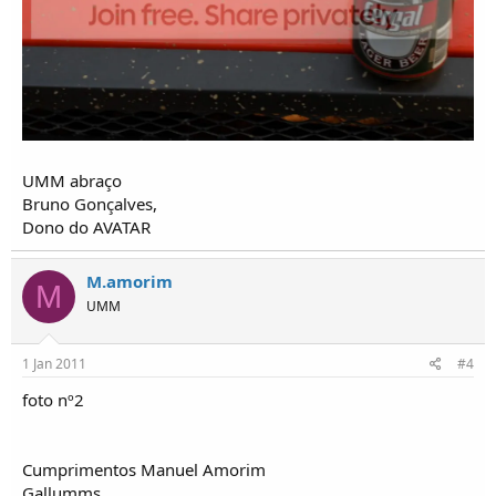
UMM abraço
Bruno Gonçalves,
Dono do AVATAR
M.amorim
M
UMM
1 Jan 2011
#4
foto nº2
Cumprimentos Manuel Amorim
Gallumms