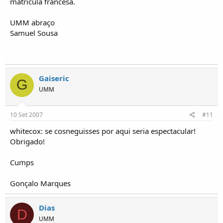
matricula francesa.
UMM abraço
Samuel Sousa
Gaiseric
G
UMM
10 Set 2007
#11
whitecox: se cosneguisses por aqui seria espectacular!
Obrigado!
Cumps
Gonçalo Marques
Dias
D
UMM