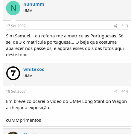
nunumm
N
UMM
17 Set 2007
#13
Sim Samuel... eu referia-me a matriculas Portuguesas. Só
sei de 3 c matricula portuguesa... O beje que costuma
aparecer nos passeios, e agoras esses dois das fotos aqui
deste topic.
whitexoc
UMM
18 Set 2007
#14
Em breve colocarei o video do UMM Long Stantion Wagon
a chegar a exposição.
cUMMprimentos