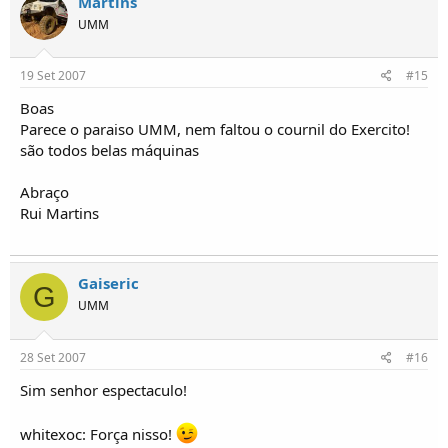
Martins
UMM
19 Set 2007
#15
Boas
Parece o paraiso UMM, nem faltou o cournil do Exercito!
são todos belas máquinas
Abraço
Rui Martins
Gaiseric
G
UMM
28 Set 2007
#16
Sim senhor espectaculo!
whitexoc: Força nisso!