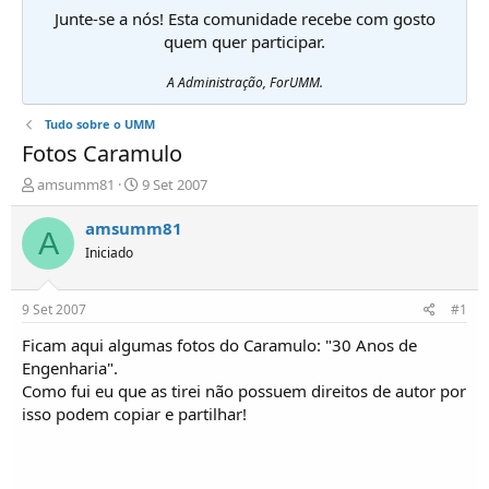
Junte-se a nós! Esta comunidade recebe com gosto
quem quer participar.
A Administração, ForUMM.
Tudo sobre o UMM
Fotos Caramulo
I
D
amsumm81
9 Set 2007
n
a
i
t
amsumm81
A
c
a
Iniciado
i
d
a
e
d
i
9 Set 2007
#1
o
n
r
í
Ficam aqui algumas fotos do Caramulo: "30 Anos de
d
c
Engenharia".
e
i
Como fui eu que as tirei não possuem direitos de autor por
T
o
isso podem copiar e partilhar!
ó
p
i
c