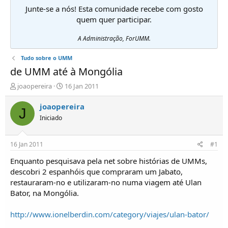
Junte-se a nós! Esta comunidade recebe com gosto
quem quer participar.
A Administração, ForUMM.
Tudo sobre o UMM
de UMM até à Mongólia
I
D
joaopereira
16 Jan 2011
n
a
i
t
joaopereira
J
c
a
Iniciado
i
d
a
e
d
i
16 Jan 2011
#1
o
n
r
í
Enquanto pesquisava pela net sobre histórias de UMMs,
d
c
descobri 2 espanhóis que compraram um Jabato,
e
i
restauraram-no e utilizaram-no numa viagem até Ulan
T
o
Bator, na Mongólia.
ó
p
http://www.ionelberdin.com/category/viajes/ulan-bator/
i
c