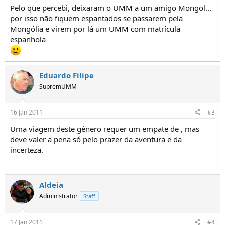
o
Pelo que percebi, deixaram o UMM a um amigo Mongol...
s
por isso não fiquem espantados se passarem pela
Mongólia e virem por lá um UMM com matrícula
espanhola
Eduardo Filipe
SupremUMM
16 Jan 2011
#3
Uma viagem deste género requer um empate de , mas
deve valer a pena só pelo prazer da aventura e da
incerteza.
Aldeia
Administrator
Staff
17 Jan 2011
#4