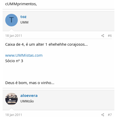
cUMMprimentos,
toz
T
UMM
18 Jan 2011
#6
Caixa de 4, é um alter 1 ehehehhe corajosos...
www.UMMistas.com
Sócio nº 3
Deus é bom, mas o vinho...
aloevera
UMMzão
18 Jan 2011
#7