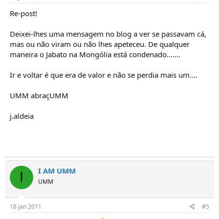
Re-post!
Deixei-lhes uma mensagem no blog a ver se passavam cá,
mas ou não viram ou não lhes apeteceu. De qualquer
maneira o Jabato na Mongólia está condenado.......
Ir e voltar é que era de valor e não se perdia mais um....
UMM abraçUMM
j.aldeia
I AM UMM
I
UMM
18 Jan 2011
#5