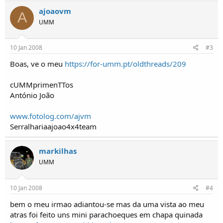
o
ajoaovm
s
A
UMM
10 Jan 2008
#3
Boas, ve o meu
https://for-umm.pt/oldthreads/209
cUMMprimenTTos
António João
www.fotolog.com/ajvm
Serralhariaajoao4x4team
markilhas
UMM
10 Jan 2008
#4
bem o meu irmao adiantou-se mas da uma vista ao meu
atras foi feito uns mini parachoeques em chapa quinada