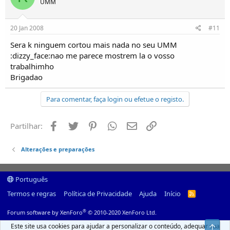
UMM
20 Jan 2008
#11
Sera k ninguem cortou mais nada no seu UMM
:dizzy_face:nao me parece mostrem la o vosso
trabalhimho
Brigadao
Para comentar, faça login ou efetue o registo.
Facebook
Twitter
Pinterest
Whatsapp
Email
Ligação
Partilhar:
Alterações e preparações
Português
Termos e regras
Política de Privacidade
Ajuda
Início
R
S
S
®
Forum software by XenForo
© 2010-2020 XenForo Ltd.
Este site usa cookies para ajudar a personalizar o conteúdo, adequar sua
Top