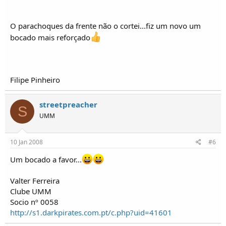
O parachoques da frente não o cortei...fiz um novo um
bocado mais reforçado
Filipe Pinheiro
streetpreacher
S
UMM
10 Jan 2008
#6
Um bocado a favor...
Valter Ferreira
Clube UMM
Socio nº 0058
http://s1.darkpirates.com.pt/c.php?uid=41601