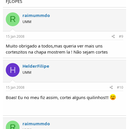
FJLOPES
raimummdo
R
UMM
15 Jan 2008
#9
Muito obrigado a todos,mas queria ver mais uns
corteszitos na chapa mostrem la ! Não sejam cortes
HelderFilipe
H
UMM
15 Jan 2008
#10
Boas! Eu no meu fiz assim, cortei alguns quilinhos!!!
raimummdo
R