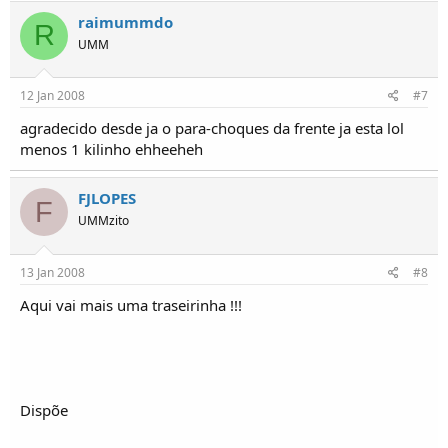
raimummdo
R
UMM
12 Jan 2008
#7
agradecido desde ja o para-choques da frente ja esta lol
menos 1 kilinho ehheeheh
FJLOPES
F
UMMzito
13 Jan 2008
#8
Aqui vai mais uma traseirinha !!!
Dispõe