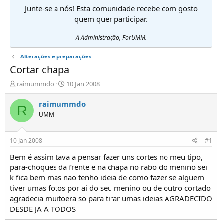
Junte-se a nós! Esta comunidade recebe com gosto
quem quer participar.
A Administração, ForUMM.
Alterações e preparações
Cortar chapa
I
D
raimummdo
10 Jan 2008
n
a
i
t
raimummdo
R
c
a
UMM
i
d
a
e
d
i
10 Jan 2008
#1
o
n
r
í
Bem é assim tava a pensar fazer uns cortes no meu tipo,
d
c
para-choques da frente e na chapa no rabo do menino sei
e
i
k fica bem mas nao tenho ideia de como fazer se alguem
T
o
tiver umas fotos por ai do seu menino ou de outro cortado
ó
agradecia muitoera so para tirar umas ideias AGRADECIDO
p
DESDE JA A TODOS
i
c