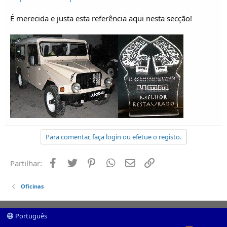
o
s
É merecida e justa esta referência aqui nesta secção!
Para comentar, faça login ou efetue o registo.
Facebook
Twitter
Pinterest
Whatsapp
Email
Ligação
Partilhar:
Oficinas
Português