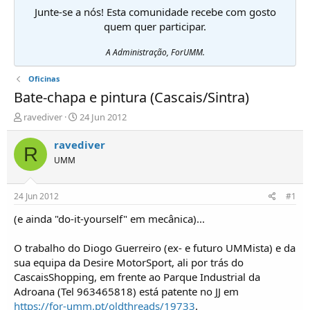
Junte-se a nós! Esta comunidade recebe com gosto
quem quer participar.
A Administração, ForUMM.
Oficinas
Bate-chapa e pintura (Cascais/Sintra)
I
D
ravediver
24 Jun 2012
n
a
i
t
ravediver
R
c
a
UMM
i
d
a
e
d
i
24 Jun 2012
#1
o
n
r
í
(e ainda "do-it-yourself" em mecânica)...
d
c
e
i
O trabalho do Diogo Guerreiro (ex- e futuro UMMista) e da
T
o
sua equipa da Desire MotorSport, ali por trás do
ó
CascaisShopping, em frente ao Parque Industrial da
p
Adroana (Tel 963465818) está patente no JJ em
i
c
https://for-umm.pt/oldthreads/19733
.