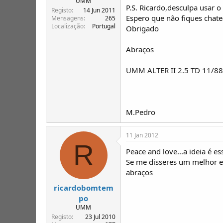
UMM
P.S. Ricardo,desculpa usar 
Registo
14 Jun 2011
Espero que não fiques chat
Mensagens
265
Localização
Portugal
Obrigado
Abraços
UMM ALTER II 2.5 TD 11/88 
M.Pedro
11 Jan 2012
R
Peace and love...a ideia é es
Se me disseres um melhor e
abraços
ricardobomtem
po
UMM
Registo
23 Jul 2010