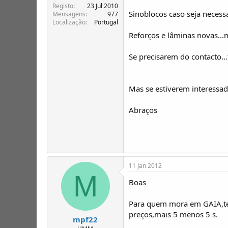
T
o
Registo
23 Jul 2010
ó
Sinoblocos caso seja necess
Mensagens
977
p
Localização
Portugal
i
Reforços e lâminas novas...
c
o
Se precisarem do contacto...
s
Mas se estiverem interessa
Abraços
11 Jan 2012
M
Boas
Para quem mora em GAIA,tee
preços,mais 5 menos 5 s.
mpf22