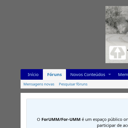
Início
Fóruns
Novos Conteúdos
Mem
Mensagens novas
Pesquisar fóruns
O
ForUMM/For-UMM
é um espaço público on
participar de a