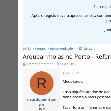
Sem regist
Após o registo deverá apresentar-se à comuni
pr
Jun
Início
Fóruns
Recomendações
Oficinas
Arquear molas no Porto - Refer
I
D
ricardobomtempo
11 Jan 2012
n
a
i
t
11 Jan 2012
c
a
R
Meus caros,
i
d
a
e
d
i
Caso alguém precise de dar
o
n
tinha acesso a mais pessoa
ricardobomtem
r
í
d
c
po
Sacar fora as 4 laminas e dar
e
i
UMM