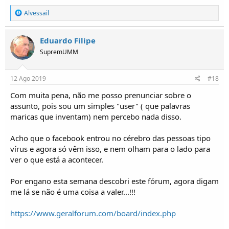
R
Alvessail
e
a
ç
Eduardo Filipe
õ
SupremUMM
e
s
:
12 Ago 2019
#18
Com muita pena, não me posso prenunciar sobre o
assunto, pois sou um simples "user" ( que palavras
maricas que inventam) nem percebo nada disso.
Acho que o facebook entrou no cérebro das pessoas tipo
vírus e agora só vêm isso, e nem olham para o lado para
ver o que está a acontecer.
Por engano esta semana descobri este fórum, agora digam
me lá se não é uma coisa a valer...!!!
https://www.geralforum.com/board/index.php