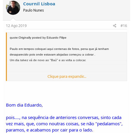
ç
Cournil Lisboa
õ
Paulo Nunes
e
s
:
12 Ago 2019
#16
quote:Originally posted by Eduardo Filipe
Paulo em tempos coloquei aqui centenas de fotos, pena que já tenham
desaparecido pois onde estavam alojadas começou a cobrar .
Um dia talvez vá de novo ao "Baú" e as volta a colocar.
Clique para expandir...
Bom dia Eduardo,
pois...., na sequência de anteriores conversas, sinto cada
vez mais, que, como noutras coisas, se não "pedalamos",
paramos, e acabamos por cair para o lado.