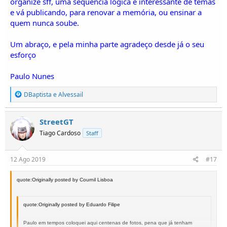
organize sff, uma sequência lógica e interessante de temas
e vá publicando, para renovar a memória, ou ensinar a
quem nunca soube.
Um abraço, e pela minha parte agradeço desde já o seu
esforço
Paulo Nunes
R
DBaptista
e
Alvessail
e
a
ç
StreetGT
õ
Tiago Cardoso
Staff
e
s
:
12 Ago 2019
#17
quote:Originally posted by Cournil Lisboa
quote:Originally posted by Eduardo Filipe
Paulo em tempos coloquei aqui centenas de fotos, pena que já tenham