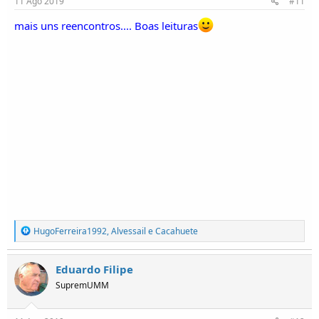
11 Ago 2019
#11
mais uns reencontros.... Boas leituras
R
HugoFerreira1992
,
Alvessail
e
Cacahuete
e
a
ç
Eduardo Filipe
õ
SupremUMM
e
s
: