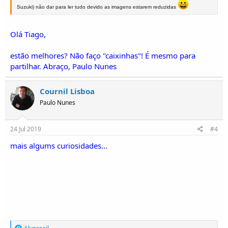
Suzuki) não dar para ler tudo devido as imagens estarem reduzidas
Olá Tiago,
estão melhores? Não faço "caixinhas"! É mesmo para
partilhar. Abraço, Paulo Nunes
Cournil Lisboa
Paulo Nunes
24 Jul 2019
#4
mais algums curiosidades...
R