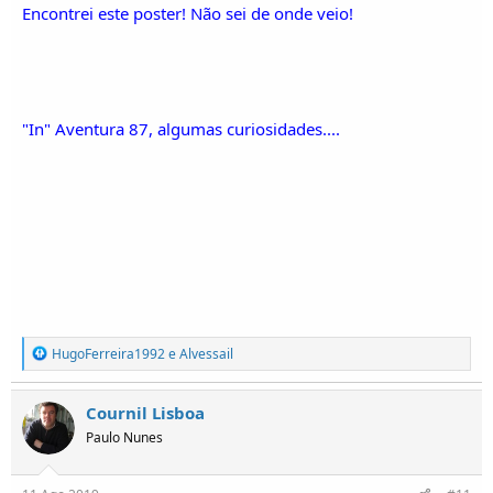
Encontrei este poster! Não sei de onde veio!
"In" Aventura 87, algumas curiosidades....
R
HugoFerreira1992
e
Alvessail
e
a
ç
Cournil Lisboa
õ
Paulo Nunes
e
s
: