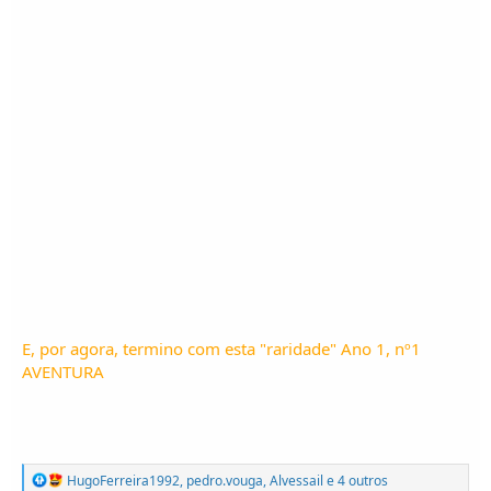
E, por agora, termino com esta "raridade" Ano 1, nº1
AVENTURA
R
HugoFerreira1992
,
pedro.vouga
,
Alvessail
e 4 outros