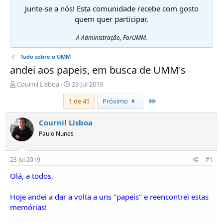
Junte-se a nós! Esta comunidade recebe com gosto
quem quer participar.
A Administração, ForUMM.
Tudo sobre o UMM
andei aos papeis, em busca de UMM's
I
D
Cournil Lisboa
23 Jul 2019
n
a
Último
1 de 41
Próximo
i
t
c
a
i
d
Cournil Lisboa
a
e
Paulo Nunes
d
i
o
n
r
í
23 Jul 2019
#1
d
c
e
i
Olá, a todos,
T
o
ó
Hoje andei a dar a volta a uns "papeis" e reencontrei estas
p
memórias!
i
c