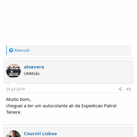
R
Alvessail
e
a
ç
aloevera
õ
UMMzão
e
s
:
25 Jul 2019
#8
Muito bom,
cheguei a ter um autocolante ali da Expedicao Patrol
Tenere.
Cournil Lisboa