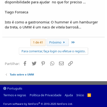
disponibilidade para ajudar  no que for preciso ...
Tiago Fonseca
Isto é como a gastronomia: O hummer é um hamburger
da treta, o UMM é um naco de vitela barrosã...
Último
1 de 41
Próximo
Para comentar, faça login ou efetue o registo.
Facebook
Twitter
Pinterest
Whatsapp
Email
Ligação
Partilhar:
Tudo sobre o UMM
Português
Termos e regras
Política de Privacidade
Ajuda
Início
R
S
S
®
Forum software by XenForo
© 2010-2020 XenForo Ltd.