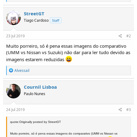
e
a
ç
StreetGT
õ
Tiago Cardoso
Staff
e
s
:
23 Jul 2019
#2
Muito porreiro, só é pena essas imagens do comparativo
(UMM vs Nissan vs Suzuki) não dar para ler tudo devido as
imagens estarem reduzidas
R
Alvessail
e
a
ç
Cournil Lisboa
õ
Paulo Nunes
e
s
:
24 Jul 2019
#3
quote:Originally posted by StreetGT
Muito porreiro, só é pena essas imagens do comparativo (UMM vs Nissan vs