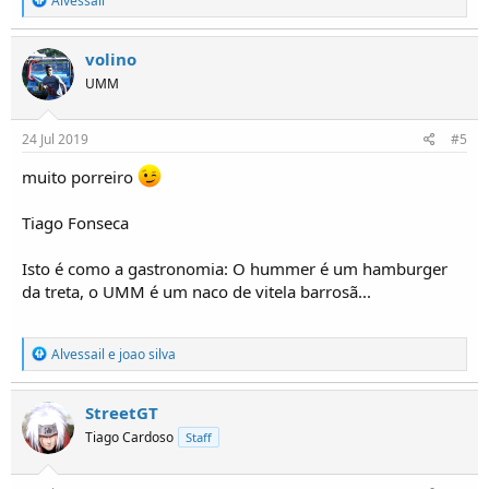
Alvessail
e
a
ç
volino
õ
UMM
e
s
:
24 Jul 2019
#5
muito porreiro
Tiago Fonseca
Isto é como a gastronomia: O hummer é um hamburger
da treta, o UMM é um naco de vitela barrosã...
R
Alvessail
e
joao silva
e
a
ç
StreetGT
õ
Tiago Cardoso
Staff
e
s
: