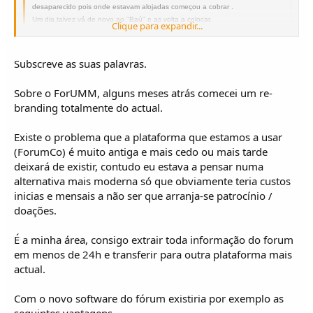
desaparecido pois onde estavam alojadas começou a cobrar .
Um dia talvez vá de novo ao "Baú" e as volta a colocar.
Clique para expandir...
Clique para expandir...
Subscreve as suas palavras.
Sobre o ForUMM, alguns meses atrás comecei um re-
branding totalmente do actual.
Bom dia Eduardo,
Existe o problema que a plataforma que estamos a usar
(ForumCo) é muito antiga e mais cedo ou mais tarde
pois...., na sequência de anteriores conversas, sinto cada vez mais, que, como
noutras coisas, se não "pedalamos", paramos, e acabamos por cair para o lado.
deixará de existir, contudo eu estava a pensar numa
alternativa mais moderna só que obviamente teria custos
Durante a minha última viagem de UMM, constatei o interesse, e a falta de
inicias e mensais a não ser que arranja-se patrocínio /
conhecimento dos mais jovens, pela marca e pelos modelos. Os miúdos mais
doações.
pequenos, ficam fascinados, pelo ar de "jipe que parece um tractor"
É a minha área, consigo extrair toda informação do forum
O Forum, está carregado de informação, mas muita, está "truncada" - por falta de
em menos de 24h e transferir para outra plataforma mais
imagens.
actual.
Tal como noutros tempos, quem chega de novo, não tem um guião simples,
rigoroso e objectivo para procurar. O digital é muito prático e acessivel, mas sem
manutenção, torna-se inseguro, pela perda de conteudos. Todos devemos fazer
Com o novo software do fórum existiria por exemplo as
um esforço, por manter o interesse aceso, e isso só passa, pela partilha, do que