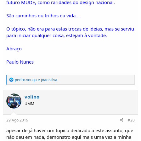
futuro MUDE, como raridades do design nacional.
São caminhos ou trilhos da vida....
O tópico, não era para estas trocas de ideias, mas se serviu
para iniciar qualquer coisa, estejam à vontade.
Abraço
Paulo Nunes
R
pedro.vouga
e
joao silva
e
a
ç
volino
õ
UMM
e
s
:
29 Ago 2019
#20
apesar de já haver um topico dedicado a este assunto, que
não deu em nada, demonstro aqui mais uma vez a minha