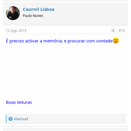
Cournil Lisboa
Paulo Nunes
12 Ago 2019
#15
É preciso activar a memória, e procurar com vontade
Boas leituras
R
Alvessail
e
a