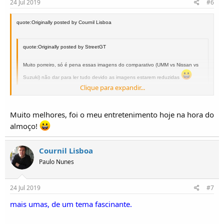
24 Jul 2019
#6
quote:Originally posted by Cournil Lisboa
quote:Originally posted by StreetGT
Muito porreiro, só é pena essas imagens do comparativo (UMM vs Nissan vs
Suzuki) não dar para ler tudo devido as imagens estarem reduzidas
Clique para expandir...
Olá Tiago,
Clique para expandir...
Muito melhores, foi o meu entretenimento hoje na hora do
estão melhores? Não faço "caixinhas"! É mesmo para partilhar. Abraço, Paulo
almoço!
Nunes
Cournil Lisboa
Paulo Nunes
24 Jul 2019
#7
mais umas, de um tema fascinante.