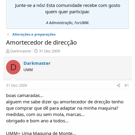
Junte-se a nós! Esta comunidade recebe com gosto
quem quer participar.
A Administração, ForUMM.
Alterações e preparações
Amortecedor de direcção
I
D
Darkmaster
31 Dez 2009
n
a
i
t
Darkmaster
D
c
a
UMM
i
d
a
e
d
i
31 Dez 2009
#1
o
n
r
í
boas camaradas...
d
c
alguem me sabe dizer qu amortecedor de drecção tenho
e
i
que comprar que dê para adaptar na minha maquina?
T
o
medidas, com ou sem mola, marcas...
ó
obrigado e bom ano a todos...
p
i
c
UMM= Uma Maquina de Monte...