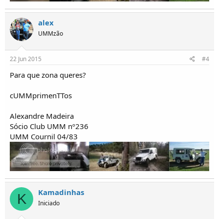
alex
UMMzão
22 Jun 2015
#4
Para que zona queres?
cUMMprimenTTos
Alexandre Madeira
Sócio Club UMM nº236
UMM Cournil 04/83
Kamadinhas
K
Iniciado