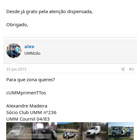
o
s
Desde já grato pela atenção dispensada,
Obrigado,
alex
UMMzão
22 Jun 2015
#3
Para que zona queres?
cUMMprimenTTos
Alexandre Madeira
Sócio Club UMM nº236
UMM Cournil 04/83