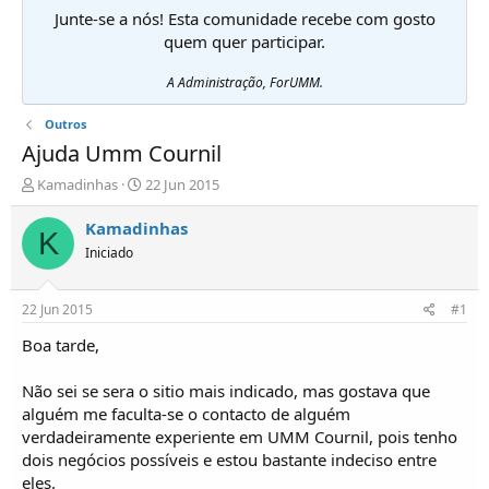
Junte-se a nós! Esta comunidade recebe com gosto
quem quer participar.
A Administração, ForUMM.
Outros
Ajuda Umm Cournil
I
D
Kamadinhas
22 Jun 2015
n
a
i
t
Kamadinhas
K
c
a
Iniciado
i
d
a
e
d
i
22 Jun 2015
#1
o
n
r
í
Boa tarde,
d
c
e
i
Não sei se sera o sitio mais indicado, mas gostava que
T
o
alguém me faculta-se o contacto de alguém
ó
verdadeiramente experiente em UMM Cournil, pois tenho
p
dois negócios possíveis e estou bastante indeciso entre
i
c
eles.